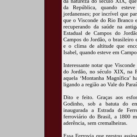
da natureza do século XIX, que
da República, quando esteve
jordanenses; por incrível que p
que o Visconde do Rio Branco e
recuperando da saúde na anti
Estadual de Campos do Jordão
Campos do Jordão, o brasileiro 
e o clima de altitude que enc
Isabel, quando esteve em Campo
Interessante notar que Viscond
do Jordão, no século XIX, na 
aquela ‘Montanha Magnífica’ ha
ligando a região ao Vale do Para
Dito e feito. Graças aos esf
Godinho, sob a batuta do emp
inaugurada a Estrada de Fer
ferroviário do Brasil, a 1800 m
aderência, sem cremalheiras.
Essa Ferrovia que prestou assin