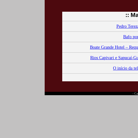
:: M
Pedro Tereza
Bafo por
Boate Grande Hotel – Requin
Rios Capivari e Sapucaí-Gu
O início da t
- Ca