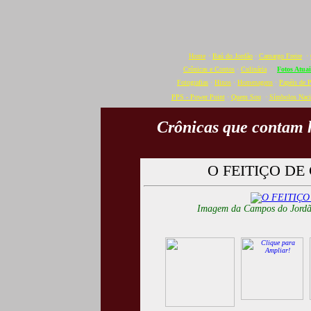
Home
·
Baú do Jordão
·
Camargo Freire
·
Crônicas e Contos
·
Culinária
·
Fotos Atuai
Fotografias
·
Hinos
·
Homenagens
·
Papéis de 
PPS - Power Point
·
Quem Sou
·
Símbolos Naci
Crônicas que contam h
O FEITIÇO D
Imagem da Campos do Jordão