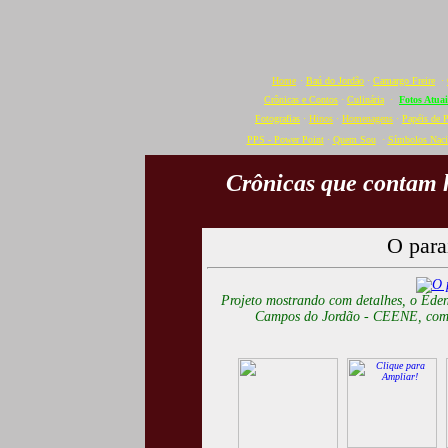
Home
·
Baú do Jordão
·
Camargo Freire
·
Crônicas e Contos
·
Culinária
·
Fotos Atuai
Fotografias
·
Hinos
·
Homenagens
·
Papéis de 
PPS - Power Point
·
Quem Sou
·
Símbolos Naci
Crônicas que contam h
O para
Projeto mostrando com detalhes, o Éde
Campos do Jordão - CEENE, com a