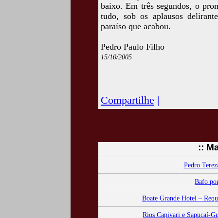
baixo. Em três segundos, o prom
tudo, sob os aplausos deliran
paraíso que acabou.
Pedro Paulo Filho
15/10/2005
Acesse esta crônic
www.camposdojordaocultura.c
Compartilhe
|
:: M
Pedro Tereza
Bafo por
Boate Grande Hotel – Requin
Rios Capivari e Sapucaí-Gu