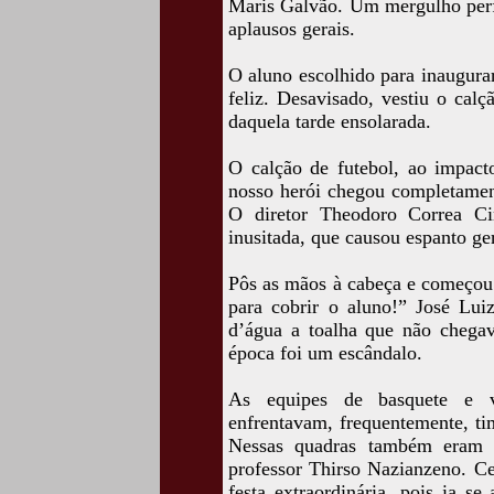
Maris Galvão. Um mergulho perfe
aplausos gerais.
O aluno escolhido para inaugurar
feliz. Desavisado, vestiu o calç
daquela tarde ensolarada.
O calção de futebol, ao impac
nosso herói chegou completament
O diretor Theodoro Correa Ci
inusitada, que causou espanto ge
Pôs as mãos à cabeça e começou 
para cobrir o aluno!” José Luiz
d’água a toalha que não chegav
época foi um escândalo.
As equipes de basquete e v
enfrentavam, frequentemente, ti
Nessas quadras também eram d
professor Thirso Nazianzeno. C
festa extraordinária, pois ia s