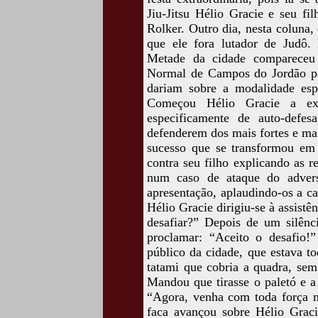
Jiu-Jitsu Hélio Gracie e seu f
Rolker. Outro dia, nesta coluna,
que ele fora lutador de Judô. E
Metade da cidade compareceu
Normal de Campos do Jordão par
dariam sobre a modalidade espo
Começou Hélio Gracie a exp
especificamente de auto-defe
defenderem dos mais fortes e ma
sucesso que se transformou em
contra seu filho explicando as r
num caso de ataque do adver
apresentação, aplaudindo-os a ca
Hélio Gracie dirigiu-se à assist
desafiar?” Depois de um silênc
proclamar: “Aceito o desafio!
público da cidade, que estava t
tatami que cobria a quadra, sem
Mandou que tirasse o paletó e a
“Agora, venha com toda força m
faca avançou sobre Hélio Grac