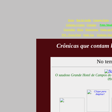
Home
·
Baú do Jordão
·
Camargo Freire
·
Crônicas e Contos
·
Culinária
·
Fotos Atuai
Fotografias
·
Hinos
·
Homenagens
·
Papéis de 
PPS - Power Point
·
Quem Sou
·
Símbolos Naci
Crônicas que contam h
No te
O saudoso Grande Hotel de Campos do J
09