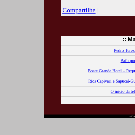
www.camposdojordaocultura.c
Compartilhe
|
:: M
Pedro Tereza
Bafo por
Boate Grande Hotel – Requin
Rios Capivari e Sapucaí-Gu
O início da t
- Ca