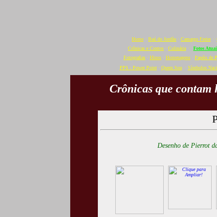
Home
·
Baú do Jordão
·
Camargo Freire
·
Crônicas e Contos
·
Culinária
·
Fotos Atuai
Fotografias
·
Hinos
·
Homenagens
·
Papéis de 
PPS - Power Point
·
Quem Sou
·
Símbolos Naci
Crônicas que contam h
Desenho de Pierrot d