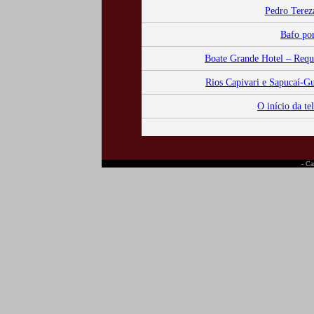
Pedro Tereza
Bafo por
Boate Grande Hotel – Requin
Rios Capivari e Sapucaí-Gu
O início da t
- Ca