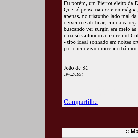
Eu porém, um Pierrot eleito da 
Que só pensa na dor e na mágoa,
apenas, no tristonho lado mal da 
deixei-me ali ficar, com a cabeç
buscando ver surgir, em meio às 
uma só Colombina, entre mil Co
- tipo ideal sonhado em noites cru
por quem vivo morrendo há muito
João de Sá
10/02/1954
Acesse esta crônic
www.camposdojordaocultura.c
Compartilhe
|
:: M