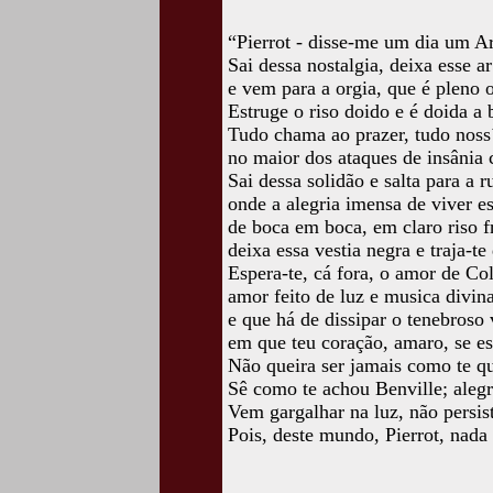
“Pierrot - disse-me um dia um A
Sai dessa nostalgia, deixa esse a
e vem para a orgia, que é pleno 
Estruge o riso doido e é doida a 
Tudo chama ao prazer, tudo noss
no maior dos ataques de insânia c
Sai dessa solidão e salta para a r
onde a alegria imensa de viver e
de boca em boca, em claro riso f
deixa essa vestia negra e traja-te
Espera-te, cá fora, o amor de Co
amor feito de luz e musica divin
e que há de dissipar o tenebroso
em que teu coração, amaro, se e
Não queira ser jamais como te qu
Sê como te achou Benville; alegre
Vem gargalhar na luz, não persist
Pois, deste mundo, Pierrot, nada 