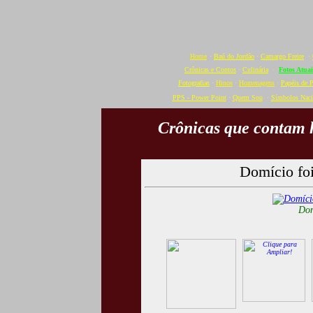
Home
·
Baú do Jordão
·
Camargo Freire
·
Crônicas e Contos
·
Culinária
·
Fotos Atuai
Fotografias
·
Hinos
·
Homenagens
·
Papéis de 
PPS - Power Point
·
Quem Sou
·
Símbolos Naci
Crônicas que contam h
Domício fo
Dom