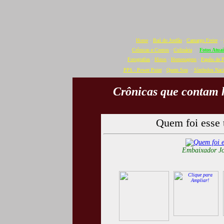
Home
·
Baú do Jordão
·
Camargo Freire
·
Crônicas e Contos
·
Culinária
·
Fotos Atuai
Fotografias
·
Hinos
·
Homenagens
·
Papéis de 
PPS - Power Point
·
Quem Sou
·
Símbolos Naci
Crônicas que contam h
Quem foi esse 
Embaixador Jo