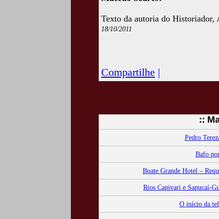
Texto da autoria do Historiador,
18/10/2011
Acesse esta crônic
www.camposdojordaocultura.c
Compartilhe
|
:: M
Pedro Tereza
Bafo por
Boate Grande Hotel – Requin
Rios Capivari e Sapucaí-Gu
O início da t