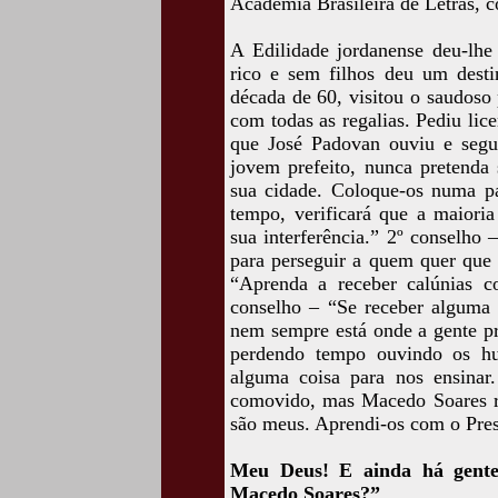
Academia Brasileira de Letras, c
A Edilidade jordanense deu-lh
rico e sem filhos deu um desti
década de 60, visitou o saudoso
com todas as regalias. Pediu li
que José Padovan ouviu e segu
jovem prefeito, nunca pretenda
sua cidade. Coloque-os numa pa
tempo, verificará que a maiori
sua interferência.” 2º conselho
para perseguir a quem quer que 
“Aprenda a receber calúnias c
conselho – “Se receber alguma 
nem sempre está onde a gente pr
perdendo tempo ouvindo os hu
alguma coisa para nos ensinar
comovido, mas Macedo Soares r
são meus. Aprendi-os com o Pres
Meu Deus! E ainda há gente
Macedo Soares?”