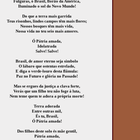
Fulguras, ó Brasil, florão da América,
Iluminado o sol do Novo Mundo!
Do que a terra mais garrida
Teus risonhos, lindos campos têm mais flores;
Nossos bosques têm mais vida,
Nossa vida no teu seio mais amores.
Ó Pátria amada,
Idolatrada
Salve! Salve!
Brasil, de amor eterno seja símbolo
O lábaro que ostentas estrelado,
E diga o verde-louro desta flâmula:
Paz no Futuro e glória no Passado!
Mas se ergues da justiça a clava forte,
Verás que um filho teu não foge à luta,
Nem teme quem te adora a própria morte!
Terra adorada
Entre outras mil,
És tu, Brasil,
Ó Pátria amada!
Dos filhos deste solo és mãe gentil,
Pátria amada,