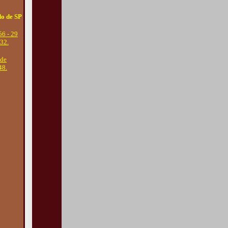
do de SP
56 - 29
32.
 de
48.