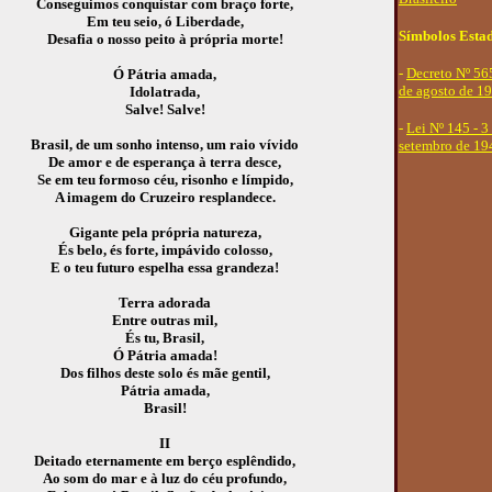
Conseguimos conquistar com braço forte,
Em teu seio, ó Liberdade,
Símbolos Esta
Desafia o nosso peito à própria morte!
-
Decreto Nº 56
Ó Pátria amada,
de agosto de 19
Idolatrada,
Salve! Salve!
-
Lei Nº 145 - 3
Brasil, de um sonho intenso, um raio vívido
setembro de 19
De amor e de esperança à terra desce,
Se em teu formoso céu, risonho e límpido,
A imagem do Cruzeiro resplandece.
Gigante pela própria natureza,
És belo, és forte, impávido colosso,
E o teu futuro espelha essa grandeza!
Terra adorada
Entre outras mil,
És tu, Brasil,
Ó Pátria amada!
Dos filhos deste solo és mãe gentil,
Pátria amada,
Brasil!
II
Deitado eternamente em berço esplêndido,
Ao som do mar e à luz do céu profundo,