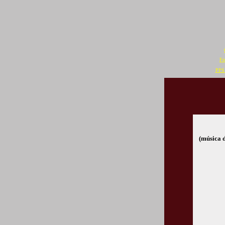
Fo
PPS 
(música 