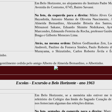
Em Belo Horizonte, no alojamento do Instituto Padre M
Avenida do Contorno, 6745, Bairro Savassi.
Na foto, da esquerda para a direita:
Mário Alves Go
Hayashida, Antonio Marmo de Oliveira Nascimento, A
Almeida Bernardino, Alexandre Brisola dos Santos
Mitsunori Sakane, Eduardo Shimite Nishikawa, Ayr
Marcondes, Edmundo Ferreira da Rocha, professor Gui
Braga e Gilberto Menezes Lima.
Atrás, na mesma ordem:
Dalton Godliauskas Zen, Luc
Andreoli, Paulino da Fonseca Simões, Paulo Roberto 
Murayama, o Shizutinho, Carlos Roberto Ávila e É
Dinho.
gentilmente cedida pelo amigo Alberto de Almeida Bernardino, o Albertinho.
Escolas - Excursão a Belo Horizonte - ano 1963
Em Belo Horizonte, se a memória não estiver me tr
refeitório do Colégio das Irmãs do Sagrado Coração de
nos forneciam algumas das refeições diárias.
Na foto, sentadas, da esquerda para a direita:
Mary 