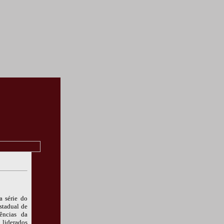
a série do
stadual de
ências da
 liderados