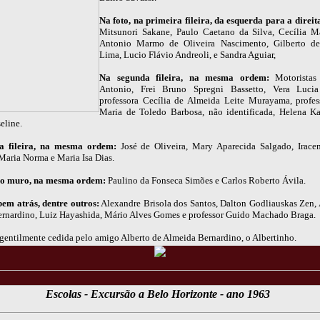
Na foto, na primeira fileira, da esquerda para a direit
Mitsunori Sakane, Paulo Caetano da Silva, Cecília M
Antonio Marmo de Oliveira Nascimento, Gilberto d
Lima, Lucio Flávio Andreoli, e Sandra Aguiar,
Na segunda fileira, na mesma ordem:
Motoristas
Antonio, Frei Bruno Spregni Bassetto, Vera Lucia
professora Cecília de Almeida Leite Murayama, profe
Maria de Toledo Barbosa, não identificada, Helena 
eline.
ra fileira, na mesma ordem:
José de Oliveira, Mary Aparecida Salgado, Irac
Maria Norma e Maria Isa Dias.
o muro, na mesma ordem:
Paulino da Fonseca Simões e Carlos Roberto Ávila.
em atrás, dentre outros:
Alexandre Brisola dos Santos, Dalton Godliauskas Zen, 
rnardino, Luiz Hayashida, Mário Alves Gomes e professor Guido Machado Braga.
gentilmente cedida pelo amigo Alberto de Almeida Bernardino, o Albertinho.
Escolas - Excursão a Belo Horizonte - ano 1963