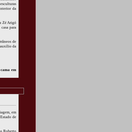
esculturas
nterior da
a Zé Arigó
 casa para
rrâneos de
 auxílio da
a cama em
viagem, em
 Estado de
s Roberto