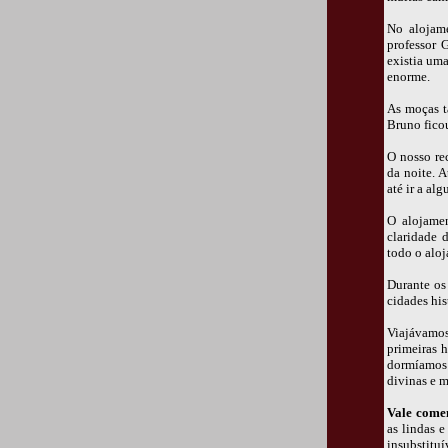
No alojam
professor 
existia um
enorme.
As moças t
Bruno fico
O nosso rec
da noite. 
até ir a al
O alojamen
claridade 
todo o alo
Durante os
cidades his
Viajávamos
primeiras 
dormíamos 
divinas e m
Vale come
as lindas e
insubstitu