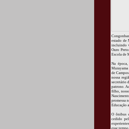
Congonhas 
estado de 
incluindo 
Ouro Preto
Escola de 
Na época,
Murayama q
de Campos 
nossa regi
secretário
patrono. A
filho, nos
Nasciment
promessa no
Educação au
O ônibus 
cedido pe
experiente
esse tempo