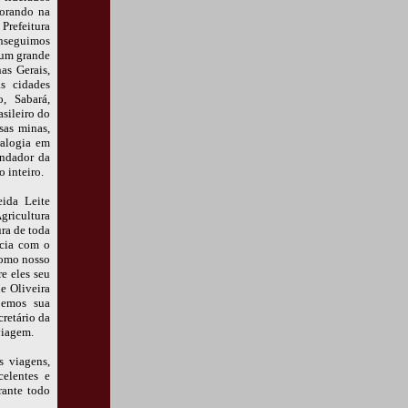
orando na
Prefeitura
onseguimos
 um grande
as Gerais,
s cidades
o, Sabará,
sileiro do
sas minas,
ralogia em
undador da
 inteiro.
ida Leite
gricultura
ra de toda
ncia com o
como nosso
e eles seu
e Oliveira
bemos sua
retário da
viagem.
 viagens,
elentes e
rante todo