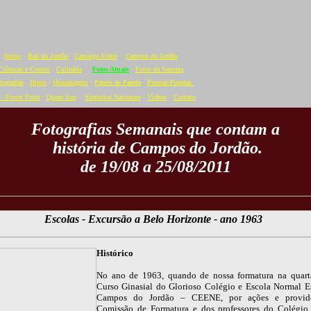
Home
·
Baú do Jordão
·
Camargo Freire
·
Campos do Jordão
Crônicas e Contos
·
Culinária
·
Fotos Atuais
·
Fotos da Semana
tografias
·
Hinos
·
Homenagens
·
Papéis de Parede
·
Poesias/Poemas
- Power Point
·
Quem Sou
·
Símbolos Nacionais
·
Vídeos
·
C
ontato
Fotografias Semanais que contam a
história de Campos do Jordão.
de 19/08 a 25/08/2011
Escolas - Excursão a Belo Horizonte - ano 1963
Histórico
No ano de 1963, quando de nossa formatura na quart
Curso Ginasial do Glorioso Colégio e Escola Normal E
Campos do Jordão – CEENE, por ações e provid
Comissão de Formatura e dos professores do Colégio,