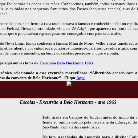
que lhe corroia os dedos e as mãos. Conhecemos, também, todas as maravilhosas 
 ele, e exibidas nos pequenos Santuários dos Passos (pequenas capelas) e as do i
ipal.
sorte de passar em frente à casa onde morava o famoso e conhecido médium espírit
o de Freitas). Nessa oportunidade, vimos o Zé Arigó, que apareceu na porta de sua
ssoas que o procuravam esperançosas em conseguir a cura para seus males.
de Nova Lima, fomos conhecer a famosa Mina de Morro Velho e seus túneis subte
ômetros, abertos por valorosos e corajosos mineiros/operários, cavados à mão, com
al de burros e jumentos, na busca dos metais preciosos, o ouro e a prata.
ja aqui outras fotos da
Excursão Belo Horizonte 1963
 crônica relacionada a essa excursão maravilhosa: “Albertinho acorda com 
sa do convento de Belo Horizonte” - Clique
Aqui
Escolas - Excursão a Belo Horizonte - ano 1963
Foto tirada em Campos do Jordão, antes do início da 
frente ao ônibus cedido pela Secretaria da Educação do
São Paulo, com os dois motoristas.
Na foto, agachados, da esquerda para a direita:
Carlo