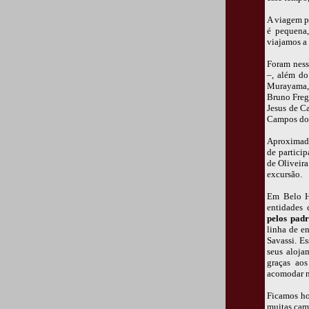
A viagem p
é pequena,
viajamos a 
Foram ness
–, além do
Murayama, 
Bruno Fregn
Jesus de C
Campos do 
Aproximada
de partici
de Oliveir
excursão.
Em Belo Ho
entidades 
pelos pad
linha de e
Savassi. E
seus aloja
graças aos
acomodar n
Ficamos ho
muitas cam