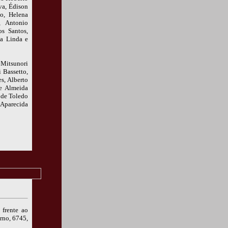
va, Édison
ão, Helena
, Antonio
s Santos,
 a Linda e
 Mitsunori
 Bassetto,
s, Alberto
e Almeida
 de Toledo
 Aparecida
 frente ao
rno, 6745,