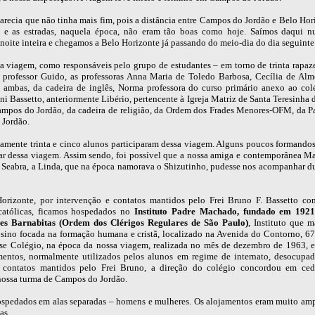
arecia que não tinha mais fim, pois a distância entre Campos do Jordão e Belo Hor
 e as estradas, naquela época, não eram tão boas como hoje. Saímos daqui n
noite inteira e chegamos a Belo Horizonte já passando do meio-dia do dia seguinte
a viagem, como responsáveis pelo grupo de estudantes – em torno de trinta rapaz
 professor Guido, as professoras Anna Maria de Toledo Barbosa, Cecília de Alm
ambas, da cadeira de inglês, Norma professora do curso primário anexo ao colé
i Bassetto, anteriormente Libério, pertencente à Igreja Matriz de Santa Teresinha
ampos do Jordão, da cadeira de religião, da Ordem dos Frades Menores-OFM, da P
Jordão.
mente trinta e cinco alunos participaram dessa viagem. Alguns poucos formando
par dessa viagem. Assim sendo, foi possível que a nossa amiga e contemporânea Ma
a Seabra, a Linda, que na época namorava o Shizutinho, pudesse nos acompanhar du
rizonte, por intervenção e contatos mantidos pelo Frei Bruno F. Bassetto c
católicas, ficamos hospedados no
Instituto Padre Machado, fundado em 1921,
res Barnabitas (Ordem dos Clérigos Regulares de São Paulo)
, Instituto que 
nsino focada na formação humana e cristã, localizado na Avenida do Contorno, 67
sse Colégio, na época da nossa viagem, realizada no mês de dezembro de 1963, 
mentos, normalmente utilizados pelos alunos em regime de internato, desocupad
 contatos mantidos pelo Frei Bruno, a direção do colégio concordou em ced
ossa turma de Campos do Jordão.
spedados em alas separadas – homens e mulheres. Os alojamentos eram muito am
as.