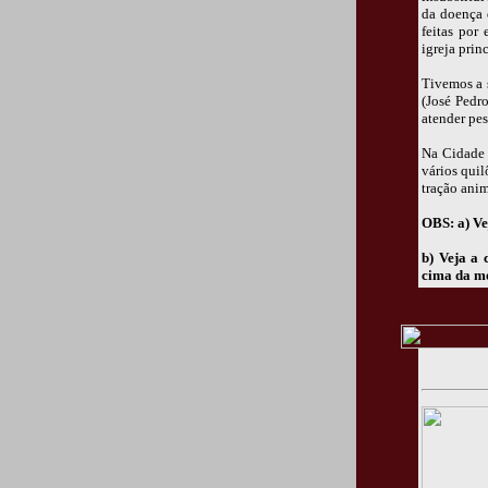
da doença 
feitas por
igreja princ
Tivemos a 
(José Pedr
atender pe
Na Cidade 
vários quil
tração anim
OBS: a) Ve
b) Veja a
cima da me