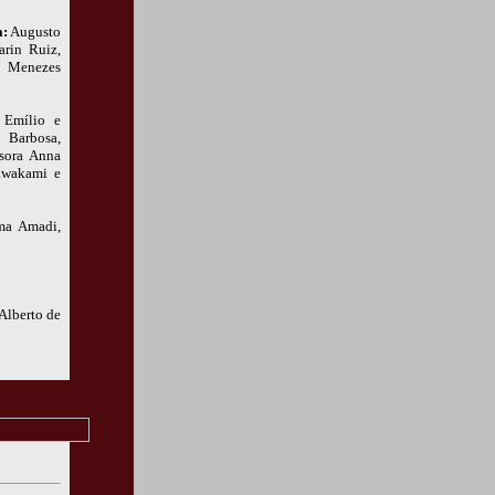
a:
Augusto
arin Ruiz,
e Menezes
 Emílio e
 Barbosa,
ssora Anna
Kawakami e
ema Amadi,
Alberto de