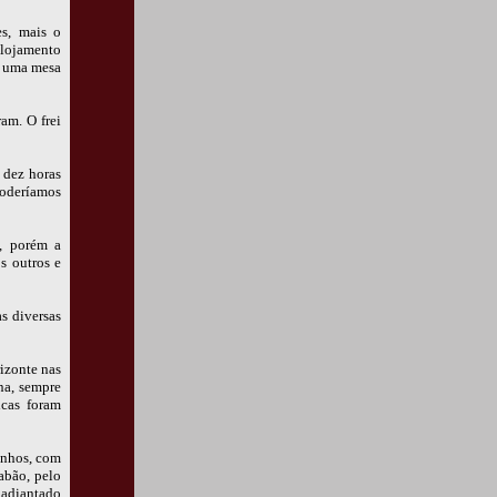
s, mais o
alojamento
a uma mesa
am. O frei
 dez horas
poderíamos
s, porém a
s outros e
s diversas
izonte nas
na, sempre
icas foram
nhos, com
sabão, pelo
 adiantado