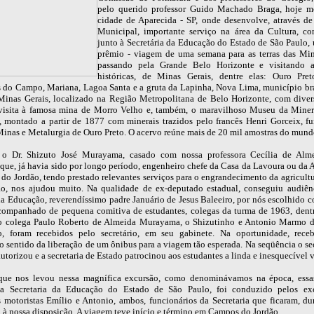
pelo querido professor Guido Machado Braga, hoje m
cidade de Aparecida - SP, onde desenvolve, através de 
Municipal, importante serviço na área da Cultura, c
junto à Secretária da Educação do Estado de São Paulo,
prêmio - viagem de uma semana para as terras das Min
passando pela Grande Belo Horizonte e visitando a
históricas, de Minas Gerais, dentre elas: Ouro Pret
do Campo, Mariana, Lagoa Santa e a gruta da Lapinha, Nova Lima, município bra
Minas Gerais, localizado na Região Metropolitana de Belo Horizonte, com diver
visita à famosa mina de Morro Velho e, também, o maravilhoso Museu da Mine
, montado a partir de 1877 com minerais trazidos pelo francês Henri Gorceix, f
Minas e Metalurgia de Ouro Preto. O acervo reúne mais de 20 mil amostras do mundo
 o Dr. Shizuto José Murayama, casado com nossa professora Cecília de Alme
ue, já havia sido por longo período, engenheiro chefe da Casa da Lavoura ou da A
do Jordão, tendo prestado relevantes serviços para o engrandecimento da agricultu
ão, nos ajudou muito. Na qualidade de ex-deputado estadual, conseguiu audiê
 da Educação, reverendíssimo padre Januário de Jesus Baleeiro, por nós escolhido 
companhado de pequena comitiva de estudantes, colegas da turma de 1963, dentr
so colega Paulo Roberto de Almeida Murayama, o Shizutinho e Antonio Marmo d
o, foram recebidos pelo secretário, em seu gabinete. Na oportunidade, rece
 sentido da liberação de um ônibus para a viagem tão esperada. Na seqüência o sec
torizou e a secretaria de Estado patrocinou aos estudantes a linda e inesquecível 
que nos levou nessa magnífica excursão, como denominávamos na época, essas
la Secretaria da Educação do Estado de São Paulo, foi conduzido pelos exc
s motoristas Emílio e Antonio, ambos, funcionários da Secretaria que ficaram, du
, à nossa disposição. A viagem teve início e término em Campos do Jordão.