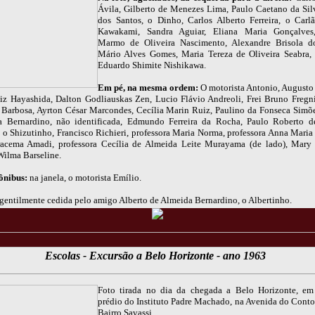
Ávila, Gilberto de Menezes Lima, Paulo Caetano da Sil
dos Santos, o Dinho, Carlos Alberto Ferreira, o Carl
Kawakami, Sandra Aguiar, Eliana Maria Gonçalves
Marmo de Oliveira Nascimento, Alexandre Brisola do
Mário Alves Gomes, Maria Tereza de Oliveira Seabra,
Eduardo Shimite Nishikawa.
Em pé, na mesma ordem:
O motorista Antonio, Augusto
iz Hayashida, Dalton Godliauskas Zen, Lucio Flávio Andreoli, Frei Bruno Fregni
 Barbosa, Ayrton César Marcondes, Cecília Marin Ruiz, Paulino da Fonseca Simõe
a Bernardino, não identificada, Edmundo Ferreira da Rocha, Paulo Roberto d
o Shizutinho, Francisco Richieri, professora Maria Norma, professora Anna Maria
racema Amadi, professora Cecília de Almeida Leite Murayama (de lado), Mary
Wilma Barseline.
ônibus:
na janela, o motorista Emílio.
gentilmente cedida pelo amigo Alberto de Almeida Bernardino, o Albertinho.
Escolas - Excursão a Belo Horizonte - ano 1963
Foto tirada no dia da chegada a Belo Horizonte, em
prédio do Instituto Padre Machado, na Avenida do Conto
Bairro Savassi.