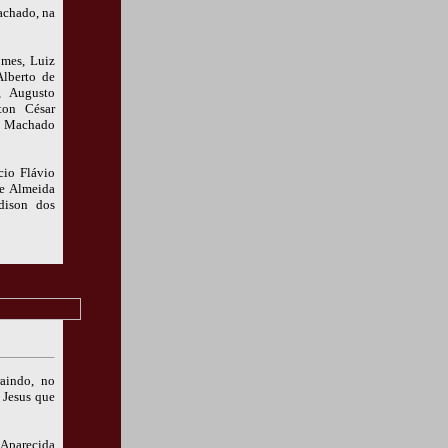
achado, na
mes, Luiz
lberto de
, Augusto
ton César
do Machado
io Flávio
de Almeida
dison dos
aindo, no
 Jesus que
Aparecida