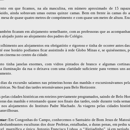
ento em que ficamos, na ala masculina, em número aproximado de 15 rapaze
Guido, ainda sobravam umas outras quinze camas. Bem em frente às camas do 
a mesa de quase quatro metros de comprimento e com quase um metro de altura. Er
ambém ficaram em alojamento semelhante, com as professoras que as acompanhar
u alojado junto ao alojamento dos padres do Colégio.
olhimento aos alojamentos era obrigatório e rigoroso e tinha de ocorrer antes das
Até esse horário podíamos ficar assistindo à rede Globo Minas e, se quiséssemos, 
gum cinema no centro da cidade.
to tinha janelas enormes, com vidros pintados de branco e algumas cortina
da iluminação da rua o deixava com uma claridade suficiente para vermos uns ao
jamento.
 dias da excursão saíamos nas primeiras horas das manhãs e excursionávamos pela
tóricas. No final das tardes retornávamos para Belo Horizonte.
 pelas cidades históricas em roteiros previamente programados, saindo de Belo Hor
horas das manhãs e retornando quase nos finais das tardes, onde durante toda sema
nos alojamentos do Instituto Padre Machado. As viagens pelas cidades histór
aravilhosas.
ntar:
Em Congonhas do Campo, conhecemos o Santuário de Bom Jesus de Matosi
 deslumbrantes esculturas dos doze Profetas, entalhadas, a duras penas, em pedra 
ível, magnífico e único, Antonio Francisco Lisboa, o “Aleijadinho”, já em período