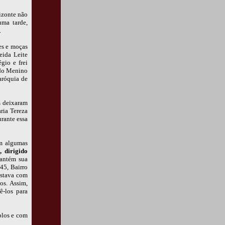
izonte não
uma tarde,
.
es e moças
eida Leite
gio e frei
 do Menino
aróquia de
s deixaram
ria Tereza
rante essa
om algumas
 dirigido
mantém sua
45, Bairro
estava com
os. Assim,
ê-los para
plos e com