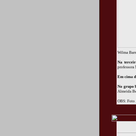
Wilma Bars
Na tercei
professora 
Em cima d
No grupo b
Almeida Be
OBS: Foto 