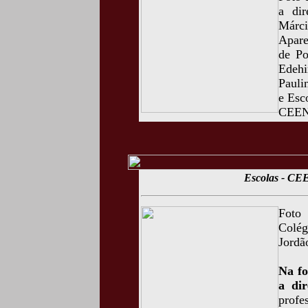
a dir
Márci
Apare
de Po
Edehi
Pauli
e Esc
CEEN
Escolas - CE
Foto
Colég
Jordã
Na fo
a dir
profe