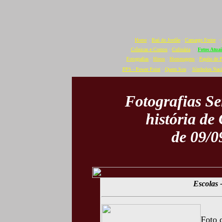
Home
·
Baú do Jordão
·
Camargo Freire
·
Crônicas e Contos
·
Culinária
·
Fotos Atuai
Fotografias
·
Hinos
·
Homenagens
·
Papéis de 
PPS - Power Point
·
Quem Sou
·
Símbolos Naci
Fotografias S
história de
de 09/0
Escolas
Foto 