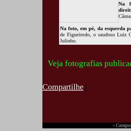
Na f
direit
Câmar
Na foto, em pé, da esquerda pa
de Figueiredo, o saudoso Luiz C
Julinho.
Veja fotografias public
Compartilhe
|
- Campos