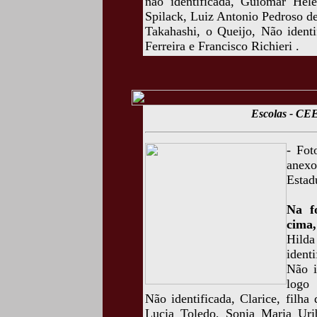
não identificada, Guiomar Hel
Spilack, Luiz Antonio Pedroso d
Takahashi, o Queijo, Não identi
Ferreira e Francisco Richieri .
Escolas - CE
- Fot
anex
Estad
Na f
cima,
Hild
ident
Não i
logo 
Não identificada, Clarice, filha
Lucia Toledo, Sonia Maria Urib