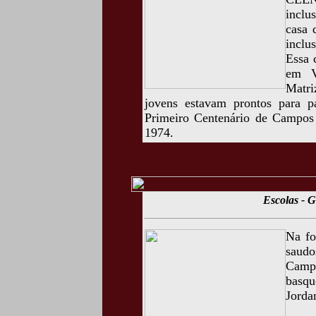
inclu
casa 
inclu
Essa 
em V
Matri
jovens estavam prontos para 
Primeiro Centenário de Campos 
1974.
Escolas - G
Na fo
saudo
Camp
basq
Jorda