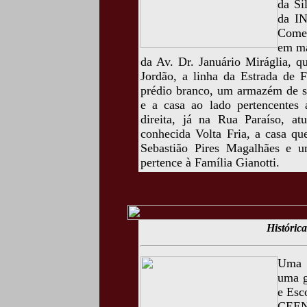
da Si
da IN
Comer
em ma
da Av. Dr. Januário Miráglia, q
Jordão, a linha da Estrada de 
prédio branco, um armazém de s
e a casa ao lado pertencentes
direita, já na Rua Paraíso, a
conhecida Volta Fria, a casa que
Sebastião Pires Magalhães e 
pertence à Família Gianotti.
Histórica
Uma f
uma g
e Esc
CEENE