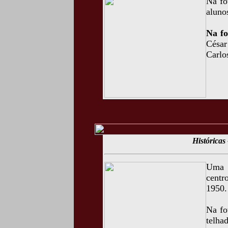
Na fo
aluno
Na fo
César
Carlo
Históricas
Uma 
centr
1950.
Na fo
telha