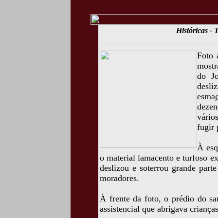
Históricas - 
Foto 
mostr
do Jo
desl
esma
dezen
vário
fugir 
À esq
o material lamacento e turfoso ex
deslizou e soterrou grande parte
moradores.
À frente da foto, o prédio do s
assistencial que abrigava crianças