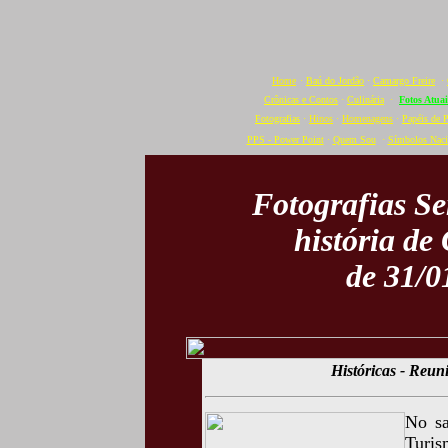
Home
·
Baú do Jordão
·
Camargo Freire
·
Crônicas e Contos
·
Culinária
·
Fotos Atuai
Fotografias
·
Hinos
·
Homenagens
·
Papéis de 
PPS - Power Point
·
Quem Sou
·
Símbolos Naci
Fotografias S
história de
de 31/0
Históricas - Reun
No sa
Turis