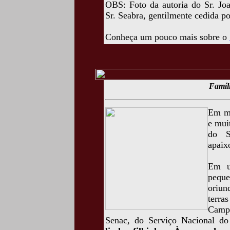
OBS: Foto da autoria do Sr. Jo
Sr. Seabra, gentilmente cedida p
Conheça um pouco mais sobre o
Famíl
Em me
e muit
do S
apaix
Em u
pequ
oriun
terra
Camp
Senac, do Serviço Nacional d