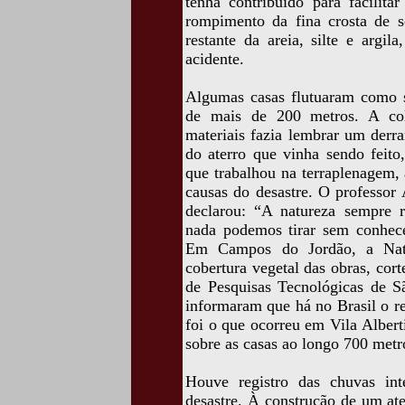
tenha contribuído para facilit
rompimento da fina crosta de s
restante da areia, silte e argi
acidente.
Algumas casas flutuaram como s
de mais de 200 metros. A col
materiais fazia lembrar um derr
do aterro que vinha sendo feito
que trabalhou na terraplenagem,
causas do desastre. O professor
declarou: “A natureza sempre r
nada podemos tirar sem conhece
Em Campos do Jordão, a Natu
cobertura vegetal das obras, cort
de Pesquisas Tecnológicas de S
informaram que há no Brasil o re
foi o que ocorreu em Vila Alber
sobre as casas ao longo 700 metr
Houve registro das chuvas int
desastre. À construção de um ate