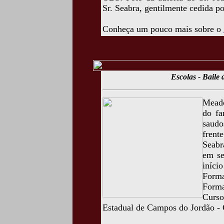
Sr. Seabra, gentilmente cedida p
Conheça um pouco mais sobre o
Escolas - Baile
Meado
do fa
saudo
frent
Seabr
em se
iníc
Forma
Form
Curs
Estadual de Campos do Jordão - 