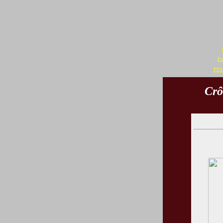
Fo
PPS 
Crô