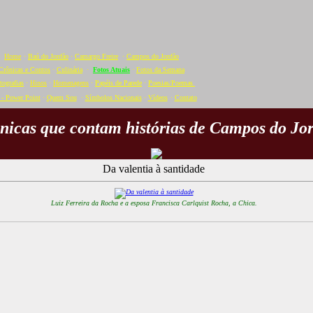
Home
·
Baú do Jordão
·
Camargo Freire
·
Campos do Jordão
Crônicas e Contos
·
Culinária
·
Fotos Atuais
·
Fotos da Semana
tografias
·
Hinos
·
Homenagens
·
Papéis de Parede
·
Poesias/Poemas
- Power Point
·
Quem Sou
·
Símbolos Nacionais
·
Vídeos
·
C
ontato
nicas que contam histórias de Campos do Jo
Da valentia à santidade
Luiz Ferreira da Rocha e a esposa Francisca Carlquist Rocha, a Chica.