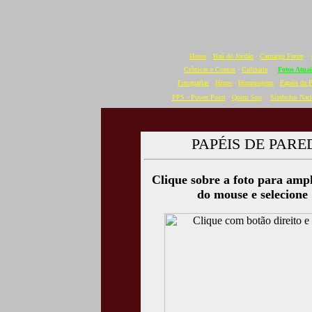
Home
·
Baú do Jordão
·
Camargo Freire
·
Crônicas e Contos
·
Culinária
·
Fotos Atuai
Fotografias
·
Hinos
·
Homenagens
·
Papéis de 
PPS - Power Point
·
Quem Sou
·
Símbolos Naci
PAPÉIS DE PAR
Clique sobre a foto para ampl
do mouse e selecione