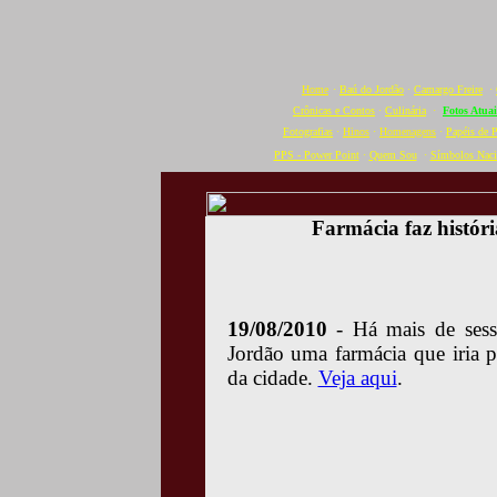
Home
·
Baú do Jordão
·
Camargo Freire
·
Crônicas e Contos
·
Culinária
·
Fotos Atuai
Fotografias
·
Hinos
·
Homenagens
·
Papéis de 
PPS - Power Point
·
Quem Sou
·
Símbolos Naci
Farmácia faz histó
19/08/2010
- Há mais de ses
Jordão uma farmácia que iria pa
da cidade.
Veja aqui
.