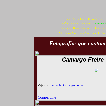
Home
·
Baú do Jordão
·
Camargo Freire
·
Crônicas e Contos
·
Culinária
·
Fotos Atuai
Fotografias
·
Hinos
·
Homenagens
·
Papéis de 
PPS - Power Point
·
Quem Sou
·
Símbolos Naci
Fotografias que contam
Camargo Freire 
Veja nosso
especial Camargo Freire
Compartilhe
|