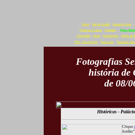
Home
·
Baú do Jordão
·
Camargo Freire
·
Crônicas e Contos
·
Culinária
·
Fotos Atuai
Fotografias
·
Hinos
·
Homenagens
·
Papéis de 
PPS - Power Point
·
Quem Sou
·
Símbolos Naci
Fotografias S
história de
de 08/0
Históricas - Palác
Clique
Jordão” 