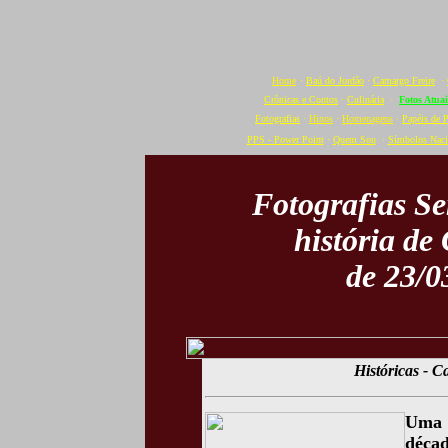
Home
·
Baú do Jordão
·
Camargo Freire
·
Crônicas e Contos
·
Culinária
·
Fotos Atuai
Fotografias
·
Hinos
·
Homenagens
·
Papéis de 
PPS - Power Point
·
Quem Sou
·
Símbolos Naci
Fotografias S
história de
de 23/0
Históricas - C
Uma 
décad