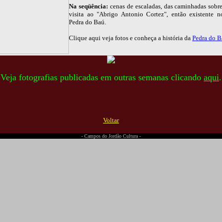
Na seqüência:
cenas de escaladas, das caminhadas sobre
visita ao "Abrigo Antonio Cortez", então existente 
Pedra do Baú.
Clique aqui veja fotos e conheça a história da
Pedra do B
Veja fotografias publicadas em outras semanas clicando
aqui
.
Voltar
- Campos do Jordão Cultura -