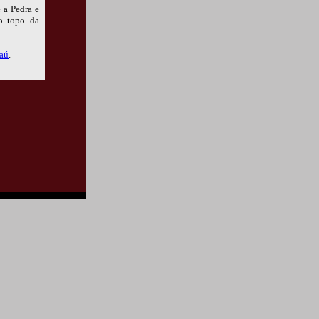
 a Pedra e
no topo da
aú
.