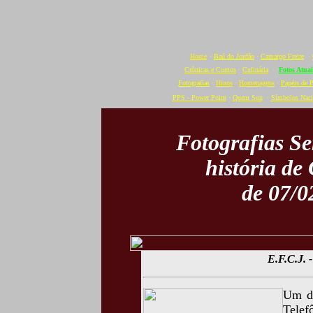
Home
·
Baú do Jordão
·
Camargo Freire
·
Crônicas e Contos
·
Culinária
·
Fotos Atuai
Fotografias
·
Hinos
·
Homenagens
·
Papéis de 
PPS - Power Point
·
Quem Sou
·
Símbolos Naci
Fotografias S
história de
de 07/0
E.F.C.J. -
Um do
Telef