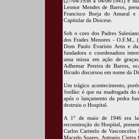
(27/04/1938 a 04/06/1941) e su
Leonor Mendes de Barros, pres
Francisco Borja do Amaral e 
Capitular da Diocese.
Sob o coro dos Padres Salesian
dos Frades Menores - O.F.M., (
Dom Paulo Evaristo Arns e da 
fundadora e coordenadora intern
uma missa em ação de graças,
Adhemar Pereira de Barros, oc
Bicudo discursou em nome da Dir
Um trágico acontecimento, poré
Jordão: é que na madrugada do d
após o lançamento da pedra fun
destruiu o Hospital.
A 1° de maio de 1946 era lan
reconstrução do Hospital, prese
Carlos Carmelo de Vasconcelos M
Macedo Soares, Antonio Cintra G