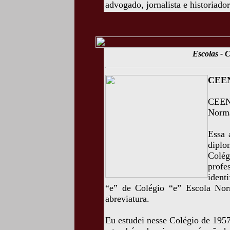
advogado, jornalista e historiado
Escolas -
CEEN
CEENE
Norma
Essa 
dipl
Colé
prof
ident
“e” de Colégio “e” Escola Norm
abreviatura.
Eu estudei nesse Colégio de 1957