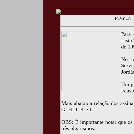
E.F.C.J. -
Para 
Lista
de 19
No t
Serv
Jordã
Um po
Faust
Mais abaixo a relação dos assin
G, H, J, K e L.
OBS: É importante notar que os
três algarismos.