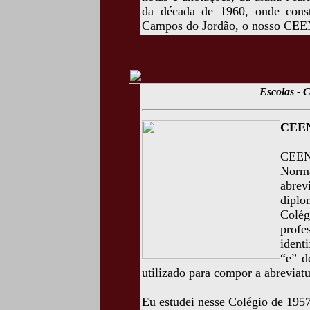
da década de 1960, onde cons
Campos do Jordão, o nosso CEE
Escolas -
CEEN
CEENE
Norm
abre
dipl
Colé
prof
ident
“e” d
utilizado para compor a abreviatu
Eu estudei nesse Colégio de 1957