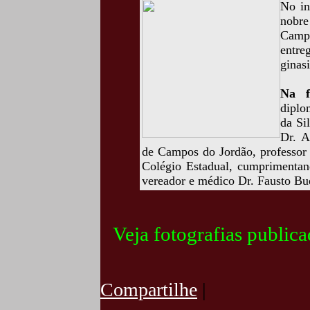
No in
nobre
Campo
entr
ginasi
Na f
dipl
da Si
Dr. A
de Campos do Jordão, professor
Colégio Estadual, cumprimentand
vereador e médico Dr. Fausto B
Veja fotografias public
Compartilhe
|