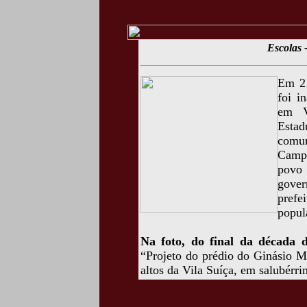
Escolas
Em 21
foi i
em V
Estad
comum
Camp
povo 
gover
prefe
popul
Na foto, do final da década 
“Projeto do prédio do Ginásio Mu
altos da Vila Suíça, em salubérri