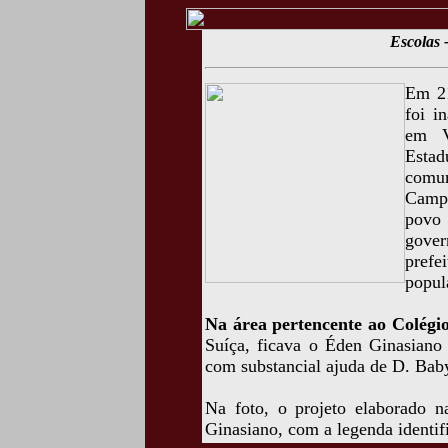
Escolas
Em 21
foi i
em V
Estad
comum
Camp
povo 
gover
prefe
popul
Na área pertencente ao Colégi
Suíça, ficava o Éden Ginasiano 
com substancial ajuda de D. Bab
Na foto, o projeto elaborado 
Ginasiano, com a legenda identif