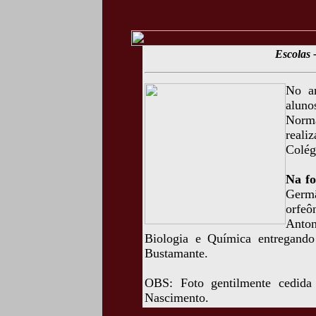
Escolas
No a
aluno
Norma
reali
Colég
Na fo
Germâ
orfeô
Anto
Biologia e Química entregando
Bustamante.
OBS: Foto gentilmente cedida
Nascimento.