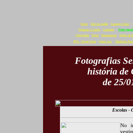
Home
·
Baú do Jordão
·
Camargo Freire
·
Crônicas e Contos
·
Culinária
·
Fotos Atuai
Fotografias
·
Hinos
·
Homenagens
·
Papéis de 
PPS - Power Point
·
Quem Sou
·
Símbolos Naci
Fotografias S
história de
de 25/0
Escolas -
No i
vesti