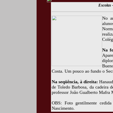
Escolas
No a
alun
Norma
reali
Colég
Na fo
Apar
diplo
Bueno
Costa. Um pouco ao fundo o Secr
Na seqüência, à direita:
Hanaud 
de Toledo Barbosa, da cadeira d
professor João Gualberto Mafra 
OBS: Foto gentilmente cedida
Nascimento.