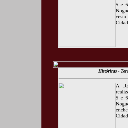
5 e 6
Nogue
cest
Cidad
Históricas - Te
A Ra
reali
5 e 6
Nogue
enche
Cidad