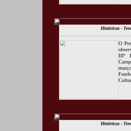
Históricas - Te
O Pre
obser
IIIª
Campo
março
Futeb
Cultu
Históricas - Te