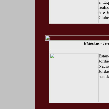
a Exp
reali
5 e 6
Clube
Históricas - Te
Esta
Jord
Naci
Jordã
nas d