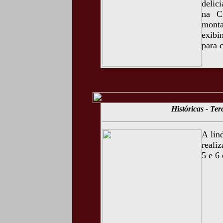
delic
na C
monta
exibi
para 
Históricas - Te
A lin
reali
5 e 6