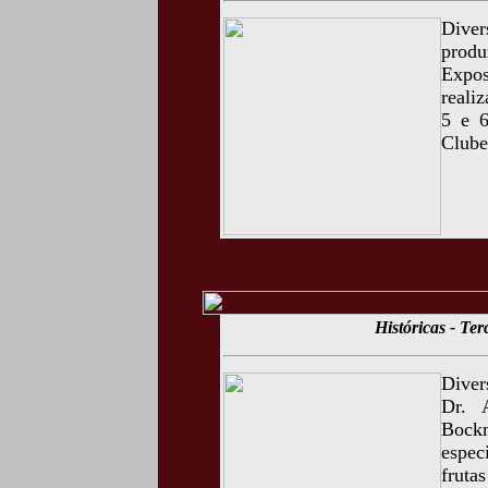
Diver
prod
Expo
reali
5 e 6
Clube
Históricas - Te
Diver
Dr. 
Bockm
espec
fruta