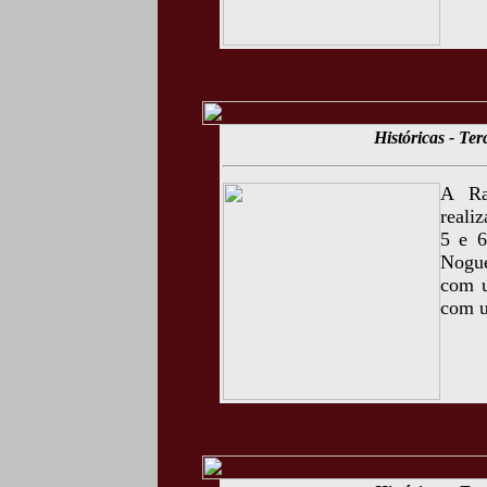
Históricas - Te
A Ra
reali
5 e 6
Nogue
com u
com u