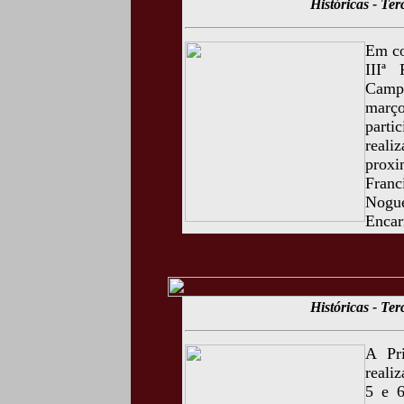
Históricas - Te
Em co
IIIª
Campo
março
part
reali
proxi
Franc
Nogue
Encar
Históricas - Te
A Pr
reali
5 e 6