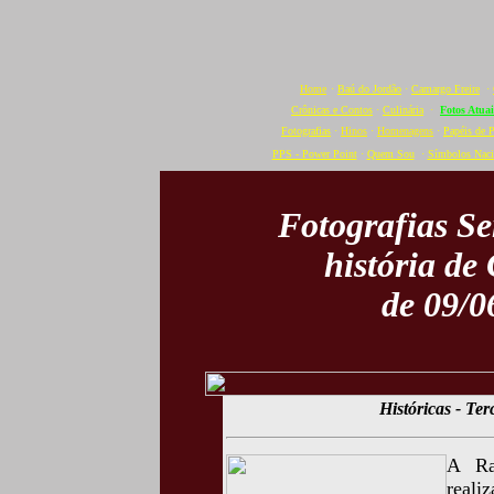
Home
·
Baú do Jordão
·
Camargo Freire
·
Crônicas e Contos
·
Culinária
·
Fotos Atuai
Fotografias
·
Hinos
·
Homenagens
·
Papéis de 
PPS - Power Point
·
Quem Sou
·
Símbolos Naci
Fotografias S
história de
de 09/0
Históricas - Te
A Ra
reali