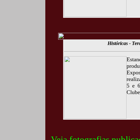
Históricas - Te
Esta
prod
Expo
reali
5 e 6
Clube
Veja fotografias public