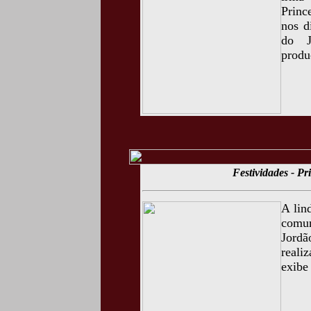
Princ
nos d
do J
produ
Festividades - P
A lin
comu
Jordã
reali
exibe