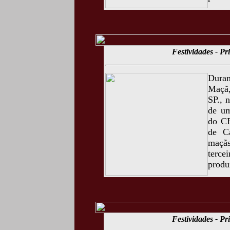
Festividades - P
Duran
Maçã,
SP., 
de um
do CE
de C
maçãs
terc
produ
Festividades - P