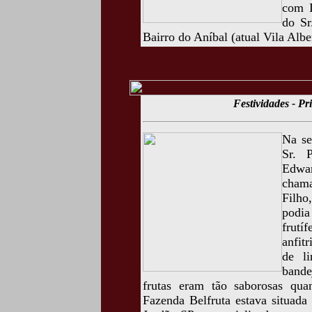
com D
do Sr
Bairro do Aníbal (atual Vila Albe
Festividades - P
Na se
Sr. 
Edwa
chama
Filho
podia
frutí
anfit
de l
bande
frutas eram tão saborosas qua
Fazenda Belfruta estava situad