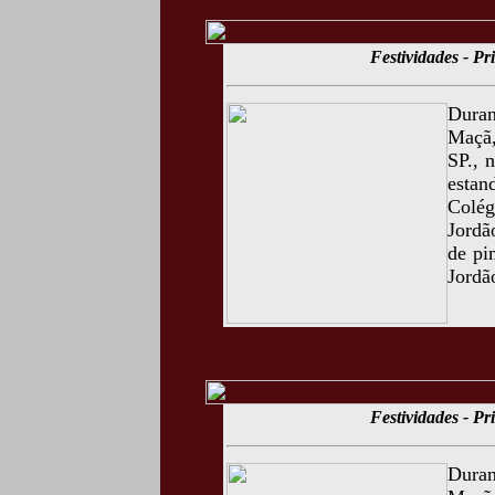
Festividades - P
Duran
Maçã,
SP., 
estan
Colég
Jordã
de pi
Jordã
Festividades - P
Duran