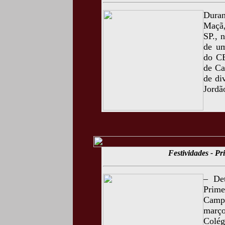
Duran
Maçã,
SP., 
de um
do CE
de Ca
de di
Jordã
Festividades - P
– Det
Prime
Camp
març
Colég