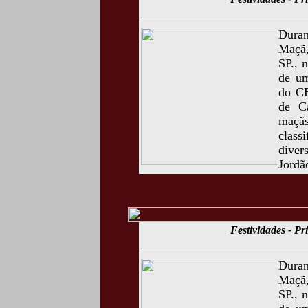
Duran
Maçã,
SP., 
de um
do CE
de C
maçã
class
diver
Jordã
Festividades - P
Duran
Maçã,
SP., 