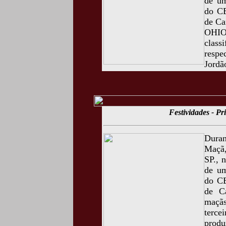
de um
do CE
de Ca
OHI
class
respe
Jordã
Festividades - P
Duran
Maçã,
SP., 
de um
do CE
de C
maçãs
terc
produ