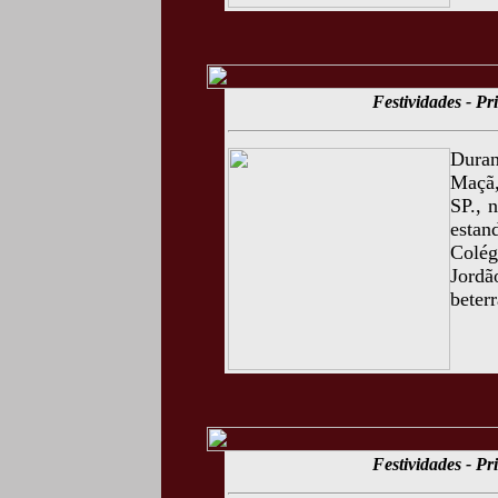
Festividades - P
Duran
Maçã,
SP., 
estan
Colég
Jordã
beter
Festividades - P