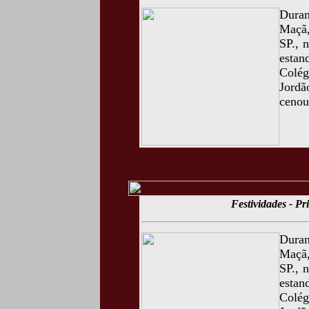
Duran
Maçã,
SP., 
estan
Colég
Jordã
cenou
Festividades - P
Duran
Maçã,
SP., 
estan
Colég