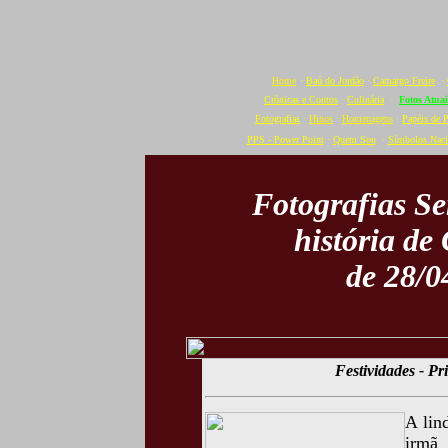
Home
·
Baú do Jordão
·
Camargo Freire
·
Crônicas e Contos
·
Culinária
·
Fotos Atuai
Fotografias
·
Hinos
·
Homenagens
·
Papéis de 
PPS - Power Point
·
Quem Sou
·
Símbolos Naci
Fotografias S
história de
de 28/0
Festividades - P
A lin
irmã