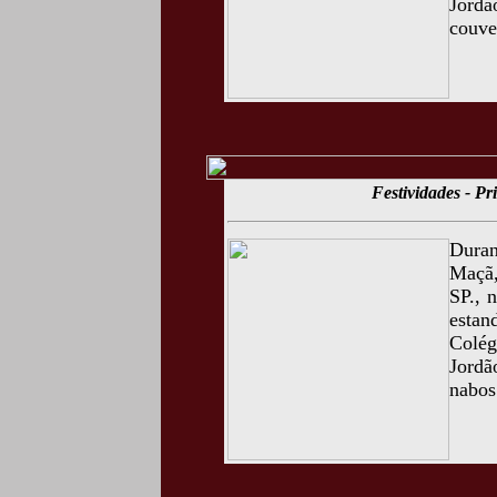
Jordã
couve
Festividades - P
Duran
Maçã,
SP., 
estan
Colég
Jordã
nabos