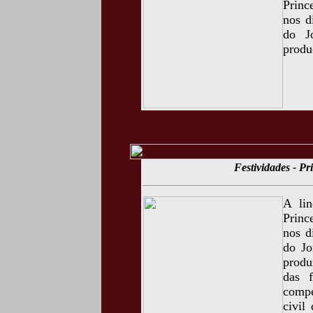
Princ
nos d
do J
produ
Festividades - P
A li
Princ
nos d
do Jo
produ
das 
compe
civil