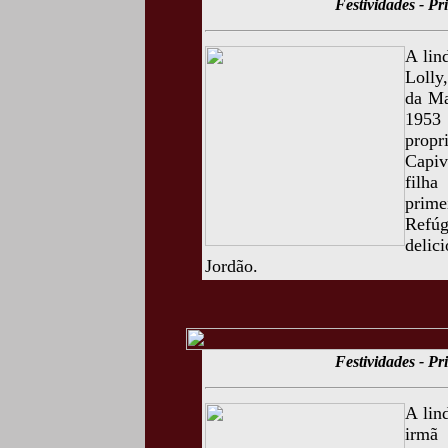
Festividades - P
A lin
Lolly
da Ma
1953
propr
Capiv
filh
prime
Refúg
deli
Jordão.
Festividades - P
A lin
irmã