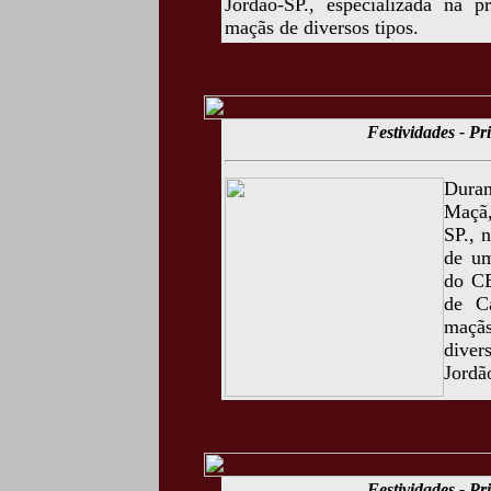
Jordão-SP., especializada na p
maçãs de diversos tipos.
Festividades - P
Duran
Maçã,
SP., 
de um
do CE
de C
maçãs
diver
Jordã
Festividades - P