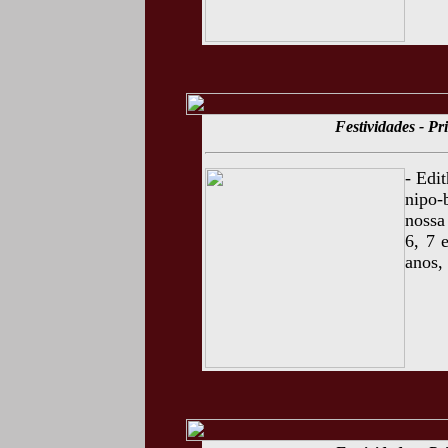
Festividades - P
- Edi
nipo-
nossa
6, 7 
anos,