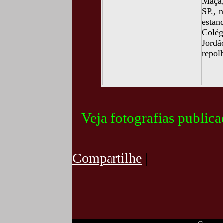
Maçã,
SP., 
estan
Colég
Jordã
repol
Veja fotografias public
Compartilhe
|