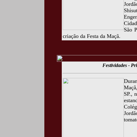
Jordã
Shisu
Enge
Cidad
São P
criação da Festa da Maçã.
Festividades - P
Duran
Maçã,
SP., 
estan
Colég
Jordã
tomat