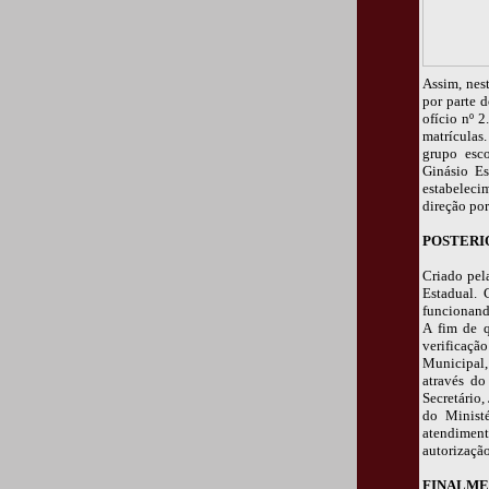
Assim, nes
por parte 
ofício nº 
matrículas
grupo esc
Ginásio Es
estabeleci
direção po
POSTER
Criado pel
Estadual. 
funcionando
A fim de q
verificação
Municipal,
através do
Secretário
do Minist
atendiment
autorizaçã
FINALME