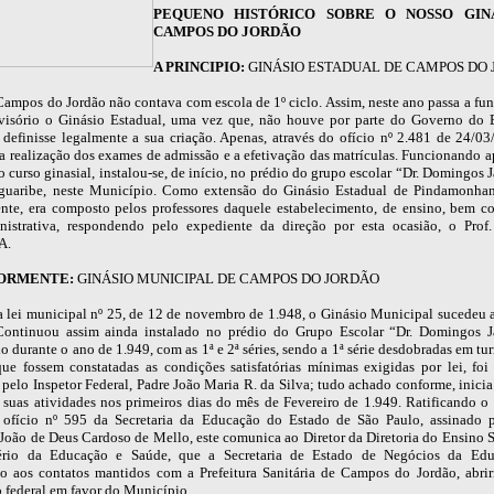
PEQUENO HISTÓRICO SOBRE O NOSSO GIN
CAMPOS DO JORDÃO
A PRINCIPIO:
GINÁSIO ESTADUAL DE CAMPOS DO
Campos do Jordão não contava com escola de 1º ciclo. Assim, neste ano passa a fun
ovisório o Ginásio Estadual, uma vez que, não houve por parte do Governo do 
 definisse legalmente a sua criação. Apenas, através do ofício nº 2.481 de 24/03/
 a realização dos exames de admissão e a efetivação das matrículas. Funcionando 
do curso ginasial, instalou-se, de início, no prédio do grupo escolar “Dr. Domingos 
guaribe, neste Município. Como extensão do Ginásio Estadual de Pindamonha
nte, era composto pelos professores daquele estabelecimento, de ensino, bem c
nistrativa, respondendo pelo expediente da direção por esta ocasião, o Pr
A.
IORMENTE:
GINÁSIO MUNICIPAL DE CAMPOS DO JORDÃO
a lei municipal nº 25, de 12 de novembro de 1.948, o Ginásio Municipal sucedeu 
Continuou assim ainda instalado no prédio do Grupo Escolar “Dr. Domingos J
 durante o ano de 1.949, com as 1ª e 2ª séries, sendo a 1ª série desdobradas em tu
ue fossem constatadas as condições satisfatórias mínimas exigidas por lei, foi
 pelo Inspetor Federal, Padre João Maria R. da Silva; tudo achado conforme, inici
 suas atividades nos primeiros dias do mês de Fevereiro de 1.949. Ratificando o 
 ofício nº 595 da Secretaria da Educação do Estado de São Paulo, assinado 
, João de Deus Cardoso de Mello, este comunica ao Diretor da Diretoria do Ensino 
ério da Educação e Saúde, que a Secretaria de Estado de Negócios da Ed
o aos contatos mantidos com a Prefeitura Sanitária de Campos do Jordão, abri
o federal em favor do Município.