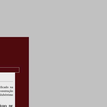
ificado na
construção
alubérrimo
ÁSIO DE