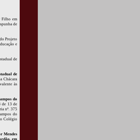
r Filho em
ispunha de
 do Projeto
Educação e
stadual de
stadual de
da Chácara
valente às
 Campos do
8 de 13 de
ia nº. 375
Campos do
ao Colégio
nor Mendes
ordão, em