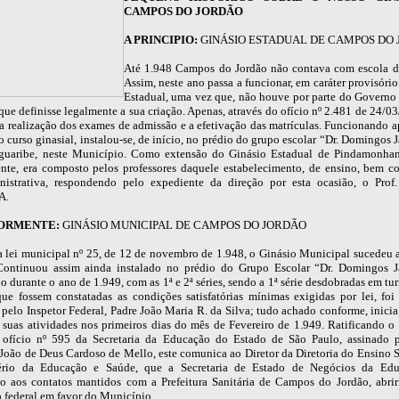
CAMPOS DO JORDÃO
A PRINCIPIO:
GINÁSIO ESTADUAL DE CAMPOS DO
Até 1.948 Campos do Jordão não contava com escola de
Assim, neste ano passa a funcionar, em caráter provisóri
Estadual, uma vez que, não houve por parte do Governo
 que definisse legalmente a sua criação. Apenas, através do ofício nº 2.481 de 24/03
 a realização dos exames de admissão e a efetivação das matrículas. Funcionando 
do curso ginasial, instalou-se, de início, no prédio do grupo escolar “Dr. Domingos 
guaribe, neste Município. Como extensão do Ginásio Estadual de Pindamonha
nte, era composto pelos professores daquele estabelecimento, de ensino, bem c
nistrativa, respondendo pelo expediente da direção por esta ocasião, o Pr
A.
IORMENTE:
GINÁSIO MUNICIPAL DE CAMPOS DO JORDÃO
a lei municipal nº 25, de 12 de novembro de 1.948, o Ginásio Municipal sucedeu 
Continuou assim ainda instalado no prédio do Grupo Escolar “Dr. Domingos J
 durante o ano de 1.949, com as 1ª e 2ª séries, sendo a 1ª série desdobradas em tu
ue fossem constatadas as condições satisfatórias mínimas exigidas por lei, foi
 pelo Inspetor Federal, Padre João Maria R. da Silva; tudo achado conforme, inici
 suas atividades nos primeiros dias do mês de Fevereiro de 1.949. Ratificando o 
 ofício nº 595 da Secretaria da Educação do Estado de São Paulo, assinado 
, João de Deus Cardoso de Mello, este comunica ao Diretor da Diretoria do Ensino 
ério da Educação e Saúde, que a Secretaria de Estado de Negócios da Ed
o aos contatos mantidos com a Prefeitura Sanitária de Campos do Jordão, abri
o federal em favor do Município.