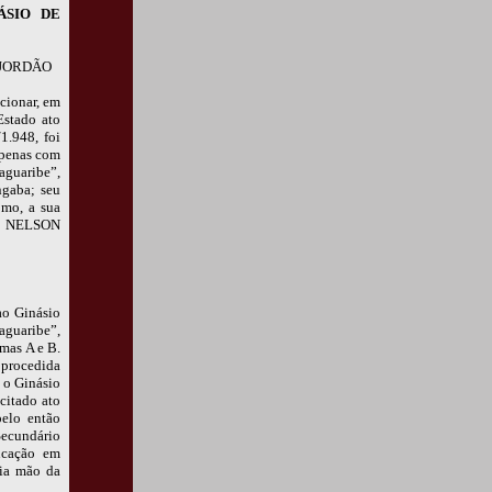
ÁSIO DE
 JORDÃO
cionar, em
Estado ato
1.948, foi
apenas com
Jaguaribe”,
ngaba; seu
omo, a sua
of. NELSON
ao Ginásio
aguaribe”,
rmas A e B.
 procedida
a o Ginásio
citado ato
pelo então
Secundário
ucação em
ria mão da