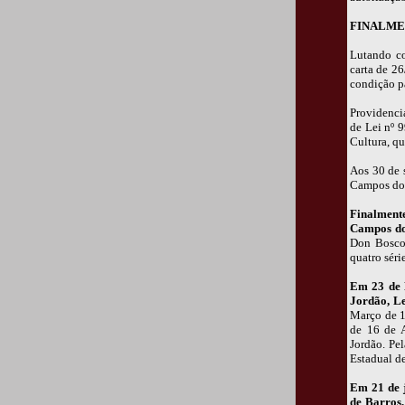
FINALME
Lutando co
carta de 2
condição p
Providencia
de Lei nº 
Cultura, qu
Aos 30 de 
Campos do 
Finalmente
Campos do
Don Bosco 
quatro séri
Em 23 de M
Jordão, Le
Março de 1
de 16 de 
Jordão. Pel
Estadual d
Em 21 de j
de Barros