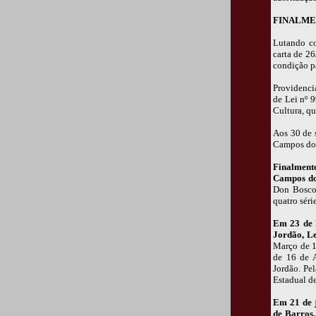
FINALME
Lutando co
carta de 2
condição p
Providencia
de Lei nº 
Cultura, qu
Aos 30 de 
Campos do 
Finalmente
Campos do
Don Bosco 
quatro séri
Em 23 de M
Jordão, Le
Março de 1
de 16 de 
Jordão. Pel
Estadual d
Em 21 de j
de Barros