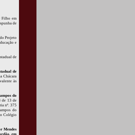
r Filho em
ispunha de
 do Projeto
Educação e
stadual de
stadual de
da Chácara
valente às
 Campos do
8 de 13 de
ia nº. 375
Campos do
ao Colégio
nor Mendes
ordão, em