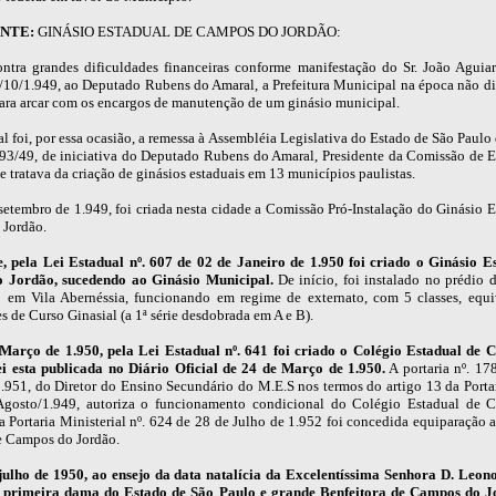
NTE:
GINÁSIO ESTADUAL DE CAMPOS DO JORDÃO:
ntra grandes dificuldades financeiras conforme manifestação do Sr. João Aguia
6/10/1.949, ao Deputado Rubens do Amaral, a Prefeitura Municipal na época não d
ara arcar com os encargos de manutenção de um ginásio municipal.
l foi, por essa ocasião, a remessa à Assembléia Legislativa do Estado de São Paulo
993/49, de iniciativa do Deputado Rubens do Amaral, Presidente da Comissão de 
e tratava da criação de ginásios estaduais em 13 municípios paulistas.
setembro de 1.949, foi criada nesta cidade a Comissão Pró-Instalação do Ginásio E
Jordão.
, pela Lei Estadual nº. 607 de 02 de Janeiro de 1.950 foi criado o Ginásio E
 Jordão, sucedendo ao Ginásio Municipal.
De início, foi instalado no prédio 
em Vila Abernéssia, funcionando em regime de externato, com 5 classes, equi
es de Curso Ginasial (a 1ª série desdobrada em A e B).
arço de 1.950, pela Lei Estadual nº. 641 foi criado o Colégio Estadual de
i esta publicada no Diário Oficial de 24 de Março de 1.950.
A portaria nº. 17
.951, do Diretor do Ensino Secundário do M.E.S nos termos do artigo 13 da Portar
Agosto/1.949, autoriza o funcionamento condicional do Colégio Estadual de 
a Portaria Ministerial nº. 624 de 28 de Julho de 1.952 foi concedida equiparação 
e Campos do Jordão.
ulho de 1950, ao ensejo da data natalícia da Excelentíssima Senhora D. Leo
, primeira dama do Estado de São Paulo e grande Benfeitora de Campos do J