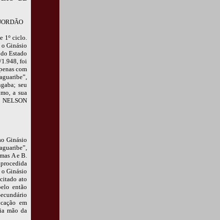
 JORDÃO
 1º ciclo.
o o Ginásio
 do Estado
/1.948, foi
apenas com
Jaguaribe”,
ngaba; seu
omo, a sua
of. NELSON
ao Ginásio
aguaribe”,
rmas A e B.
 procedida
a o Ginásio
citado ato
pelo então
Secundário
ucação em
ria mão da