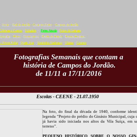
Home
·
Baú do Jordão
·
Camargo Freire
·
Campos do Jordão
Crônicas e Contos
·
Culinária
·
Fotos Atuais
·
Fotos da Semana
tografias
·
Hinos
·
Homenagens
·
Papéis de Parede
·
Poesias/Poemas
- Power Point
·
Quem Sou
·
Símbolos Nacionais
·
Vídeos
·
C
ontato
Fotografias Semanais que contam a
história de Campos do Jordão.
de 11/11 a 17/11/2016
Escolas - CEENE - 21.07.1950
Na foto, do final da década de 1940, conforme ident
legenda “Projeto do prédio do Ginásio Municipal, cuja 
já havia sido iniciada nos altos da Vila Suíça, em s
terreno”.
PEQUENO HISTÓRICO SOBRE O NOSSO GIN