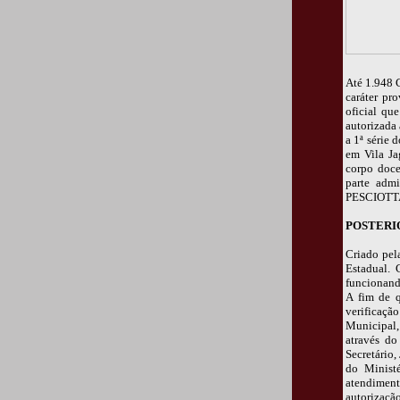
Até 1.948 
caráter pr
oficial que
autorizada
a 1ª série 
em Vila Ja
corpo doce
parte admi
PESCIOTT
POSTER
Criado pel
Estadual. 
funcionando
A fim de q
verificação
Municipal,
através do
Secretário
do Minist
atendiment
autorizaçã