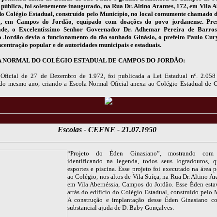
 pública, foi solenemente inaugurado, na Rua Dr. Altino Arantes, 172, em Vila A
 do Colégio Estadual, construído pelo Município, no local comumente chamado d
a, em Campos do Jordão, equipado com doações do povo jordanense. Pres
ade, o Excelentíssimo Senhor Governador Dr. Adhemar Pereira de Barro
Jordão devia o funcionamento do tão sonhado Ginásio, o prefeito Paulo Cur
centração popular e de autoridades municipais e estaduais.
A NORMAL DO COLÉGIO ESTADUAL DE CAMPOS DO JORDÃO:
Oficial de 27 de Dezembro de 1.972, foi publicada a Lei Estadual nº. 2.05
o mesmo ano, criando a Escola Normal Oficial anexa ao Colégio Estadual de
Escolas - CEENE - 21.07.1950
“Projeto do Éden Ginasiano”, mostrando com d
identificando na legenda, todos seus logradouros, 
esportes e piscina. Esse projeto foi executado na área p
ao Colégio, nos altos de Vila Suíça, na Rua Dr. Altino Ar
em Vila Abernéssia, Campos do Jordão. Esse Éden esta
atrás do edifício do Colégio Estadual, construído pelo 
A construção e implantação desse Éden Ginasiano c
substancial ajuda de D. Baby Gonçalves.