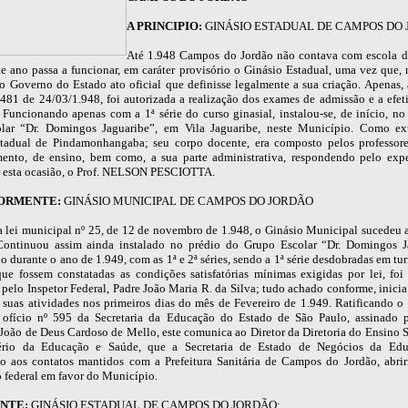
A PRINCIPIO:
GINÁSIO ESTADUAL DE CAMPOS DO
Até 1.948 Campos do Jordão não contava com escola de
te ano passa a funcionar, em caráter provisório o Ginásio Estadual, uma vez que,
do Governo do Estado ato oficial que definisse legalmente a sua criação. Apenas, 
2.481 de 24/03/1.948, foi autorizada a realização dos exames de admissão e a efet
. Funcionando apenas com a 1ª série do curso ginasial, instalou-se, de início, no
olar “Dr. Domingos Jaguaribe”, em Vila Jaguaribe, neste Município. Como ex
tadual de Pindamonhangaba; seu corpo docente, era composto pelos professor
mento, de ensino, bem como, a sua parte administrativa, respondendo pelo exp
r esta ocasião, o Prof. NELSON PESCIOTTA.
IORMENTE:
GINÁSIO MUNICIPAL DE CAMPOS DO JORDÃO
a lei municipal nº 25, de 12 de novembro de 1.948, o Ginásio Municipal sucedeu 
Continuou assim ainda instalado no prédio do Grupo Escolar “Dr. Domingos J
 durante o ano de 1.949, com as 1ª e 2ª séries, sendo a 1ª série desdobradas em tu
ue fossem constatadas as condições satisfatórias mínimas exigidas por lei, foi
 pelo Inspetor Federal, Padre João Maria R. da Silva; tudo achado conforme, inici
 suas atividades nos primeiros dias do mês de Fevereiro de 1.949. Ratificando o 
 ofício nº 595 da Secretaria da Educação do Estado de São Paulo, assinado 
, João de Deus Cardoso de Mello, este comunica ao Diretor da Diretoria do Ensino 
ério da Educação e Saúde, que a Secretaria de Estado de Negócios da Ed
o aos contatos mantidos com a Prefeitura Sanitária de Campos do Jordão, abri
o federal em favor do Município.
NTE:
GINÁSIO ESTADUAL DE CAMPOS DO JORDÃO: