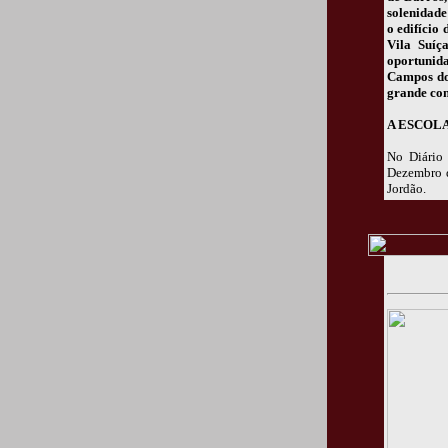
solenidade
o edifício
Vila Suíç
oportunid
Campos do 
grande con
A ESCOL
No Diário 
Dezembro d
Jordão.