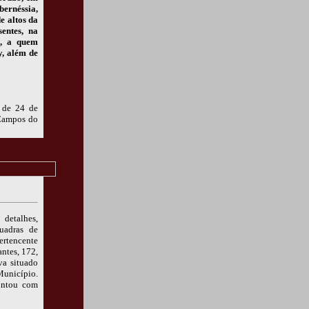
bernéssia,
e altos da
entes, na
s, a quem
y, além de
8 de 24 de
 Campos do
etalhes,
quadras de
ertencente
antes, 172,
va situado
Município.
ontou com