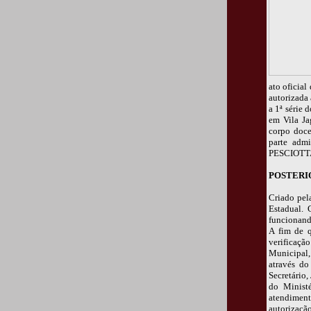
ato oficial
autorizada
a 1ª série 
em Vila Ja
corpo doce
parte admi
PESCIOTT
POSTER
Criado pel
Estadual. 
funcionando
A fim de q
verificação
Municipal,
através do
Secretário
do Minist
atendiment
autorizaçã