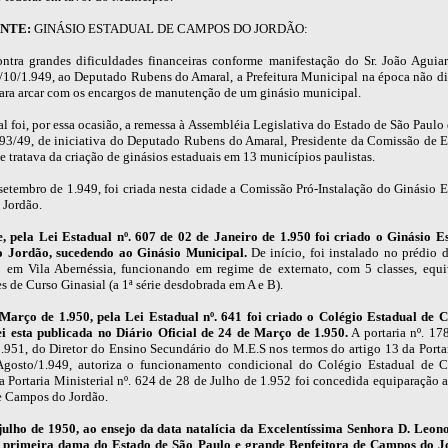
NTE:
GINÁSIO ESTADUAL DE CAMPOS DO JORDÃO:
ntra grandes dificuldades financeiras conforme manifestação do Sr. João Aguia
6/10/1.949, ao Deputado Rubens do Amaral, a Prefeitura Municipal na época não d
ara arcar com os encargos de manutenção de um ginásio municipal.
l foi, por essa ocasião, a remessa à Assembléia Legislativa do Estado de São Paulo
993/49, de iniciativa do Deputado Rubens do Amaral, Presidente da Comissão de 
e tratava da criação de ginásios estaduais em 13 municípios paulistas.
setembro de 1.949, foi criada nesta cidade a Comissão Pró-Instalação do Ginásio E
Jordão.
, pela Lei Estadual nº. 607 de 02 de Janeiro de 1.950 foi criado o Ginásio E
 Jordão, sucedendo ao Ginásio Municipal.
De início, foi instalado no prédio 
em Vila Abernéssia, funcionando em regime de externato, com 5 classes, equi
es de Curso Ginasial (a 1ª série desdobrada em A e B).
arço de 1.950, pela Lei Estadual nº. 641 foi criado o Colégio Estadual de
i esta publicada no Diário Oficial de 24 de Março de 1.950.
A portaria nº. 17
.951, do Diretor do Ensino Secundário do M.E.S nos termos do artigo 13 da Portar
Agosto/1.949, autoriza o funcionamento condicional do Colégio Estadual de 
a Portaria Ministerial nº. 624 de 28 de Julho de 1.952 foi concedida equiparação 
e Campos do Jordão.
ulho de 1950, ao ensejo da data natalícia da Excelentíssima Senhora D. Leo
, primeira dama do Estado de São Paulo e grande Benfeitora de Campos do J