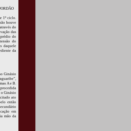
 JORDÃO
 1º ciclo.
 não houve
através do
ivação das
 prédio do
tensão do
es daquele
ediente da
ao Ginásio
aguaribe”,
rmas A e B.
 procedida
a o Ginásio
citado ato
pelo então
Secundário
ucação em
ria mão da