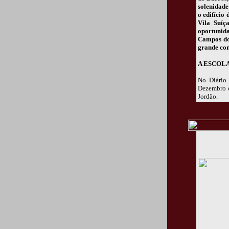
solenidade
o edifício
Vila Suíç
oportunid
Campos do 
grande con
A ESCOL
No Diário 
Dezembro d
Jordão.