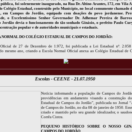
 pública, foi solenemente inaugurado, na Rua Dr. Altino Arantes, 172, em Vila A
 do Colégio Estadual, construído pelo Município, no local comumente chamado d
a, em Campos do Jordão, equipado com doações do povo jordanense. Pres
ade, o Excelentíssimo Senhor Governador Dr. Adhemar Pereira de Barro
Jordão devia o funcionamento do tão sonhado Ginásio, o prefeito Paulo Cur
centração popular e de autoridades municipais e estaduais.
A NORMAL DO COLÉGIO ESTADUAL DE CAMPOS DO JORDÃO:
Oficial de 27 de Dezembro de 1.972, foi publicada a Lei Estadual nº. 2.05
o mesmo ano, criando a Escola Normal Oficial anexa ao Colégio Estadual de
Escolas - CEENE - 21.07.1950
Notícia informando a população de Campos do Jordão
providências em andamento visando a construção do
Estadual de Campos do Jordão”, publicada no Jornal 
de Campos do Jordão, no dia 08 de janeiro de 1950. Esse 
criado e mantido pelo seu grande idealizador, o saudo
Corrêa Cintra.
PEQUENO HISTÓRICO SOBRE O NOSSO GIN
CAMPOS DO JORDÃO