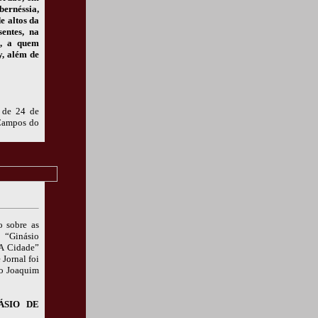
bernéssia,
e altos da
entes, na
s, a quem
y, além de
8 de 24 de
 Campos do
 sobre as
 “Ginásio
“A Cidade”
Jornal foi
so Joaquim
ÁSIO DE