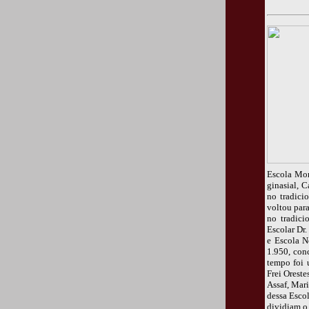
Escola Mon
ginasial, C
no tradici
voltou par
no tradici
Escolar Dr
e Escola N
1.950, con
tempo foi 
Frei Oreste
Assaf, Mar
dessa Esco
dividiam o 