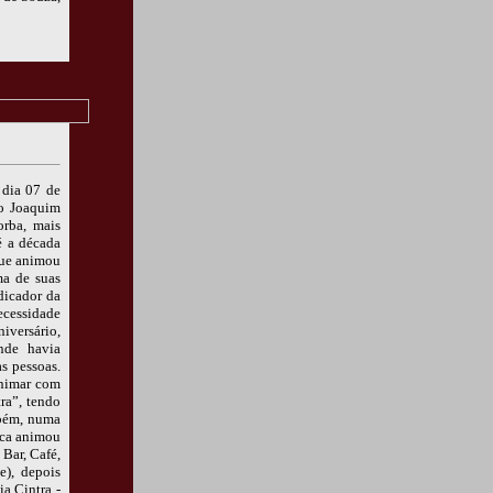
 dia 07 de
so Joaquim
rba, mais
é a década
que animou
ma de suas
dicador da
ecessidade
iversário,
onde havia
s pessoas.
animar com
ra”, tendo
mbém, numa
oca animou
Bar, Café,
e), depois
a Cintra -