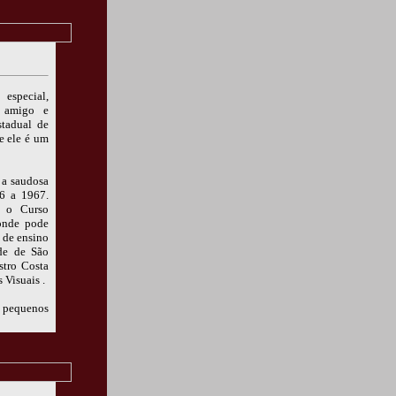
especial,
o amigo e
tadual de
e ele é um
 a saudosa
6 a 1967.
u o Curso
onde pode
o de ensino
de de São
stro Costa
 Visuais .
 pequenos