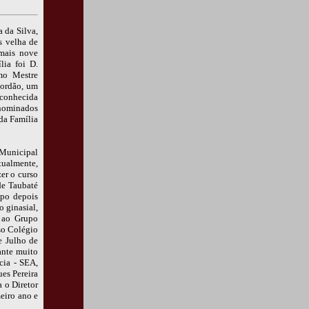
 da Silva,
s velha de
mais nove
lia foi D.
mo Mestre
Jordão, um
 conhecida
enominados
 da Família
 Municipal
tualmente,
er o curso
de Taubaté
mpo depois
 ginasial,
o ao Grupo
so Colégio
e Julho de
ante muito
cia - SEA,
ues Pereira
 o Diretor
eiro ano e