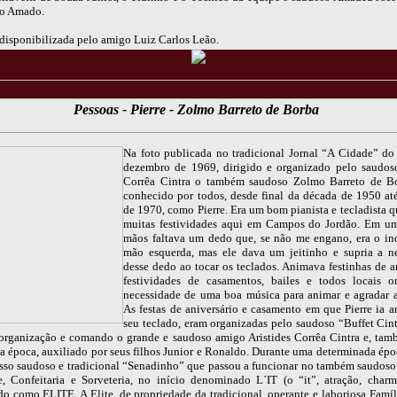
do Amado.
disponibilizada pelo amigo Luiz Carlos Leão.
Pessoas - Pierre - Zolmo Barreto de Borba
Na foto publicada no tradicional Jornal “A Cidade” do
dezembro de 1969, dirigido e organizado pelo saudo
Corrêa Cintra o também saudoso Zolmo Barreto de Bo
conhecido por todos, desde final da década de 1950 at
de 1970, como Pierre. Era um bom pianista e tecladista 
muitas festividades aqui em Campos do Jordão. Em u
mãos faltava um dedo que, se não me engano, era o in
mão esquerda, mas ele dava um jeitinho e supria a n
desse dedo ao tocar os teclados. Animava festinhas de an
festividades de casamentos, bailes e todos locais 
necessidade de uma boa música para animar e agradar a
As festas de aniversário e casamento em que Pierre ia 
seu teclado, eram organizadas pelo saudoso “Buffet Cint
organização e comando o grande e saudoso amigo Aristides Corrêa Cintra e, ta
a época, auxiliado por seus filhos Junior e Ronaldo. Durante uma determinada ép
sso saudoso e tradicional “Senadinho” que passou a funcionar no também saudoso 
e, Confeitaria e Sorveteria, no início denominado L´IT (o “it”, atração, charm
o como ELITE. A Elite, de propriedade da tradicional, operante e laboriosa Famíli