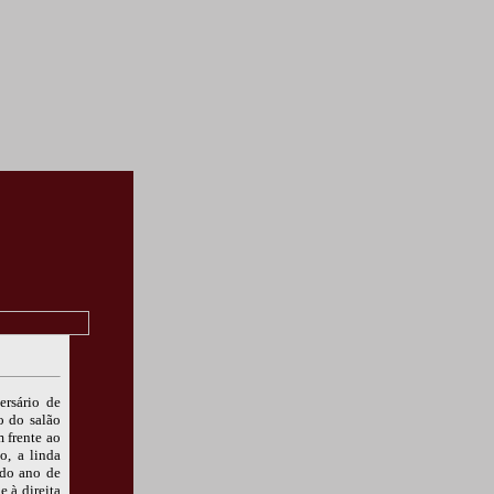
ersário de
o do salão
 frente ao
o, a linda
 do ano de
 à direita