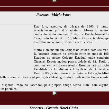
Pessoas - Mário Fiore
Esta foto, acredito, da década de 1960, é muito 
especialmente por dois motivos: Mostra o noss
companheiro do saudoso Colégio e Escola Normal Es
Campos do Jordão - CEENE, Mário Fiore e, também, qu
Corinthiano convicto, de peito aberto e feliz.
Mário Fiore morou em Campos do Jordão, com sua mãe,
D. Yolanda Damure, no período entre os anos de 195
Estudou no nosso Colégio Estadual onde conclui
Ginasial. Depois mudou para a cidade de São Paulo 
continuar e concluir seus estudos. Estudou na instituiçã
Faculdade de Arquitetura e Urbanismo da Universida
Paulo - USP, anteriormente Instituto de Educação Mini
alhou como artista visual, pintor, desenhista gravador e professor na Empresa Artes
 disponibilizado no Facebook pelo próprio amigo Mario Fiore, com alguns
itos por mim.
Esportes - Grande Hotel Clube