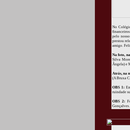
No Colégio
financeiro
pelo nosso
prestou rel
amigo. Feli
Na foto, na
Silva More
Ângela) e 
Atrás, na
(A Bruxa Ca
OBS 1:
Emb
ruindade s
OBS 2:
Fo
Gonçalves.