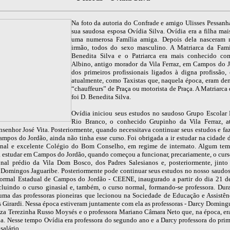
Na foto da autoria do Confrade e amigo Ulisses Pessanha
sua saudosa esposa Ovídia Silva. Ovídia era a filha mai
uma numerosa Família amiga. Depois dela nasceram 
irmão, todos do sexo masculino. A Matriarca da Famí
Benedita Silva e o Patriarca era mais conhecido co
Albino, antigo morador da Vila Ferraz, em Campos do 
dos primeiros profissionais ligados à digna profissão,
atualmente, como Taxistas que, naquela época, eram d
“chauffeurs” de Praça ou motorista de Praça. A Matriarca
foi D. Benedita Silva.
Ovídia iniciou seus estudos no saudoso Grupo Escolar
Rio Branco, o conhecido Grupinho da Vila Ferraz, a
senhor José Vita. Posteriormente, quando necessitava continuar seus estudos e faz
ampos do Jordão, ainda não tinha esse curso. Foi obrigada a ir estudar na cidade 
onal e excelente Colégio do Bom Conselho, em regime de internato. Algum te
a estudar em Campos do Jordão, quando começou a funcionar, precariamente, o curso
onal prédio da Vila Dom Bosco, dos Padres Salesianos e, posteriormente, jint
. Domingos Jaguaribe. Posteriormente pode continuar seus estudos no nosso saudo
ormal Estadual de Campos do Jordão - CEENE, inaugurado a partir do dia 21 d
cluindo o curso ginasial e, também, o curso normal, formando-se professora. Dur
uma das professoras pioneiras que lecionou na Sociedade de Educação e Assistên
s Girardi. Nessa época estiveram juntamente com ela as professoras - Darcy Doming
iza Terezinha Russo Moysés e o professora Mariano Câmara Neto que, na época, era
la. Nesse tempo Ovídia era professora do segundo ano e a Darcy professora do prim
salário.