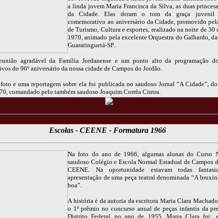
a linda jovem Maria Francisca da Silva, as duas princesa
da Cidade. Elas deram o tom da graça juvenil
comemorativo ao aniversário da Cidade, promovido pela
de Turismo, Cultura e esportes, realizado na noite de 30 
1970, animado pela excelente Orquestra do Galhardo, da
Guaratinguetá-SP..
eunião agradável da Família Jordanense e um ponto alto da programação dos
vos do 96º aniversário da nossa cidade de Campos do Jordão.
foto e uma reportagem sobre ela foi publicada no saudoso Jornal “A Cidade”, do
70, comandado pelo também saudoso Joaquim Corrêa Cintra.
Escolas - CEENE - Formatura 1966
Na foto do ano de 1966, algumas alunas do Curso 
saudoso Colégio e Escola Normal Estadual de Campos d
CEENE. Na oportunidade estavam todas fantasi
apresentação de uma peça teatral denominada “A bruxin
boa”.
A história é da autoria da escritora Maria Clara Machado
o 1º prêmio no concurso anual de peças infantis da pre
Distrito Federal no ano de 1955. Maria Clara foi: e