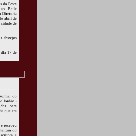
s da Festa
 ao Baile
 Diretoria
de abril de
 cidade de
 festejos
 dia 17 de
Normal do
o Jordão -
adas para
ha que era
 e recebeu
feitura do
scritora e