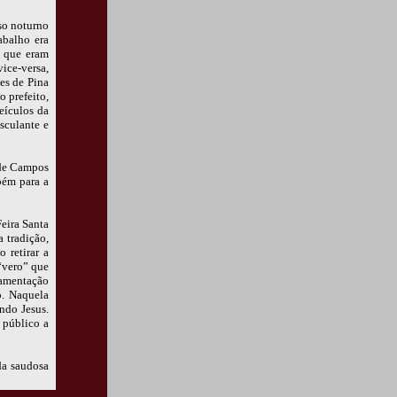
so noturno
abalho era
s que eram
ice-versa,
es de Pina
o prefeito,
veículos da
sculante e
 de Campos
bém para a
eira Santa
 tradição,
 retirar a
“vero” que
lamentação
o. Naquela
ndo Jesus.
 público a
da saudosa