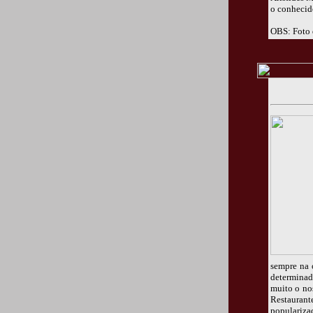
o conheci
OBS: Foto 
sempre na 
determinad
muito o no
Restaurant
popularizad