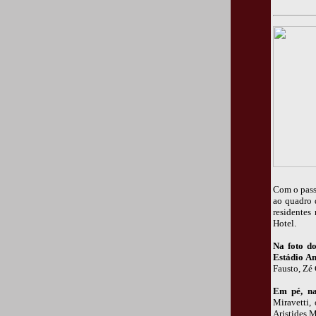
Com o pass
ao quadro 
residentes
Hotel.
Na foto d
Estádio Am
Fausto, Zé
Em pé, n
Miravetti,
Aristides 