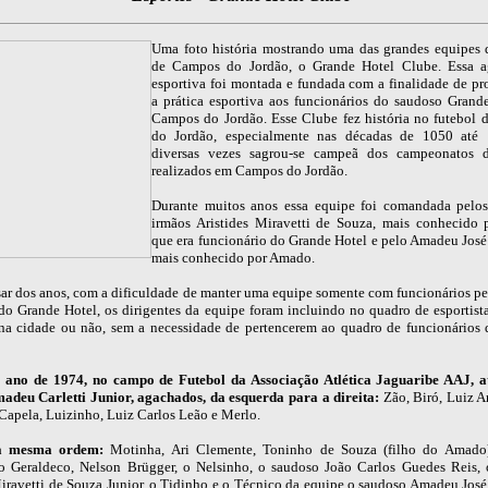
Uma foto história mostrando uma das grandes equipes 
de Campos do Jordão, o Grande Hotel Clube. Essa a
esportiva foi montada e fundada com a finalidade de pr
a prática esportiva aos funcionários do saudoso Grand
Campos do Jordão. Esse Clube fez história no futebol
do Jordão, especialmente nas décadas de 1050 até 
diversas vezes sagrou-se campeã dos campeonatos d
realizados em Campos do Jordão.
Durante muitos anos essa equipe foi comandada pelo
irmãos Aristides Miravetti de Souza, mais conhecido 
que era funcionário do Grande Hotel e pelo Amadeu José
mais conhecido por Amado.
ar dos anos, com a dificuldade de manter uma equipe somente com funcionários pe
do Grande Hotel, os dirigentes da equipe foram incluindo no quadro de esportista
 na cidade ou não, sem a necessidade de pertencerem ao quadro de funcionários
o ano de 1974, no campo de Futebol da Associação Atlética Jaguaribe AAJ, a
adeu Carletti Junior, agachados, da esquerda para a direita:
Zão, Biró, Luiz A
 Capela, Luizinho, Luiz Carlos Leão e Merlo.
a mesma ordem:
Motinha, Ari Clemente, Toninho de Souza (filho do Amado)
 o Geraldeco, Nelson Brügger, o Nelsinho, o saudoso João Carlos Guedes Reis, 
Miravetti de Souza Junior, o Tidinho e o Técnico da equipe o saudoso Amadeu José