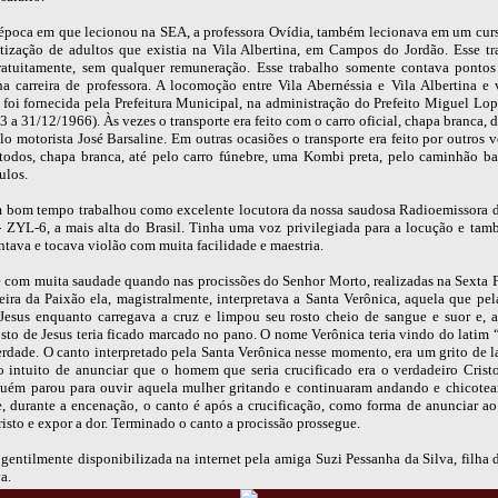
poca em que lecionou na SEA, a professora Ovídia, também lecionava em um cur
etização de adultos que existia na Vila Albertina, em Campos do Jordão. Esse tr
ratuitamente, sem qualquer remuneração. Esse trabalho somente contava ponto
na carreira de professora. A locomoção entre Vila Abernéssia e Vila Albertina e v
 foi fornecida pela Prefeitura Municipal, na administração do Prefeito Miguel Lop
 a 31/12/1966). Às vezes o transporte era feito com o carro oficial, chapa branca, d
lo motorista José Barsaline. Em outras ocasiões o transporte era feito por outros 
, todos, chapa branca, até pelo carro fúnebre, uma Kombi preta, pelo caminhão ba
ulos.
 bom tempo trabalhou como excelente locutora da nossa saudosa Radioemissora
- ZYL-6, a mais alta do Brasil. Tinha uma voz privilegiada para a locução e tam
tava e tocava violão com muita facilidade e maestria.
com muita saudade quando nas procissões do Senhor Morto, realizadas na Sexta F
ira da Paixão ela, magistralmente, interpretava a Santa Verônica, aquela que pela
 Jesus enquanto carregava a cruz e limpou seu rosto cheio de sangue e suor e, ao
osto de Jesus teria ficado marcado no pano. O nome Verônica teria vindo do latim 
verdade. O canto interpretado pela Santa Verônica nesse momento, era um grito de 
o intuito de anunciar que o homem que seria crucificado era o verdadeiro Crist
uém parou para ouvir aquela mulher gritando e continuaram andando e chicotea
, durante a encenação, o canto é após a crucificação, como forma de anunciar ao
isto e expor a dor. Terminado o canto a procissão prossegue.
gentilmente disponibilizada na internet pela amiga Suzi Pessanha da Silva, filha 
a.