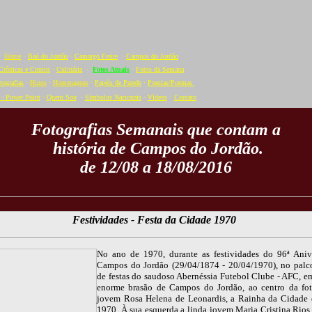
Home
·
Baú do Jordão
·
Camargo Freire
·
Campos do Jordão
Crônicas e Contos
·
Culinária
·
Fotos Atuais
·
Fotos da Semana
tografias
·
Hinos
·
Homenagens
·
Papéis de Parede
·
Poesias/Poemas
- Power Point
·
Quem Sou
·
Símbolos Nacionais
·
Vídeos
·
C
ontato
Fotografias Semanais que contam a
história de Campos do Jordão.
de 12/08 a 18/08/2016
Festividades - Festa da Cidade 1970
No ano de 1970, durante as festividades do 96ª Aniv
Campos do Jordão (29/04/1874 - 20/04/1970), no palc
de festas do saudoso Abernéssia Futebol Clube - AFC, em
enorme brasão de Campos do Jordão, ao centro da fot
jovem Rosa Helena de Leonardis, a Rainha da Cidade
1970. À sua esquerda a linda jovem Maria Cristina Rios e