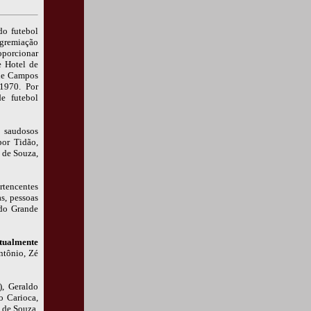
do futebol
gremiação
oporcionar
e Hotel de
 de Campos
1970. Por
e futebol
s saudosos
por Tidão,
 de Souza,
rtencentes
s, pessoas
 do Grande
tualmente
ntônio, Zé
, Geraldo
o Carioca,
 de Souza,