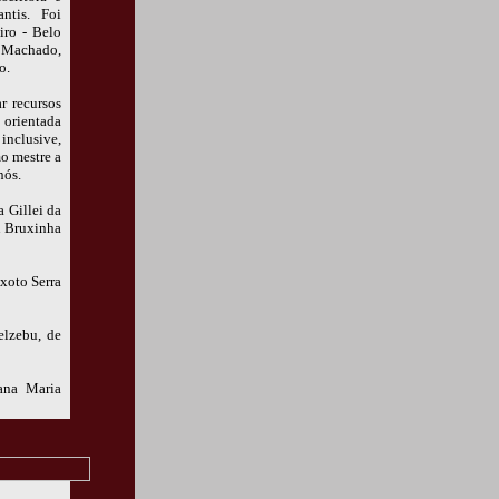
antis. Foi
iro - Belo
l Machado,
o.
r recursos
 orientada
inclusive,
o mestre a
nós.
 Gillei da
A Bruxinha
xoto Serra
elzebu, de
ana Maria