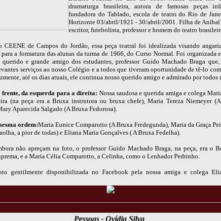
dramaturga brasileira, autora de famosas peças inf
fundadora do Tablado, escola de teatro do Rio de Jane
Horizonte 03/abril/1921 - 30/abril/2001. Filha de Aníba
escritor, futebolista, professor e homem do teatro brasileir
 CEENE de Campos do Jordão, essa peça teatral foi idealizada visando angaria
s para a formatura das alunas da turma de 1966, do Curso Normal. Foi organizada e
 querido e grande amigo dos estudantes, professor Guido Machado Braga que, 
evantes serviços ao nosso Colégio e a todos que tiveram oportunidade de tê-lo com
zmente, até os dias atuais, ele continua nosso querido amigo e admirado por todos 
 frente, da esquerda para a direita:
Nossa saudosa e querida amiga e colega Maria
ira (na peça era a Bruxa instrutora ou bruxa chefe), Maria Tereza Niemeyer (
Mary Aparecida Salgado (A Bruxa Fedorosa).
 mesma ordem:
Maria Eunice Comparotto (A Bruxa Fredegunda), Maria da Graça Pei
olha, a pior de todas) e Eliana Maria Gonçalves ( A Bruxa Fedelha).
ora não apreçam na foto, o professor Guido Machado Braga, na peça, era o B
uprema, e a Maria Célia Comparotto, a Celinha, como o Lenhador Pedrinho.
to gentilmente disponibilizada no Facebook pela nossa amiga e colega Eli
Pessoas - Ovídia Silva