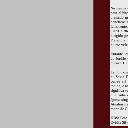
Na mesma é
para alfab
prestado g
benéficos 
felizmente,
(01/01/1963
dirigido pe
Prefeitura
outros veíc
Durante um
do Jordão 
música. Can
Lembro-me 
ou Sexta Fe
correu até
toalha, o r
significa 
que tinha 
época ning
Atualmente
morte de Cr
OBS:
Foto 
Ovídia Silv