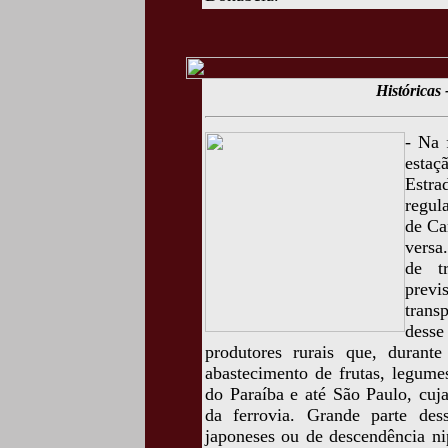
Históricas 
- Na 
esta
Estra
regul
de Ca
versa
de tr
prev
trans
dess
produtores rurais que, durante
abastecimento de frutas, legume
do Paraíba e até São Paulo, cuj
da ferrovia. Grande parte dess
japoneses ou de descendência ni