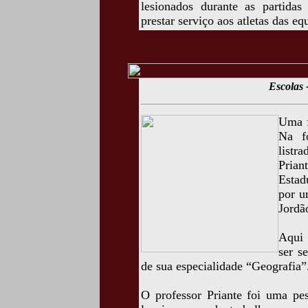
lesionados durante as partida
prestar serviço aos atletas das e
Escolas 
Uma f
Na fo
listr
Prian
Estad
por u
Jordã
Aqui 
ser s
de sua especialidade “Geografia”
O professor Priante foi uma pe