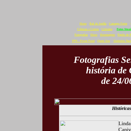
Home
·
Baú do Jordão
·
Camargo Freire
·
Crônicas e Contos
·
Culinária
·
Fotos Atuai
Fotografias
·
Hinos
·
Homenagens
·
Papéis de 
PPS - Power Point
·
Quem Sou
·
Símbolos Naci
Fotografias S
história de
de 24/0
Históricas
Linda
Capiv