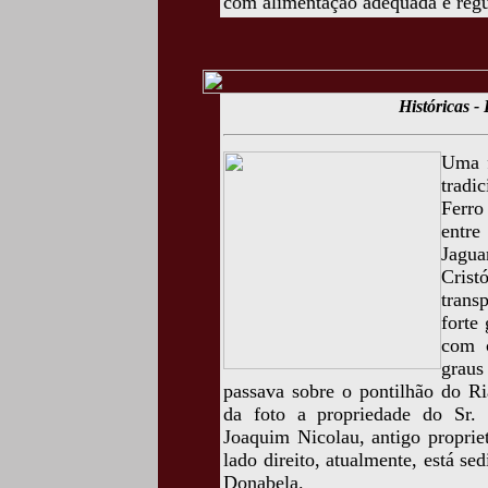
com alimentação adequada e regu
Históricas -
Uma f
tradi
Ferro
entre
Jagua
Cris
tran
forte
com c
graus
passava sobre o pontilhão do Ri
da foto a propriedade do Sr.
Joaquim Nicolau, antigo proprie
lado direito, atualmente, está se
Donabela.