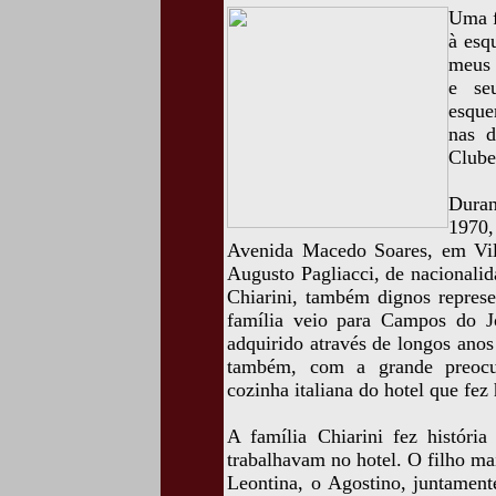
Uma f
à esq
meus 
e se
esque
nas 
Clube
Duran
1970,
Avenida Macedo Soares, em Vila
Augusto Pagliacci, de nacionalida
Chiarini, também dignos represen
família veio para Campos do Jo
adquirido através de longos ano
também, com a grande preocup
cozinha italiana do hotel que fez 
A família Chiarini fez histór
trabalhavam no hotel. O filho ma
Leontina, o Agostino, juntamen