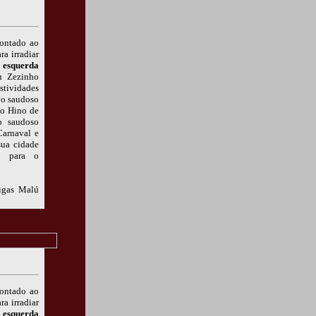
ontado ao
ra irradiar
 esquerda
u Zezinho
stividades
 o saudoso
 do Hino de
o saudoso
Carnaval e
sua cidade
o para o
migas Malú
ontado ao
ra irradiar
 esquerda