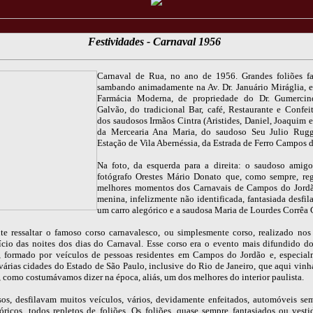
Festividades - Carnaval 1956
Carnaval de Rua, no ano de 1956. Grandes foliões fa
sambando animadamente na Av. Dr. Januário Miráglia, e
Farmácia Moderna, de propriedade do Dr. Gumercin
Galvão, do tradicional Bar, café, Restaurante e Confeita
dos saudosos Irmãos Cintra (Aristides, Daniel, Joaquim e
da Mercearia Ana Maria, do saudoso Seu Julio Rugg
Estação de Vila Abernéssia, da Estrada de Ferro Campos 
Na foto, da esquerda para a direita: o saudoso amig
fotógrafo Orestes Mário Donato que, como sempre, reg
melhores momentos dos Carnavais de Campos do Jordã
menina, infelizmente não identificada, fantasiada desfil
um carro alegórico e a saudosa Maria de Lourdes Corrêa C
te ressaltar o famoso corso carnavalesco, ou simplesmente corso, realizado nos 
nício das noites dos dias do Carnaval. Esse corso era o evento mais difundido d
, formado por veículos de pessoas residentes em Campos do Jordão e, especial
 várias cidades do Estado de São Paulo, inclusive do Rio de Janeiro, que aqui vin
 como costumávamos dizer na época, aliás, um dos melhores do interior paulista.
sos, desfilavam muitos veículos, vários, devidamente enfeitados, automóveis se
góricos, todos repletos de foliões. Os foliões, quase sempre fantasiados ou vest