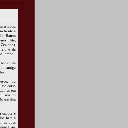
ntasiados,
m frente à
do Barros
ria Elite,
 Zezinho),
iero e da
do Jordão.
a Mesquita
ande amiga
dos.
lesco, ou
 Esse corso
identes em
clusive do
ás, um dos
m capota e
idos bem à
am as duas
ntigo Cine