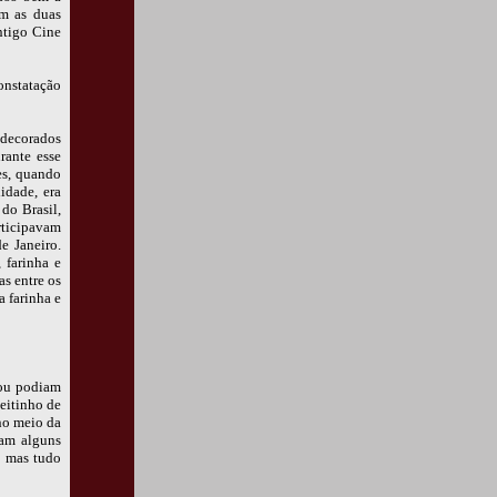
am as duas
ntigo Cine
onstatação
 decorados
rante esse
ões, quando
idade, era
do Brasil,
rticipavam
e Janeiro.
 farinha e
s entre os
a farinha e
 ou podiam
eitinho de
no meio da
iam alguns
, mas tudo