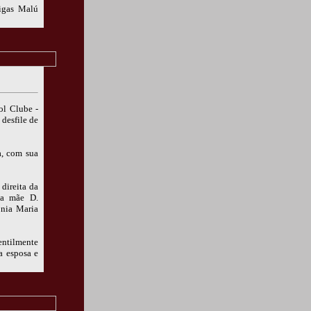
migas Malú
ol Clube -
desfile de
a, com sua
 direita da
ua mãe D.
onia Maria
tilmente
a esposa e