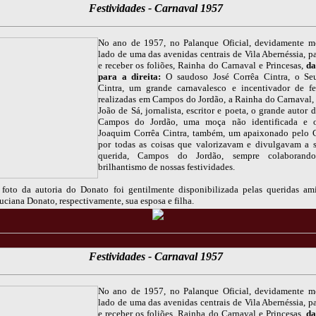
Festividades - Carnaval 1957
No ano de 1957, no Palanque Oficial, devidamente m
lado de uma das avenidas centrais de Vila Abernéssia, pa
e receber os foliões, Rainha do Carnaval e Princesas,
da
para a direita:
O saudoso José Corrêa Cintra, o Se
Cintra, um grande carnavalesco e incentivador de fe
realizadas em Campos do Jordão, a Rainha do Carnaval,
João de Sá, jornalista, escritor e poeta, o grande autor
Campos do Jordão, uma moça não identificada e 
Joaquim Corrêa Cintra, também, um apaixonado pelo 
por todas as coisas que valorizavam e divulgavam a 
querida, Campos do Jordão, sempre colaborand
brilhantismo de nossas festividades.
foto da autoria do Donato foi gentilmente disponibilizada pelas queridas a
ciana Donato, respectivamente, sua esposa e filha.
Festividades - Carnaval 1957
No ano de 1957, no Palanque Oficial, devidamente m
lado de uma das avenidas centrais de Vila Abernéssia, pa
e receber os foliões, Rainha do Carnaval e Princesas,
da