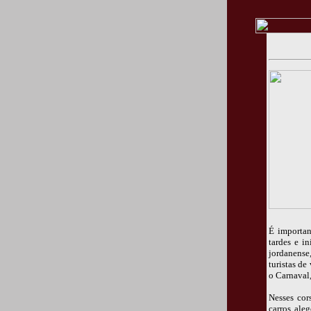
É importan
tardes e i
jordanense
turistas de
o Carnaval,
Nesses cor
carros ale