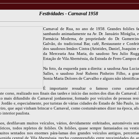
Festividades - Carnaval 1958
Carnaval de Rua, no ano de 1958. Grandes foliões fa
sambando animadamente na Av. Dr. Januário Miráglia, e
Farmácia Moderna, de propriedade do Dr. Gumercin
Galvão, do tradicional Bar, café, Restaurante e Confeita
dos saudosos Irmãos Cintra (Aristides, Daniel, Joaquim e
da Mercearia Ana Maria, do saudoso Seu Julio Rugg
Estação de Vila Abernéssia, da Estrada de Ferro Campos 
Na foto, da esquerda para a direita: a saudosa Ana Luci
Salles, o saudoso José Rubens Pinheiro Filho, a gr
Sonia Maria Dolores de Carvalho e alguns não identifica
É importante ressaltar o famoso corso carnava
e corso, realizado nos finais das tardes e início das noites dos dias do Carnaval.
to mais difundido do Carnaval jordanense, formado por veículos de pessoas res
ordão e, especialmente, por turistas de várias cidades do Estado de São Paulo, in
eiro, que aqui vinham brincar o Carnaval, como costumávamos dizer na época, ali
 interior paulista.
sos, desfilavam muitos veículos, vários, devidamente enfeitados, automóveis se
góricos, todos repletos de foliões. Os foliões, quase sempre fantasiados ou vest
uitos sentados nos enormes pára-lamas dos grandes veículos antigos, percorri
avenida central de Vila Abernéssia, trecho compreendido entre proximidades do a