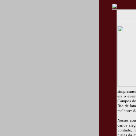
simplesment
era o even
Campos do J
Rio de Jan
melhores do
Nesses cor
carros ale
vontade, m
pistas da 