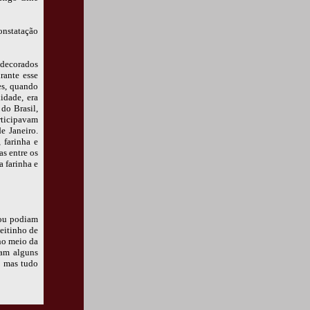
onstatação
 decorados
rante esse
ões, quando
idade, era
do Brasil,
rticipavam
e Janeiro.
 farinha e
s entre os
a farinha e
 ou podiam
eitinho de
no meio da
iam alguns
, mas tudo