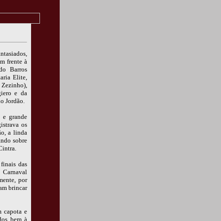
ntasiados,
m frente à
do Barros
ria Elite,
 Zezinho),
iero e da
do Jordão.
o e grande
istrava os
o, a linda
ando sobre
intra.
finais das
o Carnaval
mente, por
ham brincar
m capota e
idos bem à