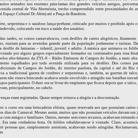
uitos sentados nos enormes pára-lamas dos grandes veículos antigos, percorri
avenida central de Vila Abernéssia, trecho compreendido entre proximidades do a
al Espaço Cultural Dr. Além) até a Praça da Bandeira.
ete, serpentina e o saudoso lança-perfume, criticado por muitos e proibido após c
indevido, colocando em risco a saúde dos usuários.
das tardes, os corsos carnavalescos, com desfiles de carros alegóricos, finamente
ões, traziam para as avenidas grande parte da população jordanense e turistas. Du
a desfile de fantasias – infantil, juvenil e adulto. A música que animava os foli
ecutada por alguns grupos especialmente formados ou contratados para essa final
pelos alto-falantes da ZYL-6 – Rádio Emissora de Campos do Jordão, a mais alta 
amente espalhados por toda avenida utilizada para os desfiles. Dos corsos pa
radicionais de Campos do Jordão, do interior paulista, da capital e até do Rio d
ia a tradicional guerra de confetes e serpentinas e, também, as guerras de talco,
quem não estava brincando acabava sendo envolvido e atingido nas batalhas travada
upos participantes. O duro era se livrar do emplastro que ficava depois que o talco, 
avam, principalmente, no cabelo.
enças eram registradas. Quase sempre reinava a alegria e a descontração.
e o corso era uma brincadeira elitista, quase reservada aos que possuíam carros
nos dias de Carnaval. Mesmo assim, muitos que não possuíam veículos davam um j
na com amigos e familiares. Outros, mesmo sem esses recursos, acabavam entrando 
a. Era uma verdadeira festa. Os foliões esbaldavam-se à vontade. Claro, acontec
Até pessoas que, simplesmente assistiam, acabavam sendo atingidas. Reclamavam
m.