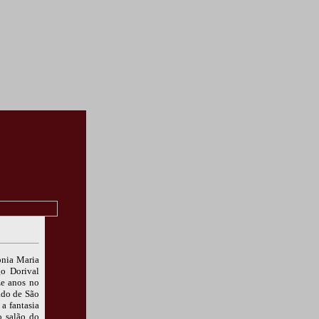
onia Maria
go Dorival
ze anos no
ado de São
a fantasia
o salão do