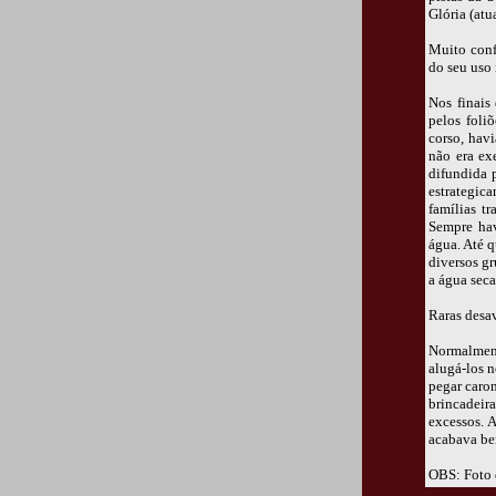
Glória (atu
Muito conf
do seu uso 
Nos finais 
pelos foli
corso, havi
não era ex
difundida 
estrategic
famílias t
Sempre hav
água. Até 
diversos gr
a água sec
Raras desav
Normalment
alugá-los 
pegar caro
brincadeir
excessos. 
acabava be
OBS: Foto 