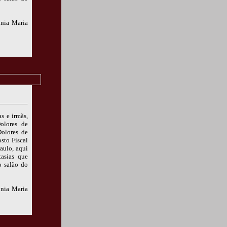
onia Maria
s e irmãs,
olores de
Dolores de
sto Fiscal
aulo, aqui
asias que
o salão do
onia Maria