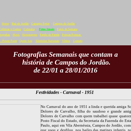
Home
·
Baú do Jordão
·
Camargo Freire
·
Campos do Jordão
Crônicas e Contos
·
Culinária
·
Fotos Atuais
·
Fotos da Semana
tografias
·
Hinos
·
Homenagens
·
Papéis de Parede
·
Poesias/Poemas
- Power Point
·
Quem Sou
·
Símbolos Nacionais
·
Vídeos
·
C
ontato
Fotografias Semanais que contam a
história de Campos do Jordão.
de 22/01 a 28/01/2016
Festividades - Carnaval - 1951
No Carnaval do ano de 1951 a linda e querida amiga S
Dolores de Carvalho, filha do saudoso e grande ami
Dolores de Carvalho com quem trabalhei quase quator
Posto Fiscal do Estado, da Secretaria da Fazenda do Est
Paulo, aqui em Vila Abernéssia, Campos do Jordão, com 
que usou e desfilou, nos bailes das matines infantis .n