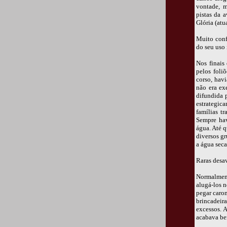
vontade, m
pistas da 
Glória (atu
Muito conf
do seu uso 
Nos finais 
pelos foli
corso, havi
não era ex
difundida 
estrategic
famílias t
Sempre hav
água. Até 
diversos gr
a água sec
Raras desav
Normalment
alugá-los 
pegar caro
brincadeir
excessos. 
acabava be