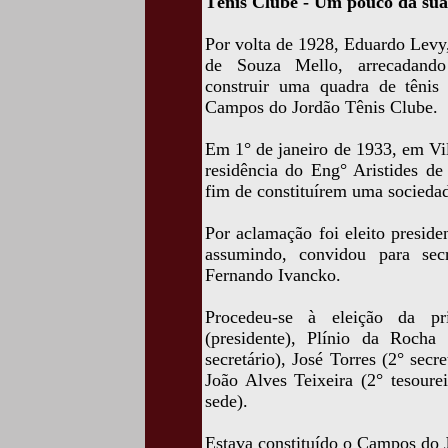
Tênis Clube - Um pouco da sua 
Por volta de 1928, Eduardo Levy,
de Souza Mello, arrecadando 
construir uma quadra de tênis 
Campos do Jordão Tênis Clube.
Em 1° de janeiro de 1933, em Vil
residência do Eng° Aristides d
fim de constituírem uma sociedade
Por aclamação foi eleito presid
assumindo, convidou para sec
Fernando Ivancko.
Procedeu-se à eleição da pri
(presidente), Plínio da Rocha 
secretário), José Torres (2° secr
João Alves Teixeira (2° tesoure
sede).
Estava constituído o Campos do 