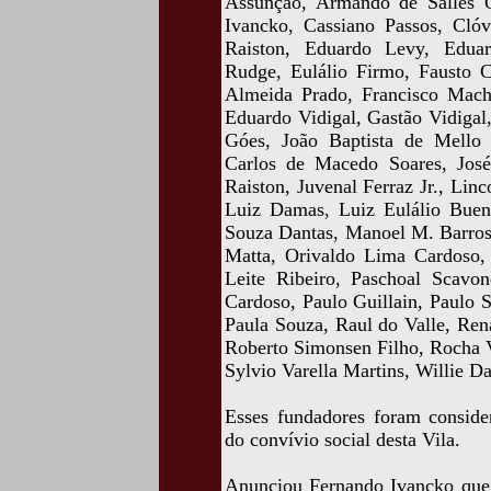
Assunção, Armando de Salles Ol
Ivancko, Cassiano Passos, Cló
Raiston, Eduardo Levy, Edua
Rudge, Eulálio Firmo, Fausto C
Almeida Prado, Francisco Mac
Eduardo Vidigal, Gastão Vidigal,
Góes, João Baptista de Mello 
Carlos de Macedo Soares, José
Raiston, Juvenal Ferraz Jr., Lin
Luiz Damas, Luiz Eulálio Bueno
Souza Dantas, Manoel M. Barros
Matta, Orivaldo Lima Cardoso,
Leite Ribeiro, Paschoal Scavon
Cardoso, Paulo Guillain, Paulo 
Paula Souza, Raul do Valle, Ren
Roberto Simonsen Filho, Rocha V
Sylvio Varella Martins, Willie D
Esses fundadores foram consider
do convívio social desta Vila.
Anunciou Fernando Ivancko que, 