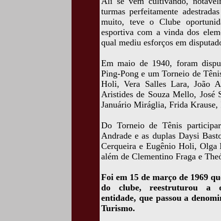
Ali se vem cultivando, notave
turmas perfeitamente adestradas
muito, teve o Clube oportuni
esportiva com a vinda dos elem
qual mediu esforços em disputado
Em maio de 1940, foram dispu
Ping-Pong e um Torneio de Tênis
Holi, Vera Salles Lara, João A
Aristides de Souza Mello, José S
Januário Miráglia, Frida Krause,
Do Torneio de Tênis participar
Andrade e as duplas Daysi Bast
Cerqueira e Eugênio Holi, Olg
além de Clementino Fraga e Theó
Foi em 15 de março de 1969 que
do clube, reestruturou a or
entidade, que passou a denom
Turismo.