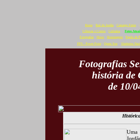
Home
·
Baú do Jordão
·
Camargo Freire
·
Crônicas e Contos
·
Culinária
·
Fotos Atuai
Fotografias
·
Hinos
·
Homenagens
·
Papéis de 
PPS - Power Point
·
Quem Sou
·
Símbolos Naci
Fotografias S
história de
de 10/0
Históric
Uma b
Jord