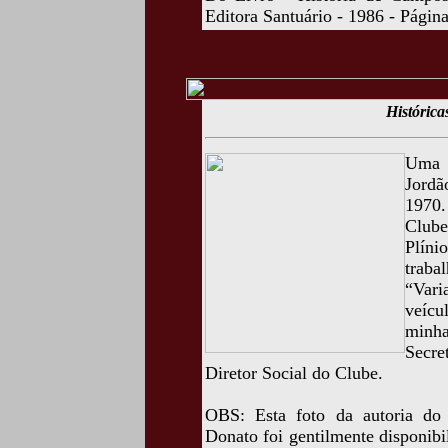
Editora Santuário - 1986 - Págin
Histórica
Uma b
Jord
1970.
Clube
Plíni
traba
“Var
veícu
minh
Secre
Diretor Social do Clube.
OBS: Esta foto da autoria do
Donato foi gentilmente disponib