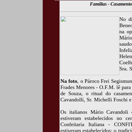
Famílias - Casamento
No di
Bened
na op
Mário
saudo
Infel
Hele
Coelh
Sra. 
Na foto
, o Pároco Frei Segismu
Frades Menores - O.F.M. lê para
de Souza, o ritual do casame
Cavandolli, Sr. Michelli Foschi e
Os italianos Mário Cavandoli 
estiveram estabelecidos no c
Confeitaria Italiana - CONFI
estiveram estabelecidos: o tradic