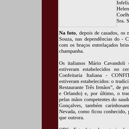
Infel
Hele
Coelh
Sra. 
Na foto
, depois de casados, os
Souza, nas dependências do - 
com os braços entrelaçados bri
champanha.
Os italianos Mário Cavandoli 
estiveram estabelecidos no c
Confeitaria Italiana - CONFI
estiveram estabelecidos: o tradic
Restaurante Três Irmãos”, de pr
e Orlando) e, por último, o tra
pelas mãos competentes do saudo
Gonçalves, também carinhosa
Nevada, como ficou conhecido, p
que outrora.