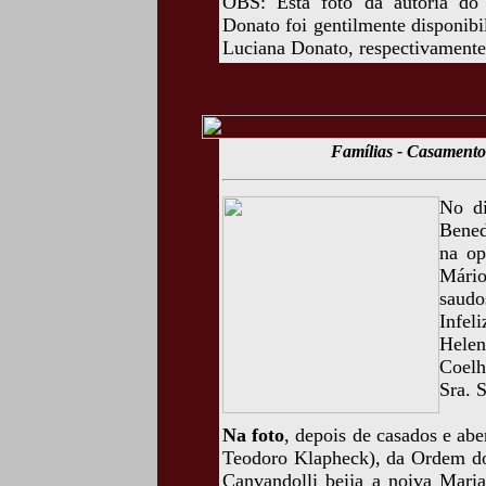
OBS: Esta foto da autoria do
Donato foi gentilmente disponib
Luciana Donato, respectivamente,
Famílias - Casamento
No di
Bened
na op
Mário
saudo
Infel
Hele
Coelh
Sra. 
Na foto
, depois de casados e ab
Teodoro Klapheck), da Ordem do
Canvandolli beija a noiva Mari