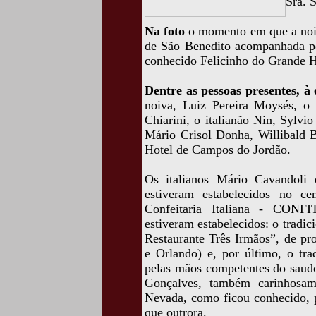
Sra. 
Na foto
o momento em que a noiv
de São Benedito acompanhada pe
conhecido Felicinho do Grande H
Dentre as pessoas presentes, à
noiva, Luiz Pereira Moysés, o 
Chiarini, o italianão Nin, Sylvi
Mário Crisol Donha, Willibald B
Hotel de Campos do Jordão.
Os italianos Mário Cavandoli 
estiveram estabelecidos no c
Confeitaria Italiana - CONFI
estiveram estabelecidos: o tradic
Restaurante Três Irmãos”, de pr
e Orlando) e, por último, o tra
pelas mãos competentes do saudo
Gonçalves, também carinhosa
Nevada, como ficou conhecido, p
que outrora.