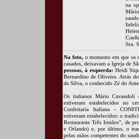
na op
Mário
saudo
Infel
Hele
Coelh
Sra. 
Na foto,
o momento em que os no
casados, deixavam a Igreja de S
pessoas, à esquerda:
Heidi Siqu
Bernardino de Oliveira. Atrás do
da Silva, o conhecido Zé do Ant
Os italianos Mário Cavandoli 
estiveram estabelecidos no c
Confeitaria Italiana - CONFI
estiveram estabelecidos: o tradic
Restaurante Três Irmãos”, de pr
e Orlando) e, por último, o tra
pelas mãos competentes do saudo