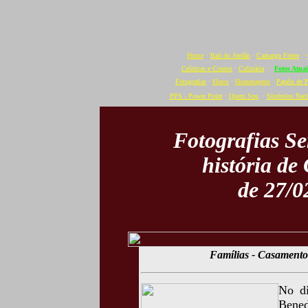
Home
·
Baú do Jordão
·
Camargo Freire
·
Crônicas e Contos
·
Culinária
·
Fotos Atuai
Fotografias
·
Hinos
·
Homenagens
·
Papéis de 
PPS - Power Point
·
Quem Sou
·
Símbolos Naci
Fotografias S
história de
de 27/0
Famílias - Casamento
No di
Bened