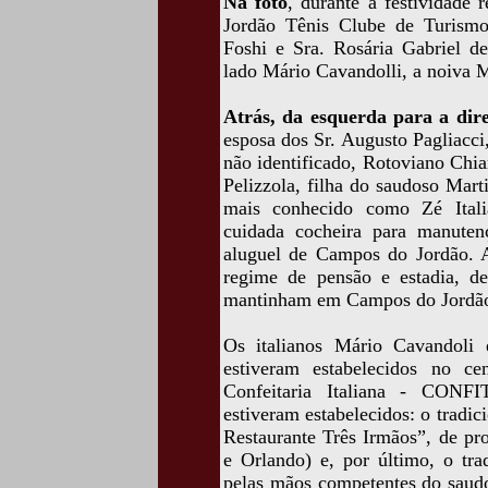
Na foto
, durante a festividade
Jordão Tênis Clube de Turismo,
Foshi e Sra. Rosária Gabriel d
lado Mário Cavandolli, a noiva M
Atrás, da esquerda para a dire
esposa dos Sr. Augusto Pagliacci,
não identificado, Rotoviano Chiar
Pelizzola, filha do saudoso Mart
mais conhecido como Zé Itali
cuidada cocheira para manuten
aluguel de Campos do Jordão. 
regime de pensão e estadia, de
mantinham em Campos do Jordão, 
Os italianos Mário Cavandoli 
estiveram estabelecidos no c
Confeitaria Italiana - CONFI
estiveram estabelecidos: o tradic
Restaurante Três Irmãos”, de pr
e Orlando) e, por último, o tra
pelas mãos competentes do saudo