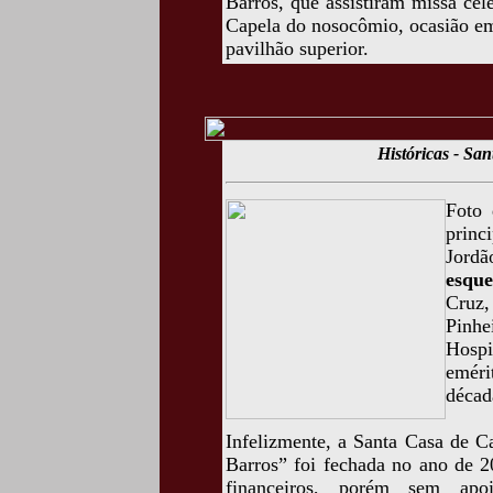
Barros, que assistiram missa ce
Capela do nosocômio, ocasião em
pavilhão superior.
Históricas - Sa
Foto 
princ
Jord
esque
Cruz,
Pinh
Hospi
eméri
décad
Infelizmente, a Santa Casa de 
Barros” foi fechada no ano de 2
financeiros, porém sem apoi