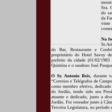
mostr
Sra. 
do sa
da Fa
vint
comem
Na fo
Sr.Ar
do Bar, Restaurante e Confei
proprietário do Hotel Savoy d
prefeito da cidade (01/02/1983
Quintina e o saudoso José Pasqua
O Sr. Antonio Reis
, durante v
“Correios e Telégrafos de Campos
como membro efetivo, dedicado 
do Jordão, tendo sido seu Pre
atuante e dedicado, junto a div
Jordão. Foi vereador junto à Câ
Terceira Legislatura, no período