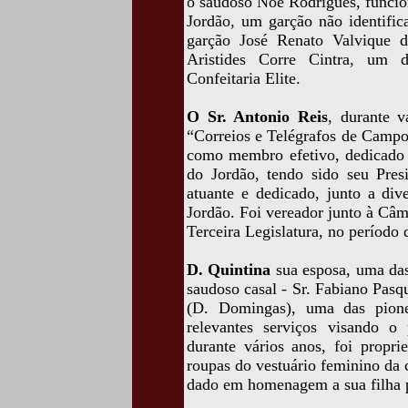
o saudoso Noé Rodrigues, funcio
Jordão, um garção não identific
garção José Renato Valvique 
Aristides Corre Cintra, um d
Confeitaria Elite.
O Sr. Antonio Reis
, durante v
“Correios e Telégrafos de Campos
como membro efetivo, dedicado 
do Jordão, tendo sido seu Pre
atuante e dedicado, junto a div
Jordão. Foi vereador junto à Câ
Terceira Legislatura, no período
D. Quintina
sua esposa, uma das 
saudoso casal - Sr. Fabiano Pasq
(D. Domingas), uma das pione
relevantes serviços visando o
durante vários anos, foi propri
roupas do vestuário feminino da
dado em homenagem a sua filha 