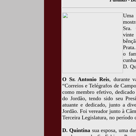
Uma f
mostr
Sra. 
vinte
bênçã
Prata
o fam
cunha
D. Qu
O Sr. Antonio Reis
, durante v
“Correios e Telégrafos de Campos
como membro efetivo, dedicado 
do Jordão, tendo sido seu Pre
atuante e dedicado, junto a div
Jordão. Foi vereador junto à Câ
Terceira Legislatura, no período
D. Quintina
sua esposa, uma das 