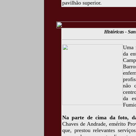
pavilhão superior.
Históricas - Sa
Uma f
da en
Camp
Barro
enfe
profi
não c
centr
da es
Fumio
Na parte de cima da foto, d
Chaves de Andrade, emérito Prov
que, prestou relevantes serviç