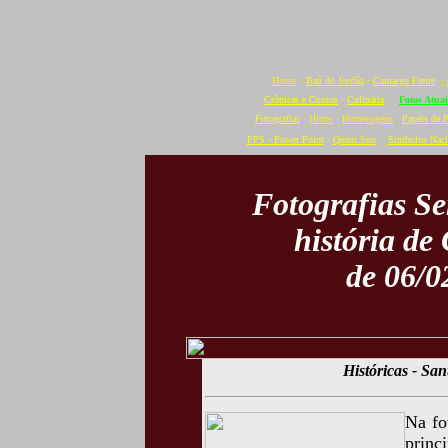
Home
·
Baú do Jordão
·
Camargo Freire
·
Crônicas e Contos
·
Culinária
·
Fotos Atuai
Fotografias
·
Hinos
·
Homenagens
·
Papéis de 
PPS - Power Point
·
Quem Sou
·
Símbolos Naci
Fotografias S
história de
de 06/0
Históricas - Sa
Na fo
princ