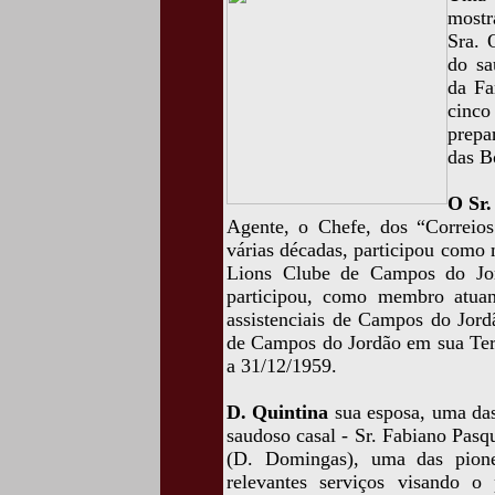
mostr
Sra. 
do sa
da Fa
cinco
prepa
das B
O Sr.
Agente, o Chefe, dos “Correio
várias décadas, participou como 
Lions Clube de Campos do Jor
participou, como membro atuant
assistenciais de Campos do Jord
de Campos do Jordão em sua Terc
a 31/12/1959.
D. Quintina
sua esposa, uma das
saudoso casal - Sr. Fabiano Pasq
(D. Domingas), uma das pione
relevantes serviços visando o