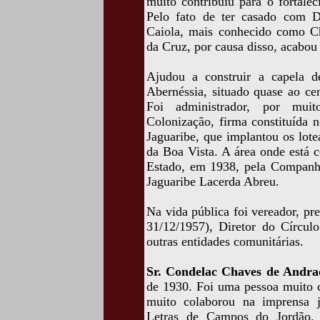
muito contribuiu para o fortale
Pelo fato de ter casado com D.
Caiola, mais conhecido como C
da Cruz, por causa disso, acabo
Ajudou a construir a capela de
Abernéssia, situado quase ao ce
Foi administrador, por mui
Colonização, firma constituída
Jaguaribe, que implantou os lot
da Boa Vista. A área onde está c
Estado, em 1938, pela Companhi
Jaguaribe Lacerda Abreu.
Na vida pública foi vereador, p
31/12/1957), Diretor do Círcul
outras entidades comunitárias.
Sr. Condelac Chaves de Andr
de 1930. Foi uma pessoa muito cu
muito colaborou na imprensa 
Letras de Campos do Jordão. F