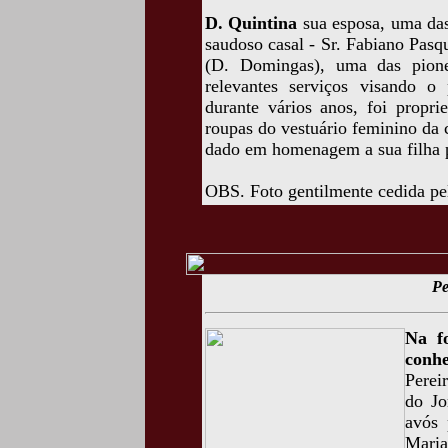
D. Quintina
sua esposa, uma das
saudoso casal - Sr. Fabiano Pasq
(D. Domingas), uma das pione
relevantes serviços visando o
durante vários anos, foi propri
roupas do vestuário feminino da
dado em homenagem a sua filha 
OBS. Foto gentilmente cedida pe
Pe
Na fo
conh
Perei
do Jo
avós 
Mari