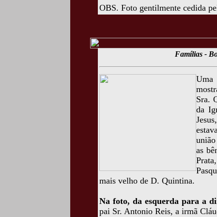
OBS. Foto gentilmente cedida pe
Famílias - Bo
Uma f
mostr
Sra. 
da Ig
Jesu
esta
união
as bê
Prata
Pasqu
mais velho de D. Quintina.
Na foto, da esquerda para a di
pai Sr. Antonio Reis, a irmã Clá