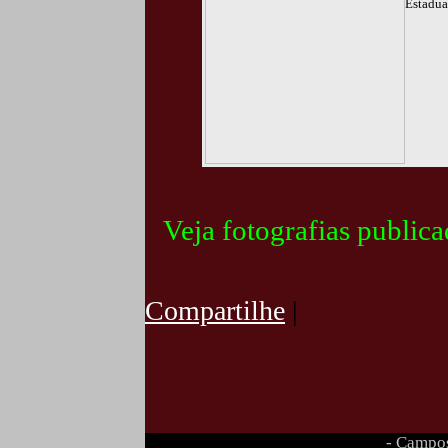
Estadua
Veja fotografias public
Compartilhe
|
- Campos