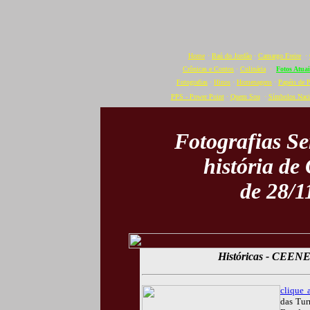
Home
·
Baú do Jordão
·
Camargo Freire
·
Crônicas e Contos
·
Culinária
·
Fotos Atuai
Fotografias
·
Hinos
·
Homenagens
·
Papéis de 
PPS - Power Point
·
Quem Sou
·
Símbolos Naci
Fotografias S
história de
de 28/1
Históricas - CEENE
clique 
das Tur