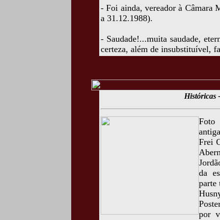
- Foi ainda, vereador à Câmara 
a 31.12.1988).
- Saudade!...muita saudade, ete
certeza, além de insubstituível, 
Históricas 
Foto 
antig
Frei 
Aber
Jordã
da es
parte
Hus
Poste
por v