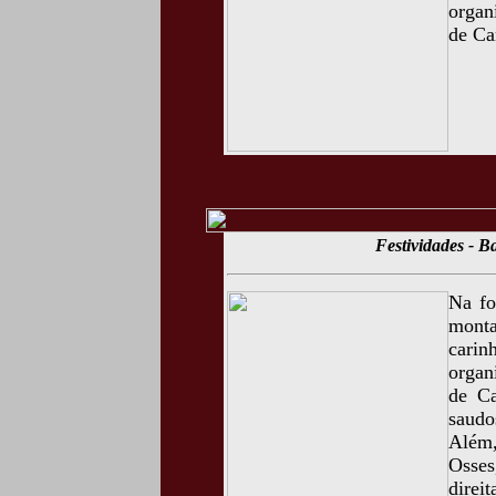
organ
de Ca
Festividades - 
Na fo
monta
cari
organ
de Ca
saudo
Além,
Osses
direit