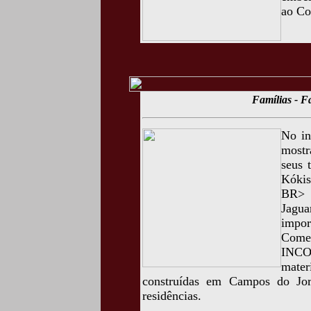
ao Co
Famílias - F
No in
mostr
seus 
Kókis
BR> O
Jagua
impor
Come
INCO
mater
construídas em Campos do Jord
residências.