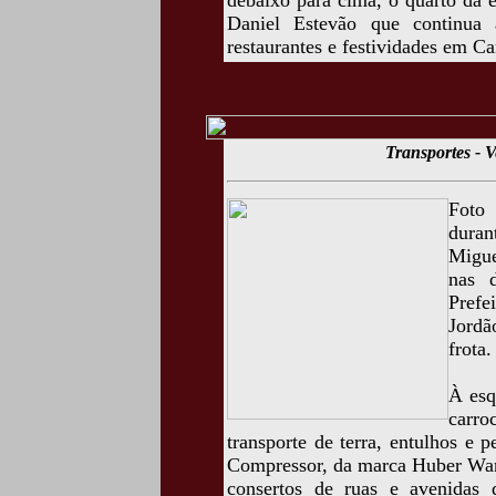
debaixo para cima, o quarto da e
Daniel Estevão que continua 
restaurantes e festividades em C
Transportes - V
Foto 
duran
Migue
nas 
Prefe
Jordã
frota.
À esq
carro
transporte de terra, entulhos e p
Compressor, da marca Huber Warc
consertos de ruas e avenidas d