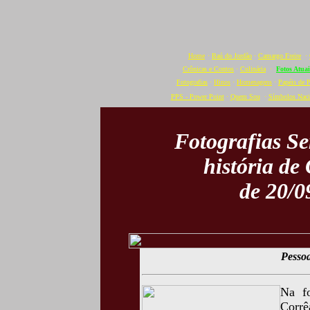
Home
·
Baú do Jordão
·
Camargo Freire
·
Crônicas e Contos
·
Culinária
·
Fotos Atuai
Fotografias
·
Hinos
·
Homenagens
·
Papéis de 
PPS - Power Point
·
Quem Sou
·
Símbolos Naci
Fotografias S
história de
de 20/0
Pessoa
Na f
Corrê