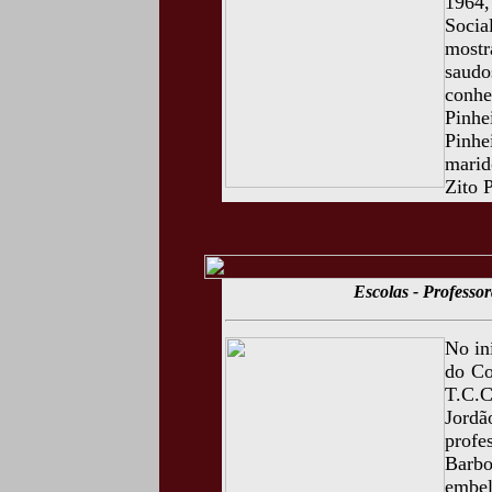
1964,
Soci
most
saud
conhe
Pinhe
Pinhe
marid
Zito 
Escolas - Professo
No in
do Co
T.C.C
Jord
prof
Barb
embel