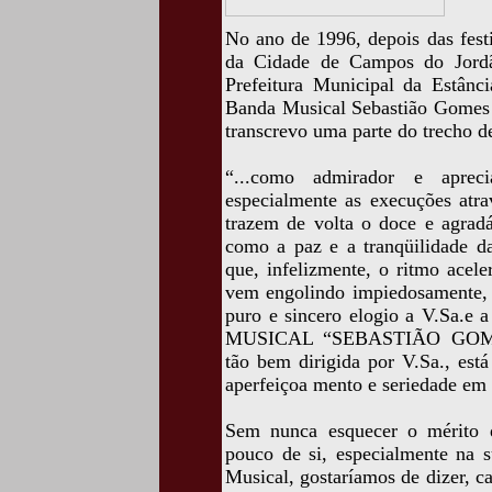
No ano de 1996, depois das fest
da Cidade de Campos do Jordã
Prefeitura Municipal da Estânc
Banda Musical Sebastião Gomes 
transcrevo uma parte do trecho de
“...como admirador e aprec
especialmente as execuções atr
trazem de volta o doce e agradá
como a paz e a tranqüilidade da
que, infelizmente, o ritmo acel
vem engolindo impiedosamente, 
puro e sincero elogio a V.Sa.e 
MUSICAL “SEBASTIÃO GOMES
tão bem dirigida por V.Sa., est
aperfeiçoa mento e seriedade em 
Sem nunca esquecer o mérito 
pouco de si, especialmente na s
Musical, gostaríamos de dizer, c