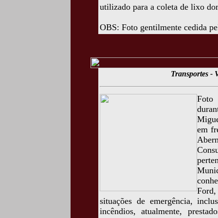
utilizado para a coleta de lixo do
OBS: Foto gentilmente cedida pe
Transportes - V
Foto 
duran
Migue
em fr
Abern
Cons
pert
Muni
conh
Ford,
situações de emergência, incl
incêndios, atualmente, prestad