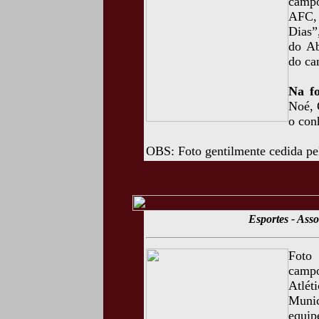
campo
AFC,
Dias”
do Ab
do ca
Na fo
Noé, 
o con
OBS: Foto gentilmente cedida pe
Esportes - Asso
Foto 
camp
Atlét
Munic
equip