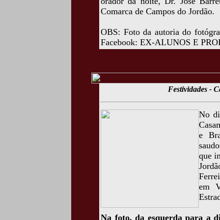
orador da noite, Dr. José Barre
Comarca de Campos do Jordão.
OBS: Foto da autoria do fotógra
Facebook: EX-ALUNOS E PR
Festividades - 
No di
Casam
e Bra
saudo
que i
Jordã
Ferre
em V
Estra
Na foto, da esquerda para a d