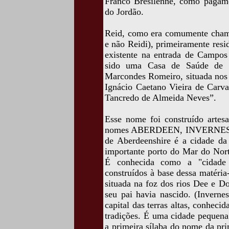
Franco Brésilenne, como pagam
do Jordão.
Reid, como era comumente cham
e não Reidi), primeiramente resi
existente na entrada de Campos
sido uma Casa de Saúde de p
Marcondes Romeiro, situada nos a
Ignácio Caetano Vieira de Carva
Tancredo de Almeida Neves”.
Esse nome foi construído artes
nomes ABERDEEN, INVERNES
de Aberdeenshire é a cidade da
importante porto do Mar do Nort
É conhecida como a "cidade d
construídos à base dessa matéri
situada na foz dos rios Dee e
seu pai havia nascido. (Inverne
capital das terras altas, conheci
tradições. É uma cidade pequena 
a primeira sílaba do nome da pr