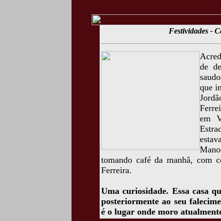
Festividades - 
Acred
de de
saudo
que i
Jordã
Ferre
em V
Estra
estav
Mano
tomando café da manhã, com ce
Ferreira.
Uma curiosidade. Essa casa qu
posteriormente ao seu falecim
é o lugar onde moro atualment