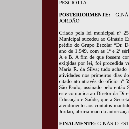
PESCIOTTA.
POSTERIORMENTE:
GIN
JORDÃO
Criado pela lei municipal nº 2
Municipal sucedeu ao Ginásio Es
prédio do Grupo Escolar “Dr. D
ano de 1.949, com as 1ª e 2ª sér
A e B. A fim de que fossem cons
exigidas por lei, foi procedida v
Maria R. da Silva; tudo achado 
atividades nos primeiros dias d
citado ato através do ofício nº
São Paulo, assinado pelo então 
este comunica ao Diretor da Dire
Educação e Saúde, que a Secret
atendimento aos contatos mantid
Jordão, abriria mão da autorizaç
FINALMENTE:
GINÁSIO ES