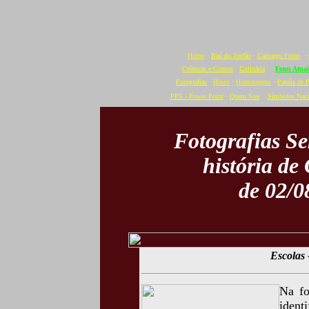
Home
·
Baú do Jordão
·
Camargo Freire
·
Crônicas e Contos
·
Culinária
·
Fotos Atuai
Fotografias
·
Hinos
·
Homenagens
·
Papéis de 
PPS - Power Point
·
Quem Sou
·
Símbolos Naci
Fotografias S
história de
de 02/0
Escolas
Na fo
ident