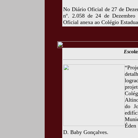
No Diário Oficial de 27 de Deze
nº. 2.058 de 24 de Dezembro 
Oficial anexa ao Colégio Estadu
Escola
“Pro
detal
logra
proje
Colég
Altin
do Jo
edifí
Munic
Éden 
D. Baby Gonçalves.