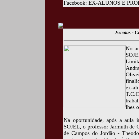
Facebook: EX-ALUNOS E PR
Escolas - 
No an
SOJE
Limit
Andr
Olive
final
ex-al
T.C.C
traba
lhes 
Na oportunidade, após a aula i
SOJEL, o professor Jarmuth de O
de Campos do Jordão - Theodor