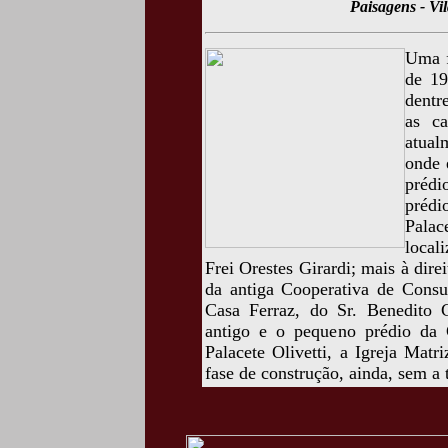
Paisagens - Vi
Uma f
de 19
dentr
as c
atual
onde 
préd
prédi
Palac
local
Frei Orestes Girardi; mais à direi
da antiga Cooperativa de Cons
Casa Ferraz, do Sr. Benedito 
antigo e o pequeno prédio da C
Palacete Olivetti, a Igreja Mat
fase de construção, ainda, sem a t