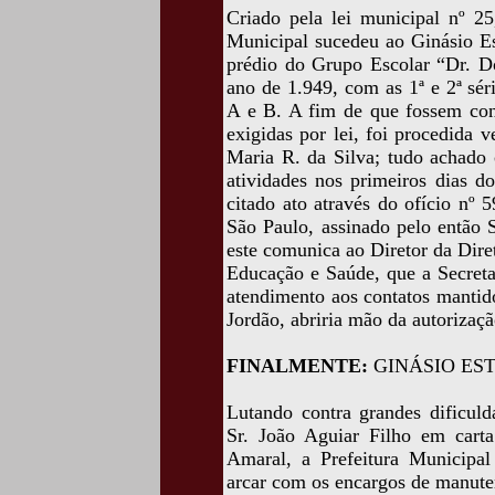
Criado pela lei municipal nº 2
Municipal sucedeu ao Ginásio Es
prédio do Grupo Escolar “Dr. D
ano de 1.949, com as 1ª e 2ª sér
A e B. A fim de que fossem cons
exigidas por lei, foi procedida v
Maria R. da Silva; tudo achado 
atividades nos primeiros dias d
citado ato através do ofício nº
São Paulo, assinado pelo então 
este comunica ao Diretor da Dire
Educação e Saúde, que a Secret
atendimento aos contatos mantid
Jordão, abriria mão da autorizaç
FINALMENTE:
GINÁSIO ES
Lutando contra grandes dificuld
Sr. João Aguiar Filho em cart
Amaral, a Prefeitura Municipa
arcar com os encargos de manute