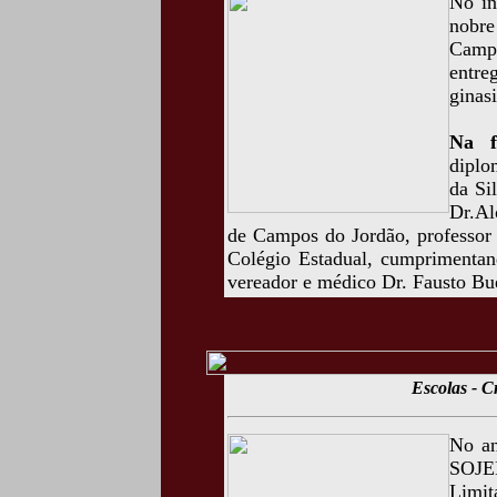
No in
nobre
Campo
entr
ginasi
Na f
dipl
da Si
Dr.Al
de Campos do Jordão, professor
Colégio Estadual, cumprimentand
vereador e médico Dr. Fausto B
Escolas - 
No an
SOJE
Limit