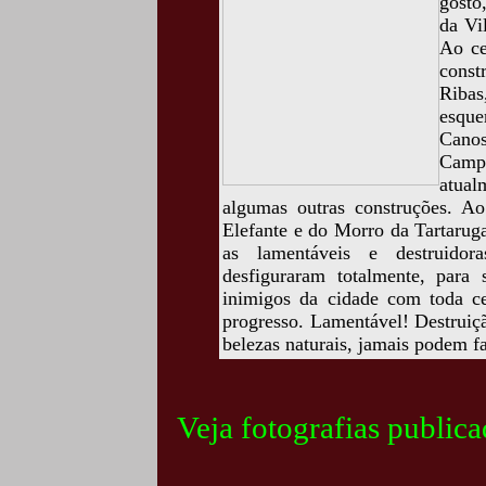
gosto
da Vi
Ao ce
const
Ribas
esqu
Canos
Camp
atua
algumas outras construções. A
Elefante e do Morro da Tartaruga
as lamentáveis e destruidor
desfiguraram totalmente, para 
inimigos da cidade com toda ce
progresso. Lamentável! Destruiçã
belezas naturais, jamais podem f
Veja fotografias public