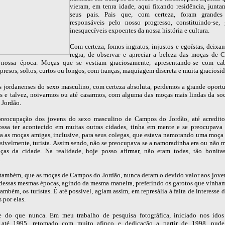
vieram, em tenra idade, aqui fixando residência, junt
seus pais. Pais que, com certeza, foram grandes 
responsáveis pelo nosso progresso, constituindo-se,
inesquecíveis expoentes da nossa história e cultura.
Com certeza, fomos ingratos, injustos e egoístas, deixan
regra, de observar e apreciar a beleza das moças de
 nossa época. Moças que se vestiam graciosamente, apresentando-se com ca
presos, soltos, curtos ou longos, com tranças, maquiagem discreta e muita graciosi
s jordanenses do sexo masculino, com certeza absoluta, perdemos a grande oport
 e talvez, noivarmos ou até casarmos, com alguma das moças mais lindas da so
Jordão.
reocupação dos jovens do sexo masculino de Campos do Jordão, até acredito
ssa ter acontecido em muitas outras cidades, tinha em mente e se preocupava
ra as moças amigas, inclusive, para seus colegas, que estava namorando uma moça 
sivelmente, turista. Assim sendo, não se preocupava se a namoradinha era ou não m
as da cidade. Na realidade, hoje posso afirmar, não eram todas, tão bonit
.
 também, que as moças de Campos do Jordão, nunca deram o devido valor aos jove
dessas mesmas épocas, agindo da mesma maneira, preferindo os garotos que vinham
também, os turistas. É até possível, agiam assim, em represália à falta de interesse 
 por elas.
e do que nunca. Em meu trabalho de pesquisa fotográfica, iniciado nos ido
o até 1995, retomado com muito afinco e dedicação a partir de 1998, pude 