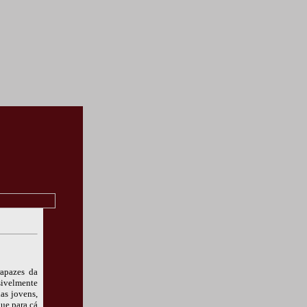
rapazes da
sivelmente
as jovens,
ue para cá