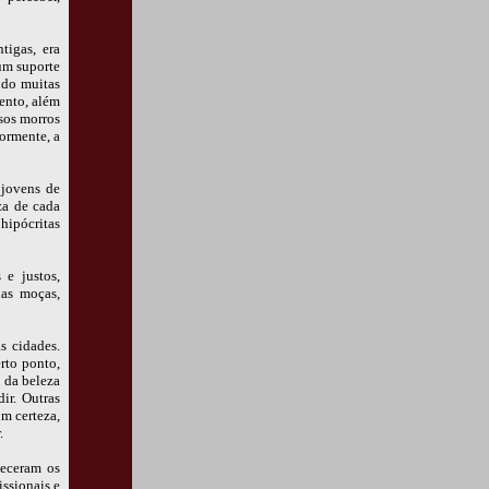
tigas, era
um suporte
ndo muitas
ento, além
sos morros
iormente, a
 jovens de
za de cada
hipócritas
 e justos,
das moças,
s cidades.
rto ponto,
 da beleza
ir. Outras
m certeza,
.
heceram os
issionais e