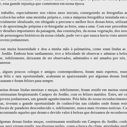
e, essa grande injustiça que cometemos em nossa época.
trabalho, especialmente nos vários anos iniciais, conseguindo as fotografias an
 colocá-las sobre uma mesinha própria e, com a máquina fotográfica instalada em 
cialmente idealizado, era obrigado a procurar o melhor foco dessas fotos, utiliza
es de aproximação próprias e re-fotografar as fotos, uma a uma. Com esse procedim
er detalhes importantes da paisagem, das construções, da nossa vegetação, dos nos
de personagens históricos da nossa cidade, pude ver o que nunca havia visto anter
jovens jordanenses.
com muita honestidade e dou a minha mão à palmatória, como eram lindas as
Jordão. Embora bem tardiamente, tive a felicidade de observar e admirar a bele
ue, infelizmente, deixaram de ser observados, admirados e até amados por nós, 
danense.
, alguns poucos colegas e amigos contemporâneos, foram mais espertos, reais
sa feliz e rara oportunidade, acabaram se apaixonando por algumas dessas lin
asaram e foram felizes para sempre.
itas dessas lindas meninas e moças, infelizmente, foram residir em muitas outra
ntinuaram freqüentando Campos do Jordão, com os felizes maridos. Estes, até ce
jovens jordanenses, um grande agradecimento. Pela falta do nosso reconhecimento
as, tiveram a grande oportunidade de conhecê-las nas cidades onde foram resid
locais de paradeiro desconhecido e, infelizmente, nunca mais tivemos notícias. Co
ncontrando aqueles que deram o devido valor à beleza que deixamos de reconhecer
gumas dessas lindas moças, continuaram residindo em Campos do Jordão, con
que aqui vieram residir, por diversas razões, como a busca do clima, atividades prof