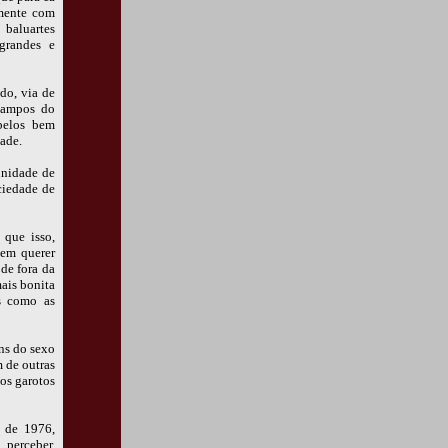
amente com
baluartes
 grandes e
do, via de
 Campos do
belos bem
dade.
unidade de
ciedade de
 que isso,
 em querer
de fora da
ais bonita
as como as
ns do sexo
 de outras
dos garotos
s de 1976,
perceber,