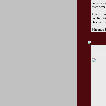
outras, ca
casos seme
A partir d
no site, f
observar, h
Edmundo Fe