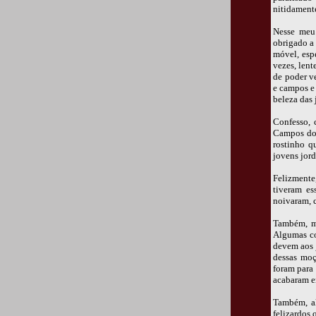
nitidament
Nesse meu 
obrigado a
móvel, espe
vezes, lent
de poder v
e campos e 
beleza das 
Confesso, 
Campos do 
rostinho q
jovens jor
Felizmente
tiveram es
noivaram, c
Também, mu
Algumas co
devem aos 
dessas moç
foram para 
acabaram e
Também, al
felizardos 