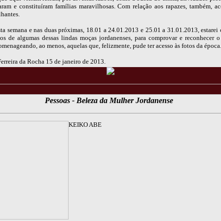
saram e constituíram famílias maravilhosas. Com relação aos rapazes, também, a
lhantes.
esta semana e nas duas próximas, 18.01 a 24.01.2013 e 25.01 a 31.01.2013, estarei
otos de algumas dessas lindas moças jordanenses, para comprovar e reconhecer 
omenageando, ao menos, aquelas que, felizmente, pude ter acesso às fotos da época
rreira da Rocha 15 de janeiro de 2013.
Pessoas - Beleza da Mulher Jordanense
KEIKO ABE