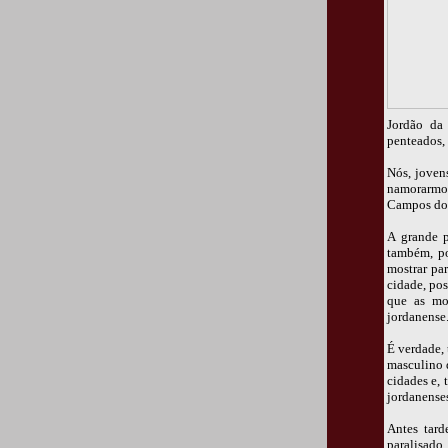
Jordão da
penteados, 
Nós, joven
namorarmos
Campos do 
A grande p
também, po
mostrar pa
cidade, pos
que as moç
jordanense
É verdade,
masculino 
cidades e, 
jordanenses
Antes tard
paralisad