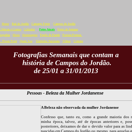
Home
·
Baú do Jordão
·
Camargo Freire
·
Campos do Jordão
Crônicas e Contos
·
Culinária
·
Fotos Atuais
·
Fotos da Semana
tografias
·
Hinos
·
Homenagens
·
Papéis de Parede
·
Poesias/Poemas
- Power Point
·
Quem Sou
·
Símbolos Nacionais
·
Vídeos
·
C
ontato
Fotografias Semanais que contam a
história de Campos do Jordão.
de 25/01 a 31/01/2013
Pessoas - Beleza da Mulher Jordanense
A Beleza não observada da mulher Jordanense
Confesso que, tanto eu, como a grande maioria dos 
minha época, talvez, até de épocas anteriores e, pos
posteriores, deixamos de dar o devido valor para as lind
nascidas em Campos do Jordão ou mesmo, para aquelas q