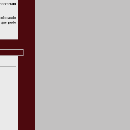
conteceram
 colocando
o que pude
.