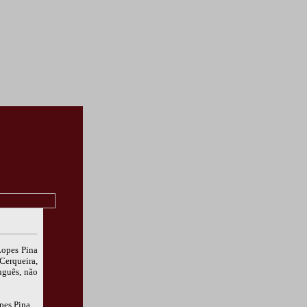
Lopes Pina
Cerqueira,
uguês, não
pes Pina.