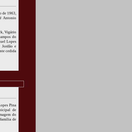
o de 1963,
sé Antonio
k, Vigário
 Campos do
guel Lopes
o Jordão e
nte cedida
Lopes Pina
nicipal de
imagem do
família de