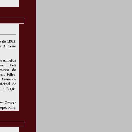
o de 1963,
sé Antonio
de Almeida
asu, Frei
ezinha do
ulo Filho,
o Bueno de
icipal de
uel Lopes
rei Orestes
opes Pina.