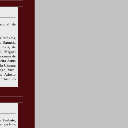
Campal da
.
e Imóveis,
o Strunck,
Jesus, de
pal Miguel
ocesano de
meira dama
 da Câmara
rgo, vice-
r. Ariosto
an Jacques
 Taubaté,
 prefeito