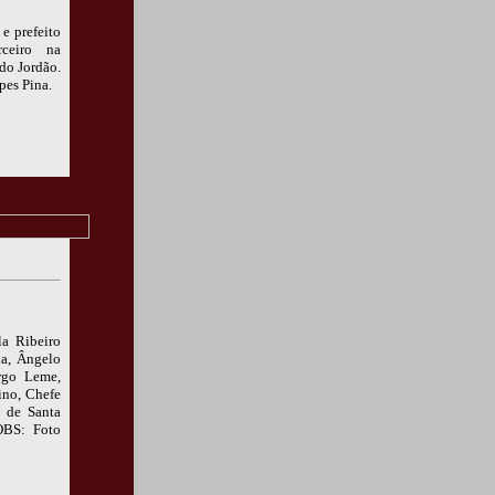
e prefeito
rceiro na
do Jordão.
pes Pina.
a Ribeiro
da, Ângelo
rgo Leme,
ino, Chefe
a de Santa
OBS: Foto