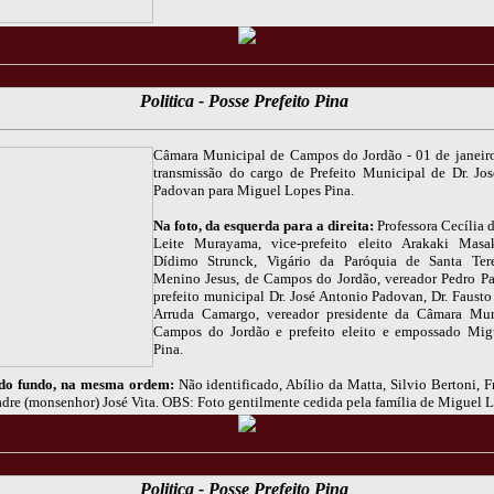
Politica - Posse Prefeito Pina
Câmara Municipal de Campos do Jordão - 01 de janeir
transmissão do cargo de Prefeito Municipal de Dr. Jo
Padovan para Miguel Lopes Pina.
Na foto, da esquerda para a direita:
Professora Cecília 
Leite Murayama, vice-prefeito eleito Arakaki Masak
Dídimo Strunck, Vigário da Paróquia de Santa Ter
Menino Jesus, de Campos do Jordão, vereador Pedro Pa
prefeito municipal Dr. José Antonio Padovan, Dr. Faust
Arruda Camargo, vereador presidente da Câmara Mun
Campos do Jordão e prefeito eleito e empossado Mig
Pina.
 do fundo, na mesma ordem:
Não identificado, Abílio da Matta, Silvio Bertoni, F
adre (monsenhor) José Vita. OBS: Foto gentilmente cedida pela família de Miguel L
Politica - Posse Prefeito Pina