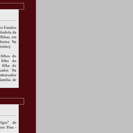
os Estados
Gôndola da
 Ribas, em
ireita: Na
rinho).
filhos do
 filho do
 filha do
xador. Na
Embaixador
família de
Vigor” de
pes Pina -