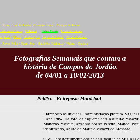
Home
·
Baú do Jordão
·
Camargo Freire
·
Campos do Jordão
Crônicas e Contos
·
Culinária
·
Fotos Atuais
·
Fotos da Semana
tografias
·
Hinos
·
Homenagens
·
Papéis de Parede
·
Poesias/Poemas
- Power Point
·
Quem Sou
·
Símbolos Nacionais
·
Vídeos
·
C
ontato
Fotografias Semanais que contam a
história de Campos do Jordão.
de 04/01 a 10/01/2013
Politica - Entreposto Municipal
Entreposto Municipal - Administração prefeito Miguel 
- Ano 1964. Na foto, da esquerda para a direita: Moacyr 
Manezão Moreira, Armênio Soares Pereira, Manoel Port
identificado, Abílio da Matta e Moacyr do Mercado.
OBS: Foto gentilmente cedida pela família de Miguel Lo