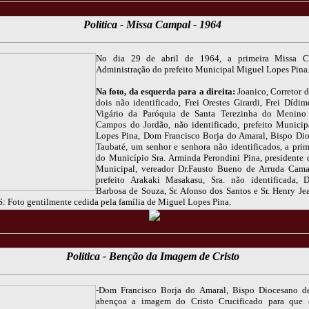
Politica - Missa Campal - 1964
No dia 29 de abril de 1964, a primeira Missa 
Administração do prefeito Municipal Miguel Lopes Pina
Na foto, da esquerda para a direita:
Joanico, Corretor d
dois não identificado, Frei Orestes Girardi, Frei Dídim
Vigário da Paróquia de Santa Terezinha do Menino 
Campos do Jordão, não identificado, prefeito Munici
Lopes Pina, Dom Francisco Borja do Amaral, Bispo Di
Taubaté, um senhor e senhora não identificados, a pri
do Município Sra. Arminda Perondini Pina, presidente
Municipal, vereador Dr.Fausto Bueno de Arruda Cama
prefeito Arakaki Masakasu, Sra. não identificada, D
Barbosa de Souza, Sr. Afonso dos Santos e Sr. Henry Je
S: Foto gentilmente cedida pela família de Miguel Lopes Pina.
Politica - Benção da Imagem de Cristo
-Dom Francisco Borja do Amaral, Bispo Diocesano de
abençoa a imagem do Cristo Crucificado para que o