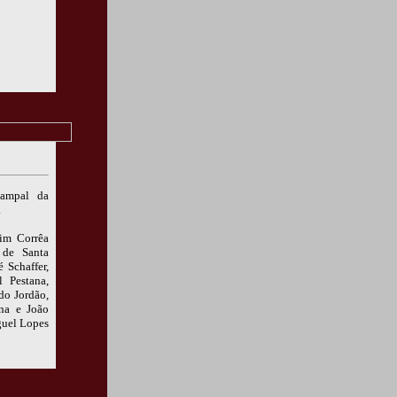
Campal da
.
im Corrêa
 de Santa
 Schaffer,
 Pestana,
do Jordão,
ina e João
guel Lopes