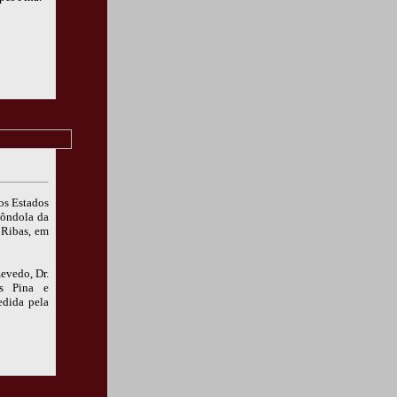
os Estados
Gôndola da
 Ribas, em
evedo, Dr.
es Pina e
edida pela