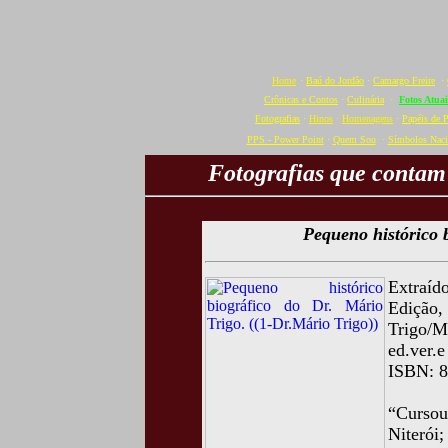
Home
·
Baú do Jordão
·
Camargo Freire
·
Crônicas e Contos
·
Culinária
·
Fotos Atuai
Fotografias
·
Hinos
·
Homenagens
·
Papéis de 
PPS - Power Point
·
Quem Sou
·
Símbolos Naci
Fotografias que contam
Pequeno histórico 
Extraíd
Edição,
Trigo/M
ed.ver.e
ISBN: 8
“Curso
Niterói