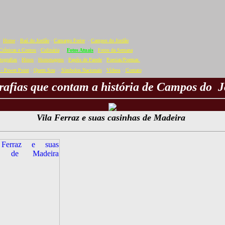
Home
·
Baú do Jordão
·
Camargo Freire
·
Campos do Jordão
Crônicas e Contos
·
Culinária
·
Fotos Atuais
·
Fotos da Semana
tografias
·
Hinos
·
Homenagens
·
Papéis de Parede
·
Poesias/Poemas
- Power Point
·
Quem Sou
·
Símbolos Nacionais
·
Vídeos
·
C
ontato
rafias que contam a história de Campos do J
Vila Ferraz e suas casinhas de Madeira