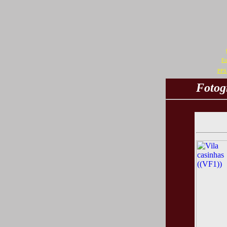
Fo
PPS 
Fotog