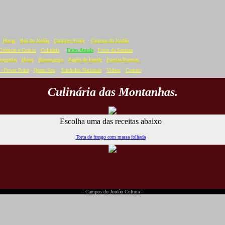
Home
·
Baú do Jordão
·
Camargo Freire
·
Campos do Jordão
Crônicas e Contos
·
Culinária
·
Fotos Atuais
·
Fotos da Semana
tografias
·
Hinos
·
Homenagens
·
Papéis de Parede
·
Poesias/Poemas
- Power Point
·
Quem Sou
·
Símbolos Nacionais
·
Vídeos
·
C
ontato
Culinária das Montanhas.
Escolha uma das receitas abaixo
Torta de frango com massa folhada
- Campos do Jordão Cultura -