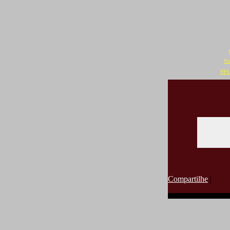
Fo
PPS 
Compartilhe
|