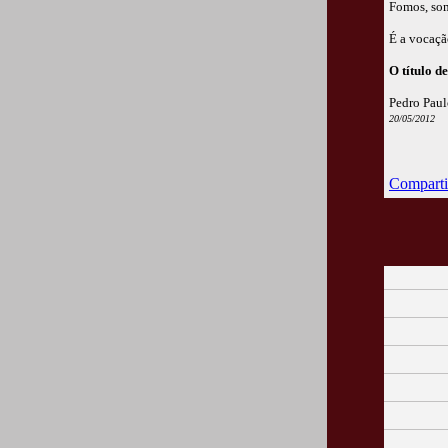
Fomos, som
É a vocaçã
O título d
Pedro Paul
20/05/2012
Comparti