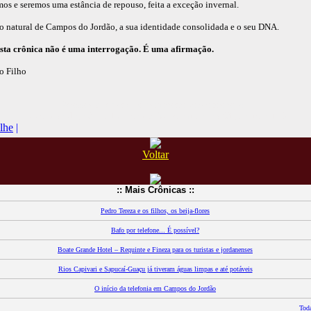
os e seremos uma estância de repouso, feita a exceção invernal.
o natural de Campos do Jordão, a sua identidade consolidada e o seu DNA.
esta crônica não é uma interrogação. É uma afirmação.
o Filho
Acesse esta crônica diretamente pelo endereço:
www.camposdojordaocultura.com.br/ver-cronicas.asp?Id_cronicas=180
lhe
|
Voltar
:: Mais Crônicas ::
Pedro Tereza e os filhos, os beija-flores
Bafo por telefone... É possível?
Boate Grande Hotel – Requinte e Fineza para os turistas e jordanenses
Rios Capivari e Sapucaí-Guaçu já tiveram águas limpas e até potáveis
O início da telefonia em Campos do Jordão
Toda