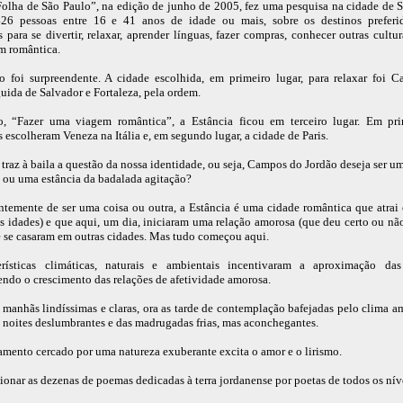
Folha de São Paulo”, na edição de junho de 2005, fez uma pesquisa na cidade de 
26 pessoas entre 16 e 41 anos de idade ou mais, sobre os destinos preferi
s para se divertir, relaxar, aprender línguas, fazer compras, conhecer outras cultur
m romântica.
o foi surpreendente. A cidade escolhida, em primeiro lugar, para relaxar foi 
guida de Salvador e Fortaleza, pela ordem.
o, “Fazer uma viagem romântica”, a Estância ficou em terceiro lugar. Em pri
s escolheram Veneza na Itália e, em segundo lugar, a cidade de Paris.
 traz à baila a questão da nossa identidade, ou seja, Campos do Jordão deseja ser u
 ou uma estância da badalada agitação?
temente de ser uma coisa ou outra, a Estância é uma cidade romântica que atrai 
as idades) e que aqui, um dia, iniciaram uma relação amorosa (que deu certo ou nã
 se casaram em outras cidades. Mas tudo começou aqui.
erísticas climáticas, naturais e ambientais incentivaram a aproximação das
ndo o crescimento das relações de afetividade amorosa.
s manhãs lindíssimas e claras, ora as tarde de contemplação bafejadas pelo clima 
as noites deslumbrantes e das madrugadas frias, mas aconchegantes.
amento cercado por uma natureza exuberante excita o amor e o lirismo.
cionar as dezenas de poemas dedicadas à terra jordanense por poetas de todos os nív