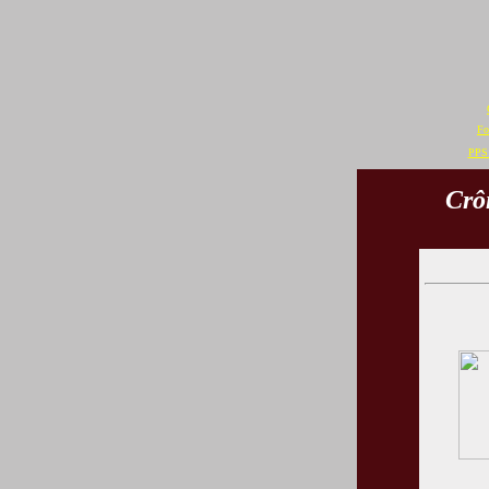
Fo
PPS 
Crô