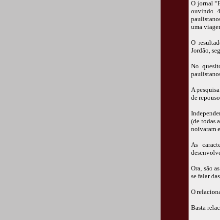
O jornal “
ouvindo 4
paulistano
uma viage
O resultad
Jordão, se
No quesit
paulistano
A pesquisa
de repouso
Independen
(de todas 
noivaram e
As caract
desenvolve
Ora, são a
se falar d
O relacion
Basta rela