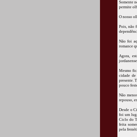
Somente nó
permite olh
O nosso ol
Pois, não 
dependênc
Não foi aq
romance qu
Agora, es
jordanense
Mesmo fica
cidade de
presente. 
pouco fest
Não menos 
repouso, e
Desde o Ci
foi um lug
Ciclo do T
feita some
pela frené