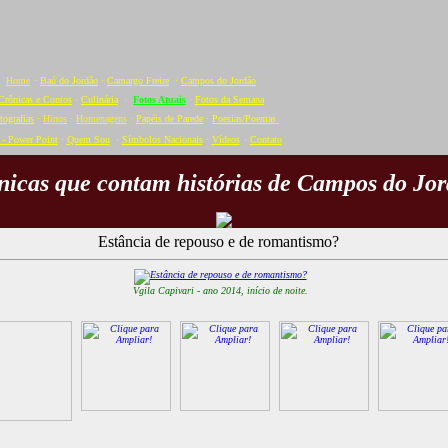
Home
·
Baú do Jordão
·
Camargo Freire
·
Campos do Jordão
Crônicas e Contos
·
Culinária
·
Fotos Atuais
·
Fotos da Semana
tografias
·
Hinos
·
Homenagens
·
Papéis de Parede
·
Poesias/Poemas
- Power Point
·
Quem Sou
·
Símbolos Nacionais
·
Vídeos
·
C
ontato
nicas que contam histórias de Campos do Jor
Estância de repouso e de romantismo?
Vgila Capivari - ano 2014, início de noite.