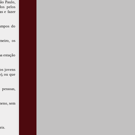
São Paulo,
dos pelos
as e fazer
Campos do
meiro, os
ma estação
os jovens
o), ou que
 pessoas,
ameno, sem
eis.