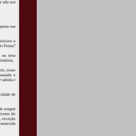
ue não nos
esposa nas
iniciou o
o Ferraz?
 na terra
erimônia.
ris, como
passado e
e sabida e
cidade de
de sempre
dvento do
, exceção
tremecida