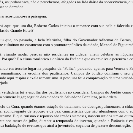
s, os jordanenses, não o percebemos, afogados na lida diária da sobrevivência, q
ar ao derredor.
har acostumou-se à paisagem.
foi aqui que, um dia, Roberto Carlos iniciou o romance com sua bela e falecida 
ias do Grande Hotel?
ui que, no passado, a bela Mariinha, filha do Governador Adhemar de Barros, 
e culminou no casamento com o promotor público da cidade, Manoel de Figueired
tá virando moda, pessoas não residentes na cidade, virem celebrar as núpcias
. Por quê? É o clima romântico e onírico da Estância que os envolve e pereniza a c
ndo em terceiro lugar na pesquisa da “Folha”, perdendo apenas para Veneza e Pa
 romantismo, na escolha dos paulistanos, Campos do Jordão confirma o seu 
Tudo aqui respira e exala romantismo. A pesquisa foi a comprovação de uma verdad
ejada.
verdadeira foi a escolha dos paulistanos ao considerar Campos do Jordão como 
m primeiro lugar, seguida das cidades de Salvador e Fortaleza, pela ordem.
clo da Cura, quando éramos estação de tratamento de doenças pulmonares, a cida
ar aconchegante de repouso e de paz, característica que não abandonou com o a
urismo. É que turismo e repouso são irmãos siameses, nascem unidos um ao outro
nte nos meses de julho, durante a temporada de inverno, quando a Estância é es
tica badalação de eventos que atrai a juventude, sequiosa de prazer e descontração.