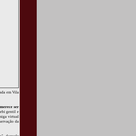
uada em Vila
 merece ser
bi gentil e
iga virtual
eservação da
o", daquele