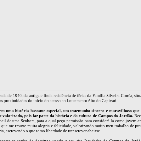
ada de 1940, da antiga e linda residência de férias da Família Silveira Corrêa, sit
as proximidades do início do acesso ao Loteamento Alto do Capivari.
tem uma história bastante especial, um testemunho sincero e maravilhoso que
e valorizado, pois faz parte da história e da cultura de Campos do Jordão.
Rece
mail de uma Senhora, para a qual peço permissão para considerá-la como jovem am
 que me trouxe muita alegria e felicidade, valorizando muito meu trabalho de pr
ria, escrevendo o que tomo liberdade de transcrever abaixo:
assar as tardes de domingo vendo o seu site "saudades de Campos do Jordã