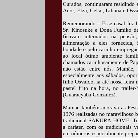
Curados, continuaram residindo 
Anor, Elza, Celso, Liliana e Osva
Rememorando – Esse casal fez hi
Sr. Kinosuke e Dona Fumiko de
ficavam internados na pensão,
alimentação a eles fornecida, 
bondade e pelo carinho emprega
ao local ótimo ambiente famil
chamados carinhosamente de Pap
não estão entre nós. Mamãe, d
especialmente aos sábados, opo
filho Osvaldo, ia até nossa feira
pastel frito na hora, no traile
(Guaracyaba Gonzalez).
Mamãe também adorava as Festas 
1976 realizadas no maravilhoso 
tradicional SAKURA HOME. Todos
a caráter, com os tradicionais 
em números especialmente prepa