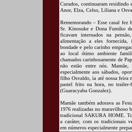
Curados, continuaram residindo 
Anor, Elza, Celso, Liliana e Osva
Rememorando – Esse casal fez hi
Sr. Kinosuke e Dona Fumiko de
ficavam internados na pensão,
alimentação a eles fornecida, 
bondade e pelo carinho emprega
ao local ótimo ambiente famil
chamados carinhosamente de Pap
não estão entre nós. Mamãe, d
especialmente aos sábados, opo
filho Osvaldo, ia até nossa feira
pastel frito na hora, no traile
(Guaracyaba Gonzalez).
Mamãe também adorava as Festas 
1976 realizadas no maravilhoso 
tradicional SAKURA HOME. Todos
a caráter, com os tradicionais 
em números especialmente prepa