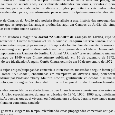
 há mais de setenta anos, especialmente utilizadas em jornais, revistas e peri
também, para a elaboração de diversos jingles publicitários veiculados pelas
ras de todo o país e, posteriormente, pelas nossas principais emissoras de televisão.
o de Campos do Jordão não poderia ficar alheio a essa história das propagandas
laro que as propagandas antigas produzidas aqui em Campos do Jordão são simp
tas com muito amor e carinho.
do no saudoso e magnífico
Jornal “A CIDADE” de Campos do Jordão
, cujo i
antenedor e Diretor Responsável foi o saudoso
Joaquim Corrêa Cintra.
Ele f
is importantes que já passaram por Campos do Jordão. Grande amante da nossa c
 o seu sangue em prol do desenvolvimento e progresso da sua Cidade. Desempenh
 importantes em Campos do Jordão. O Jornal “A Cidade” teve seu primeiro númer
março de 1949 e seu último número publicado em 10 de dezembro de 1972,
o do seu idealizador Joaquim Corrêa Cintra, ocorrido em 30 de novembro de 1972.
s cujos artigos/propagandas comerciais interessantes, mostradas a seguir, foram p
 Jornal “A Cidade”, encontradas em exemplares de diversos anos, pertencen
 Municipal Professor “Harry Mauritz Lewin”, gentilmente colocados à minha d
 pelo grande amigo e Secretário da Cultura de Campos do Jordão Benilson Toniolo.
andas comerciais de estabelecimentos que foram famosos e prestaram relevantes se
Jordão, especialmente, durante as décadas de 1940, 1950, 1960 que, infelizme
is. As pessoas que aqui viveram ou freqüentaram a cidade, durante esse tempo mem
ão lembrar com muita saudade.
 gostem e viagem no tempo, relembrando essas propagandas comerciais antigas 
ssas vidas.