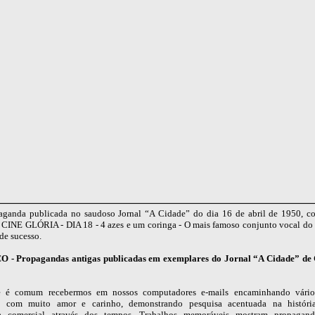
aganda publicada no saudoso Jornal “A Cidade” do dia 16 de abril de 1950, c
 CINE GLÓRIA - DIA 18 - 4 azes e um coringa - O mais famoso conjunto vocal do 
de sucesso.
 - Propagandas antigas publicadas em exemplares do Jornal “A Cidade” de
e é comum recebermos em nossos computadores e-mails encaminhando vários
s, com muito amor e carinho, demonstrando pesquisa acentuada na históri
a comercial através dos tempos. Trabalhos memoráveis mostram propaganda