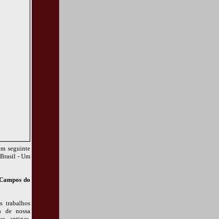
om seguinte
Brasil - Um
 Campos do
 trabalhos
a de nossa
s antigas,