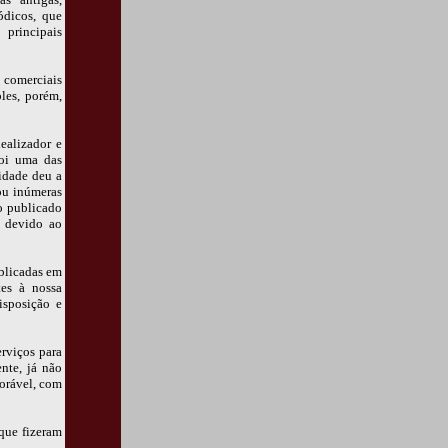
ódicos, que
 principais
 comerciais
les, porém,
dealizador e
oi uma das
idade deu a
ou inúmeras
o publicado
 devido ao
ublicadas em
tes à nossa
isposição e
rviços para
nte, já não
orável, com
que fizeram