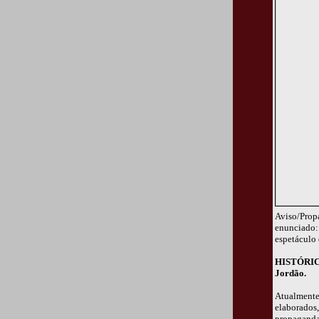
Aviso/Prop
enunciado:
espetáculo 
HISTÓRICO
Jordão.
Atualment
elaborado
propagand