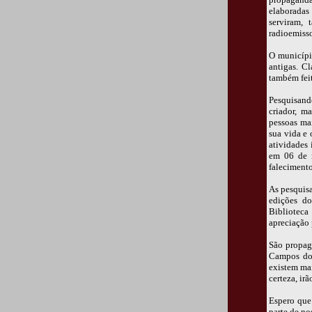
elaboradas
serviram, 
radioemisso
O municípi
antigas. C
também fei
Pesquisan
criador, m
pessoas ma
sua vida e
atividades
em 06 de 
faleciment
As pesquisa
edições do
Biblioteca
apreciação
São propag
Campos do 
existem ma
certeza, ir
Espero que
parte de no