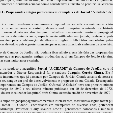
 enormes dificuldades criadas com o considerável aumento do percurso. A Gerência
 - Propagandas antigas publicadas em exemplares do Jornal “A Cidade” de
e é comum recebermos em nossos computadores e-mails encaminhando vários
s, com muito amor e carinho, demonstrando pesquisa acentuada na históri
a comercial através dos tempos. Trabalhos memoráveis mostram propaganda
 há mais de setenta anos, especialmente utilizadas em jornais, revistas e peri
também, para a elaboração de diversos jingles publicitários veiculados pelas
ras de todo o país e, posteriormente, pelas nossas principais emissoras de televisão.
o de Campos do Jordão não poderia ficar alheio a essa história das propagandas
laro que as propagandas antigas produzidas aqui em Campos do Jordão são simp
tas com muito amor e carinho.
do no saudoso e magnífico
Jornal “A CIDADE” de Campos do Jordão
, cujo i
antenedor e Diretor Responsável foi o saudoso
Joaquim Corrêa Cintra.
Ele f
is importantes que já passaram por Campos do Jordão. Grande amante da nossa c
 o seu sangue em prol do desenvolvimento e progresso da sua Cidade. Desempenh
 importantes em Campos do Jordão. O Jornal “A Cidade” teve seu primeiro númer
março de 1949 e seu último número publicado em 10 de dezembro de 1972,
o do seu idealizador Joaquim Corrêa Cintra, ocorrido em 30 de novembro de 1972.
s cujos artigos/propagandas comerciais interessantes, mostradas a seguir, foram p
 Jornal “A Cidade”, encontradas em exemplares de diversos anos, pertencen
 Municipal Professor “Harry Mauritz Lewin”, gentilmente colocados à minha d
 pelo grande amigo e Secretário da Cultura de Campos do Jordão Benilson Toniolo.