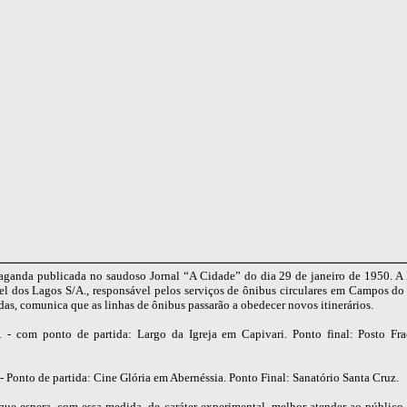
aganda publicada no saudoso Jornal “A Cidade” do dia 29 de janeiro de 1950. A
el dos Lagos S/A., responsável pelos serviços de ônibus circulares em Campos do 
das, comunica que as linhas de ônibus passarão a obedecer novos itinerários.
- com ponto de partida: Largo da Igreja em Capivari. Ponto final: Posto Fr
 Ponto de partida: Cine Glória em Abernéssia. Ponto Final: Sanatório Santa Cruz.
ue espera, com essa medida, de caráter experimental, melhor atender ao público 