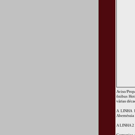
Aviso/Prop
ônibus Hot
várias déca
A LINHA 1 
Abernéssia
A LINHA 2 -
Comunica q