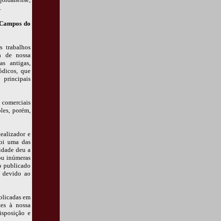
.
 Campos do
 trabalhos
a de nossa
s antigas,
ódicos, que
 principais
 comerciais
les, porém,
dealizador e
oi uma das
idade deu a
ou inúmeras
o publicado
 devido ao
ublicadas em
tes à nossa
isposição e