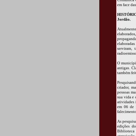
em face das
HISTÓRICO
Jordão.
Atualment
elaborado
propagand
elaboradas
serviram, 
radioemisso
O municípi
antigas. C
também fei
Pesquisan
criador, m
pessoas ma
sua vida e
atividades
em 06 de 
faleciment
As pesquisa
edições do
Biblioteca
apreciação