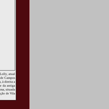
olly, atual
de de Campos
 à direita a
e da antiga
ama, situada
ação de Vila