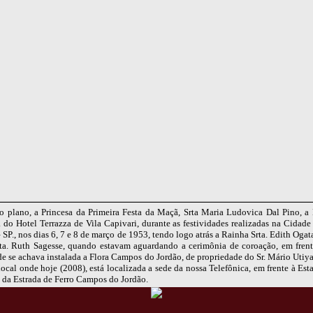
o plano, a Princesa da Primeira Festa da Maçã, Srta Maria Ludovica Dal Pino, a L
a do Hotel Terrazza de Vila Capivari, durante as festividades realizadas na Cida
 SP., nos dias 6, 7 e 8 de março de 1953, tendo logo atrás a Rainha Srta. Edith Ogata,
rta. Ruth Sagesse, quando estavam aguardando a cerimônia de coroação, em frent
e se achava instalada a Flora Campos do Jordão, de propriedade do Sr. Mário Utiy
cal onde hoje (2008), está localizada a sede da nossa Telefônica, em frente à Est
 da Estrada de Ferro Campos do Jordão.