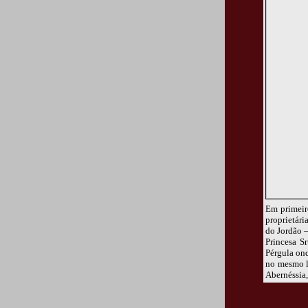
Em primeir
proprietári
do Jordão –
Princesa S
Pérgula ond
no mesmo lo
Abernéssia,