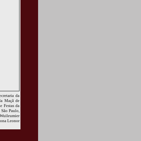
cretaria da
 da Maçã de
e Festas da
 São Paulo,
e Wuileumier
 Dona Leonor