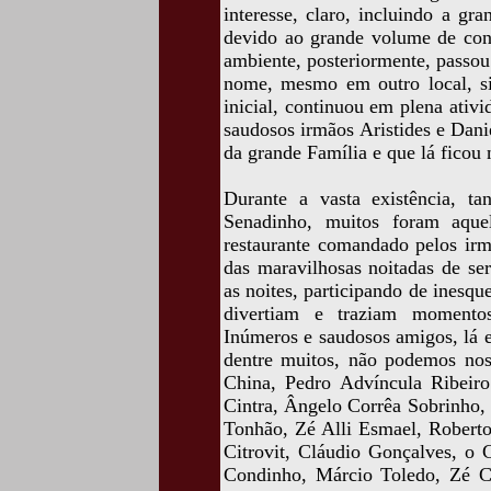
interesse, claro, incluindo a gra
devido ao grande volume de con
ambiente, posteriormente, passo
nome, mesmo em outro local, si
inicial, continuou em plena ativ
saudosos irmãos Aristides e Dani
da grande Família e que lá ficou
Durante a vasta existência, t
Senadinho, muitos foram aquel
restaurante comandado pelos irm
das maravilhosas noitadas de se
as noites, participando de inesq
divertiam e traziam momentos 
Inúmeros e saudosos amigos, lá e
dentre muitos, não podemos nos
China, Pedro Advíncula Ribeiro
Cintra, Ângelo Corrêa Sobrinho,
Tonhão, Zé Alli Esmael, Roberto
Citrovit, Cláudio Gonçalves, o
Condinho, Márcio Toledo, Zé Ca