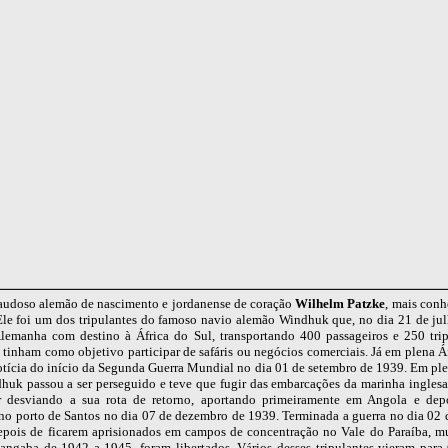
saudoso alemão de nascimento e jordanense de coração
Wilhelm Patzke
, mais con
. Ele foi um dos tripulantes do famoso navio alemão Windhuk que, no dia 21 de ju
Alemanha com destino à África do Sul, transportando 400 passageiros e 250 trip
 tinham como objetivo participar de safáris ou negócios comerciais. Já em plena Á
notícia do início da Segunda Guerra Mundial no dia 01 de setembro de 1939. Em pl
uk passou a ser perseguido e teve que fugir das embarcações da marinha inglesa 
 desviando a sua rota de retorno, aportando primeiramente em Angola e dep
no porto de Santos no dia 07 de dezembro de 1939. Terminada a guerra no dia 02 
epois de ficarem aprisionados em campos de concentração no Vale do Paraíba, mu
ngaba de 1942 a 1945, foram libertados. Vários desses tripulantes vieram par