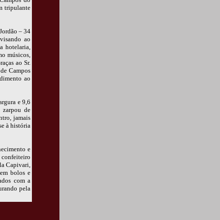
m tripulante
Jordão – 34
 visando ao
 hotelaria,
mo músicos,
raças ao Sr.
ra de Campos
ndimento ao
argura e 9,6
 zarpou de
tro, jamais
e à história
nhecimento e
confeiteiro
la Capivari,
 em bolos e
iados com a
curando pela