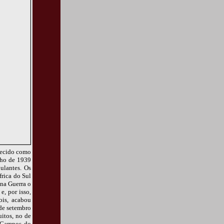
hecido como
lho de 1939
ulantes. Os
frica do Sul
ena Guerra o
e, por isso,
ois, acabou
de setembro
itos, no de
a Campos do