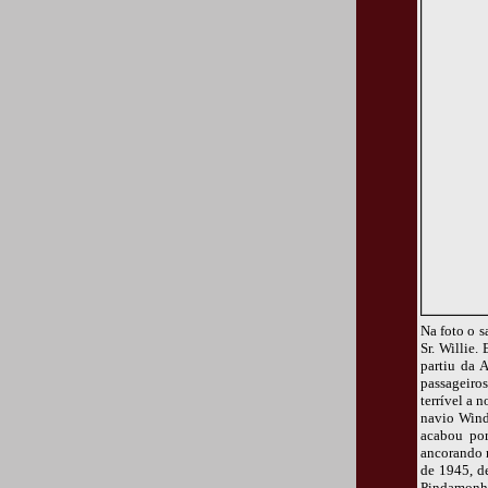
Na foto o 
Sr. Willie
partiu da 
passageiros
terrível a 
navio Windh
acabou por
ancorando 
de 1945, d
Pindamonha