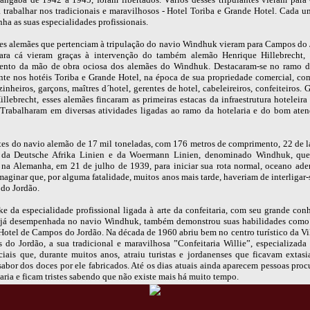
 trabalhar nos tradicionais e maravilhosos - Hotel Toriba e Grande Hotel. Cada u
nha as suas especialidades profissionais.
ses alemães que pertenciam à tripulação do navio Windhuk vieram para Campos do 
ara cá vieram graças à intervenção do também alemão Henrique Hillebrecht,
ento da mão de obra ociosa dos alemães do Windhuk. Destacaram-se no ramo da
nte nos hotéis Toriba e Grande Hotel, na época de sua propriedade comercial, co
inheiros, garçons, maîtres d´hotel, gerentes de hotel, cabeleireiros, confeiteiros. G
llebrecht, esses alemães fincaram as primeiras estacas da infraestrutura hotelei
 Trabalharam em diversas atividades ligadas ao ramo da hotelaria e do bom ate
tes do navio alemão de 17 mil toneladas, com 176 metros de comprimento, 22 de l
, da Deutsche Afrika Linien e da Woermann Linien, denominado Windhuk, que
na Alemanha, em 21 de julho de 1939, para iniciar sua rota normal, oceano aden
aginar que, por alguma fatalidade, muitos anos mais tarde, haveriam de interligar-s
do Jordão.
ke da especialidade profissional ligada à arte da confeitaria, com seu grande co
 já desempenhada no navio Windhuk, também demonstrou suas habilidades como 
otel de Campos do Jordão. Na década de 1960 abriu bem no centro turístico da Vi
do Jordão, a sua tradicional e maravilhosa ”Confeitaria Willie”, especializada
ciais que, durante muitos anos, atraiu turistas e jordanenses que ficavam extas
sabor dos doces por ele fabricados. Até os dias atuais ainda aparecem pessoas pro
aria e ficam tristes sabendo que não existe mais há muito tempo.