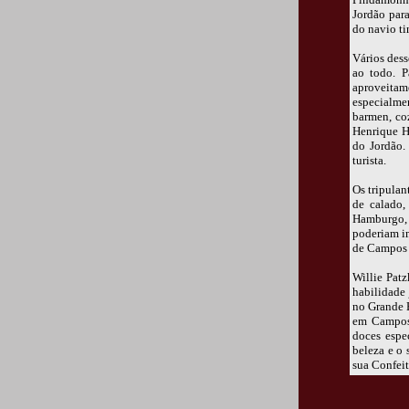
Jordão para
do navio ti
Vários des
ao todo. P
aproveitam
especialme
barmen, coz
Henrique Hi
do Jordão.
turista.
Os tripulan
de calado
Hamburgo, 
poderiam im
de Campos 
Willie Patz
habilidade
no Grande H
em Campos 
doces espe
beleza e o 
sua Confeit