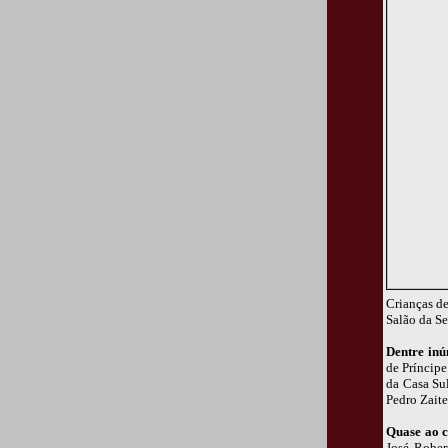
Crianças de
Salão da Se
Dentre inú
de Príncipe
da Casa Sul
Pedro Zaite
Quase ao c
José Rober