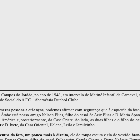
 Campos do Jordão, no ano de 1948, em intervalo de Matinê Infantil de Carnaval, 
de Social do A.F.C. - Abernéssia Futebol Clube.
meras pessoas e crianças
, podemos afirmar com segurança que à esquerda da foto
 Árabe está nosso amigo Nelson Elias, filho do casal Sr. Aziz Elias e D. Maria Apar
 América e, posteriormente, da Casa Oriete. Ao lado, as duas filhas e o filho do cas
r e D. Ivete, da Casa Oriental, Helena, Leila e Jamilzinho.
entro da foto, um pouco mais à direita,
ele de roupa escura e ela de vestido bra
to Damas Cintra, filho do casal Sr.Joaquim Corrêa Cintra e Dona Noêmia Dama