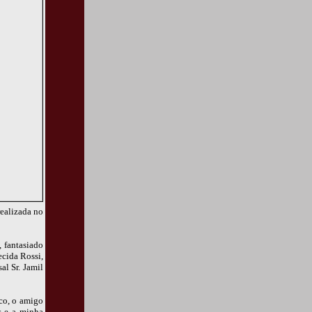
realizada no
, fantasiado
ecida Rossi,
al Sr. Jamil
nco, o amigo
s e a minha