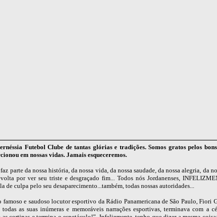
néssia Futebol Clube de tantas glórias e tradições. Somos gratos pelos bo
cionou em nossas vidas. Jamais esqueceremos.
faz parte da nossa história, da nossa vida, da nossa saudade, da nossa alegria, da nos
evolta por ver seu triste e desgraçado fim... Todos nós Jordanenses, INFELIZM
la de culpa pelo seu desaparecimento...também, todas nossas autoridades...
 famoso e saudoso locutor esportivo da Rádio Panamericana de São Paulo, Fiori G
e todas as suas inúmeras e memoráveis narrações esportivas, terminava com a cél
as cortinas e termina o espetáculo!”. Infelizmente, tenho que dizer a mesma cois