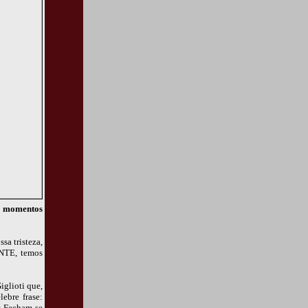
ns momentos
sa tristeza,
ENTE, temos
iglioti que,
ebre frase:
a: Fecham-se