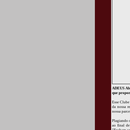
ADEUS Aber
que propor
Esse Clube 
da nossa r
nossa parce
Plagiando o
ao final d
“Fecham-se 