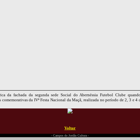
rica da fachada da segunda sede Social do Abernéssia Futebol Clube quand
s comemorativas da IVª Festa Nacional da Maçã, realizada no período de 2, 3 e 4
Voltar
- Campos do Jordão Cultura -