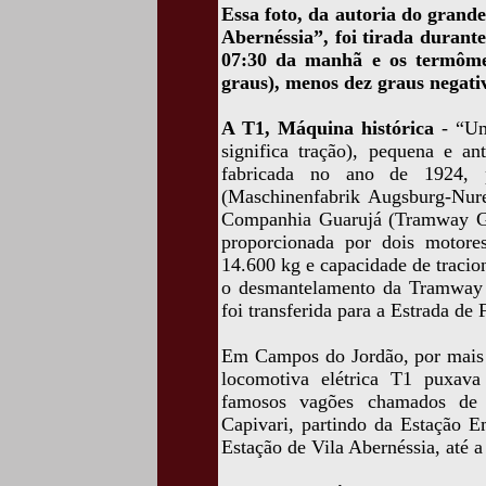
Essa foto, da autoria do grand
Abernéssia”, foi tirada durant
07:30 da manhã e os termômet
graus), menos dez graus negati
A T1, Máquina histórica
- “Um
significa tração), pequena e ant
fabricada no ano de 1924, 
(Maschinenfabrik Augsburg-Nure
Companhia Guarujá (Tramway Gua
proporcionada por dois motores
14.600 kg e capacidade de traci
o desmantelamento da Tramway 
foi transferida para a Estrada de
Em Campos do Jordão, por mais d
locomotiva elétrica T1 puxava 
famosos vagões chamados de “
Capivari, partindo da Estação E
Estação de Vila Abernéssia, até a